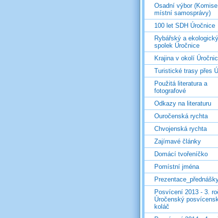
Osadní výbor (Komise
místní samosprávy)
100 let SDH Úročnice
Rybářský a ekologick
spolek Úročnice
Krajina v okolí Úročni
Turistické trasy přes Ú
Použitá literatura a
fotografové
Odkazy na literaturu
Ouročenská rychta
Chvojenská rychta
Zajímavé články
Domácí tvořeníčko
Pomístní jména
Prezentace_přednášk
Posvícení 2013 - 3. r
Úročenský posvícens
koláč