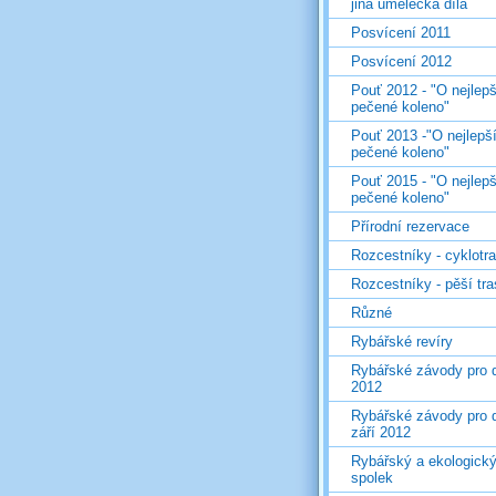
jiná umělecká díla
Posvícení 2011
Posvícení 2012
Pouť 2012 - "O nejlepš
pečené koleno"
Pouť 2013 -"O nejlepš
pečené koleno"
Pouť 2015 - "O nejlepš
pečené koleno"
Přírodní rezervace
Rozcestníky - cyklotr
Rozcestníky - pěší tr
Různé
Rybářské revíry
Rybářské závody pro d
2012
Rybářské závody pro d
září 2012
Rybářský a ekologick
spolek