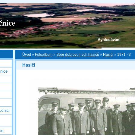
čnice
Vyhledávání
Úvod
»
Fotoalbum
»
Sbor dobrovolných hasičů
»
Hasiči
»
1971 - 3
Hasiči
nice
očnici
ce