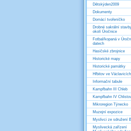
Dětskýden2009
Dokumenty
Domácí tvořeníčko
Drobné sakrální stavb
okolí Úročnice
Fotbal/kopaná v Úročn
datech
Hasičské zbrojnice
Historické mapy
Historické památky
Hřbitov ve Václavicích
Informační tabule
Kampfbahn III Chleb
Kampfbahn IV Chlisto
Mikroregion Týnecko
Muzejní expozice
Myslivci ze sdružení
Myslivecká zařízení