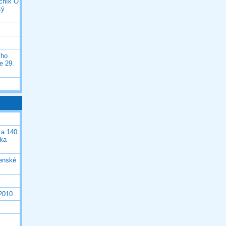
očník O
ký
ího
e 29.
 a 140.
ška
čenské
 2010