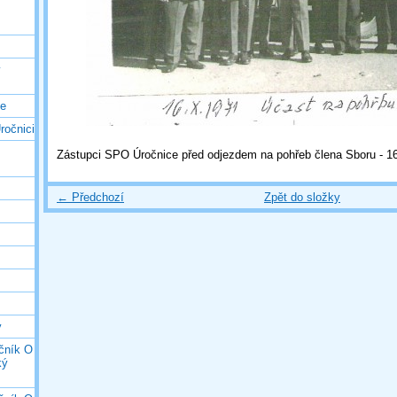
ý
ce
ročnici
Zástupci SPO Úročnice před odjezdem na pohřeb člena Sboru - 1
← Předchozí
Zpět do složky
y
očník O
ký