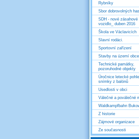
Rybníky
Sbor dobrovolných ha
SDH - nové zásahové
vozidlo_ duben 2016
Škola ve Václavicích
Slavní rodáci.
Sportovní zařízení
Stavby na území obce
Technické památky,
pozoruhodné objekty
Úročnice letecké pohl
snímky z balónů
Usedlosti v obci
Válečné a poválečné 
Waldkampfbahn Buko
Z historie
Zájmové organizace
Ze současnosti