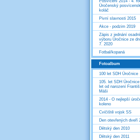
Posvícení 2014 - 4. r
Úročenský posvícens
koláč
Pivní slavnosti 2015
Akce - podzim 2019
Zápis z jednání osadn
výboru Úročnice ze dn
7. 2020
Fotbal/kopaná
Fotoalbum
100 let SDH Úročnice
105. let SDH Úročnice
let od narození Franti
Máši
2014 - O nejlepší úro
koleno
Cvičiště vojsk SS
Den otevřených dveří
Dětský den 2010
Dětský den 2011