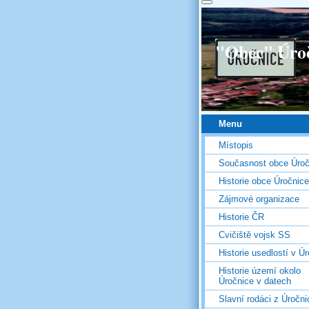
"Obec" Úro
Menu
Místopis
Současnost obce Úroč
Historie obce Úročnice
Zájmové organizace
Historie ČR
Cvičiště vojsk SS
Historie usedlostí v Úr
Historie území okolo
Úročnice v datech
Slavní rodáci z Úročni