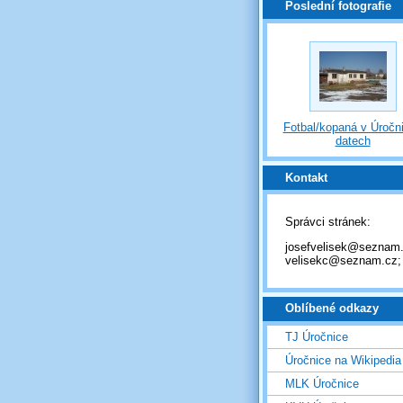
Poslední fotografie
Fotbal/kopaná v Úročni
datech
Kontakt
Správci stránek:
josefvelisek@seznam.
velisekc@seznam.cz;
Oblíbené odkazy
TJ Úročnice
Úročnice na Wikipedia
MLK Úročnice