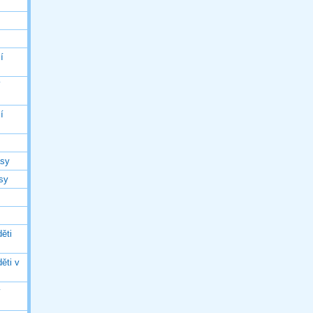
í
í
í
asy
asy
ěti
ěti v
ý