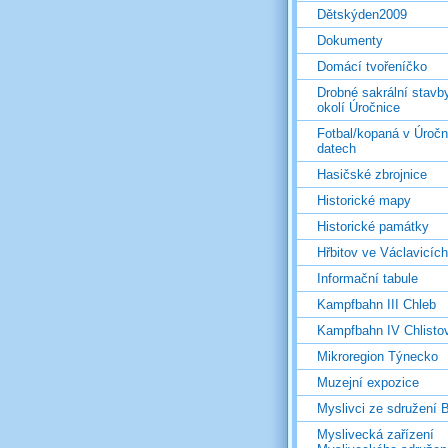
Dětskýden2009
Dokumenty
Domácí tvořeníčko
Drobné sakrální stavb
okolí Úročnice
Fotbal/kopaná v Úročn
datech
Hasičské zbrojnice
Historické mapy
Historické památky
Hřbitov ve Václavicích
Informační tabule
Kampfbahn III Chleb
Kampfbahn IV Chlisto
Mikroregion Týnecko
Muzejní expozice
Myslivci ze sdružení
Myslivecká zařízení