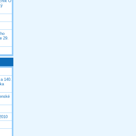
očník O
ký
ího
e 29.
 a 140.
ška
čenské
 2010