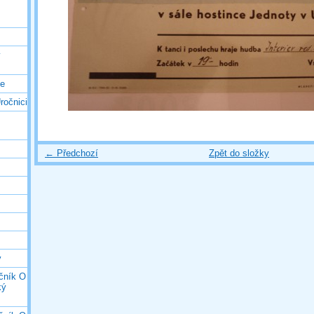
ý
ce
ročnici
← Předchozí
Zpět do složky
y
očník O
ký