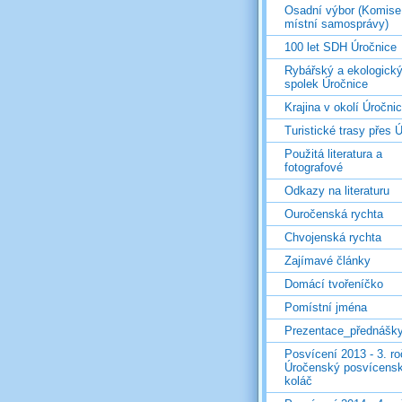
Osadní výbor (Komise
místní samosprávy)
100 let SDH Úročnice
Rybářský a ekologick
spolek Úročnice
Krajina v okolí Úročni
Turistické trasy přes Ú
Použitá literatura a
fotografové
Odkazy na literaturu
Ouročenská rychta
Chvojenská rychta
Zajímavé články
Domácí tvořeníčko
Pomístní jména
Prezentace_přednášk
Posvícení 2013 - 3. r
Úročenský posvícens
koláč