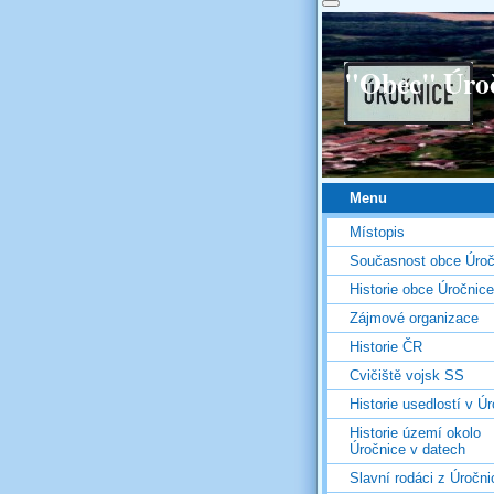
"Obec" Úro
Menu
Místopis
Současnost obce Úroč
Historie obce Úročnice
Zájmové organizace
Historie ČR
Cvičiště vojsk SS
Historie usedlostí v Úr
Historie území okolo
Úročnice v datech
Slavní rodáci z Úročni