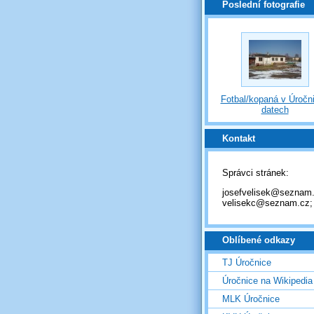
Poslední fotografie
Fotbal/kopaná v Úročni
datech
Kontakt
Správci stránek:
josefvelisek@seznam.
velisekc@seznam.cz;
Oblíbené odkazy
TJ Úročnice
Úročnice na Wikipedia
MLK Úročnice