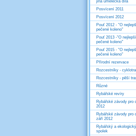
jiná umělecká díla
Posvícení 2011
Posvícení 2012
Pouť 2012 - "O nejlepš
pečené koleno"
Pouť 2013 -"O nejlepš
pečené koleno"
Pouť 2015 - "O nejlepš
pečené koleno"
Přírodní rezervace
Rozcestníky - cyklotr
Rozcestníky - pěší tr
Různé
Rybářské revíry
Rybářské závody pro d
2012
Rybářské závody pro d
září 2012
Rybářský a ekologick
spolek