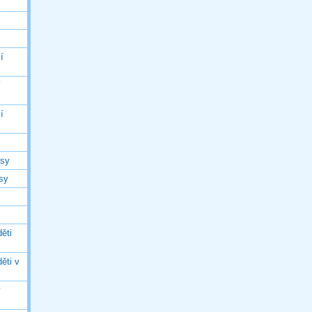
í
í
í
asy
asy
ěti
ěti v
ý