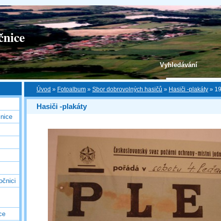
čnice
Vyhledávání
Úvod
»
Fotoalbum
»
Sbor dobrovolných hasičů
»
Hasiči -plakáty
»
19
Hasiči -plakáty
nice
očnici
ce