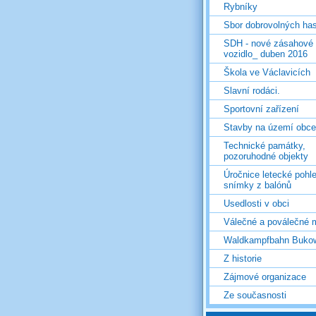
Rybníky
Sbor dobrovolných ha
SDH - nové zásahové
vozidlo_ duben 2016
Škola ve Václavicích
Slavní rodáci.
Sportovní zařízení
Stavby na území obce
Technické památky,
pozoruhodné objekty
Úročnice letecké pohl
snímky z balónů
Usedlosti v obci
Válečné a poválečné 
Waldkampfbahn Buko
Z historie
Zájmové organizace
Ze současnosti