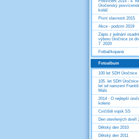
Posvícení 2014 - 4. r
Úročenský posvícens
koláč
Pivní slavnosti 2015
Akce - podzim 2019
Zápis z jednání osadn
výboru Úročnice ze dn
7. 2020
Fotbal/kopaná
Fotoalbum
100 let SDH Úročnice
105. let SDH Úročnice
let od narození Franti
Máši
2014 - O nejlepší úro
koleno
Cvičiště vojsk SS
Den otevřených dveří
Dětský den 2010
Dětský den 2011