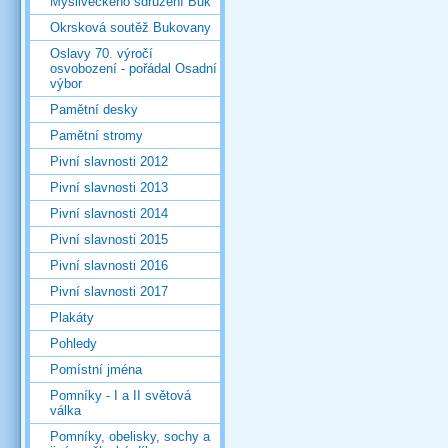
Mysliveckého sdružení Buk
Okrsková soutěž Bukovany
Oslavy 70. výročí
osvobození - pořádal Osadní
výbor
Pamětní desky
Pamětní stromy
Pivní slavnosti 2012
Pivní slavnosti 2013
Pivní slavnosti 2014
Pivní slavnosti 2015
Pivní slavnosti 2016
Pivní slavnosti 2017
Plakáty
Pohledy
Pomístní jména
Pomníky - I a II světová
válka
Pomníky, obelisky, sochy a