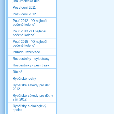
jiná umělecká díla
Posvícení 2011
Posvícení 2012
Pouť 2012 - "O nejlepší
pečené koleno"
Pouť 2013 -"O nejlepší
pečené koleno"
Pouť 2015 - "O nejlepší
pečené koleno"
Přírodní rezervace
Rozcestníky - cyklotrasy
Rozcestníky - pěší trasy
Různé
Rybářské revíry
Rybářské závody pro děti
2012
Rybářské závody pro děti v
září 2012
Rybářský a ekologický
spolek