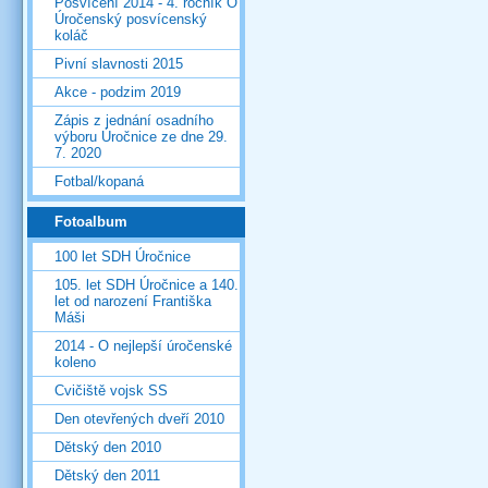
Posvícení 2014 - 4. ročník O
Úročenský posvícenský
koláč
Pivní slavnosti 2015
Akce - podzim 2019
Zápis z jednání osadního
výboru Úročnice ze dne 29.
7. 2020
Fotbal/kopaná
Fotoalbum
100 let SDH Úročnice
105. let SDH Úročnice a 140.
let od narození Františka
Máši
2014 - O nejlepší úročenské
koleno
Cvičiště vojsk SS
Den otevřených dveří 2010
Dětský den 2010
Dětský den 2011