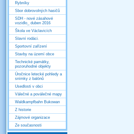
Rybníky
Sbor dobrovolných hasičů
SDH - nové zásahové
vozidlo_ duben 2016
Škola ve Václavicích
Slavní rodáci.
Sportovní zařízení
Stavby na území obce
Technické památky,
pozoruhodné objekty
Úročnice letecké pohledy a
snímky z balónů
Usedlosti v obci
Válečné a poválečné mapy
Waldkampfbahn Bukowan
Z historie
Zájmové organizace
Ze současnosti