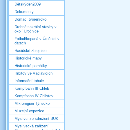
Dětskýden2009
Dokumenty
Domácí tvořeníčko
Drobné sakrální stavby v
okolí Úročnice
Fotbal/kopaná v Úročnici v
datech
Hasičské zbrojnice
Historické mapy
Historické památky
Hřbitov ve Václavicích
Informační tabule
Kampfbahn III Chleb
Kampfbahn IV Chlistov
Mikroregion Týnecko
Muzejní expozice
Myslivci ze sdružení BUK
Myslivecká zařízení