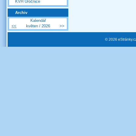
KVH Úročnice
Archiv
Kalendář
<<
květen / 2026
>>
© 2026 eStránky.c