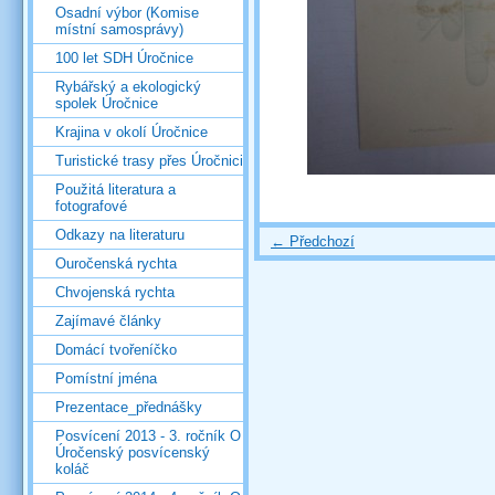
Osadní výbor (Komise
místní samosprávy)
100 let SDH Úročnice
Rybářský a ekologický
spolek Úročnice
Krajina v okolí Úročnice
Turistické trasy přes Úročnici
Použitá literatura a
fotografové
Odkazy na literaturu
← Předchozí
Ouročenská rychta
Chvojenská rychta
Zajímavé články
Domácí tvořeníčko
Pomístní jména
Prezentace_přednášky
Posvícení 2013 - 3. ročník O
Úročenský posvícenský
koláč