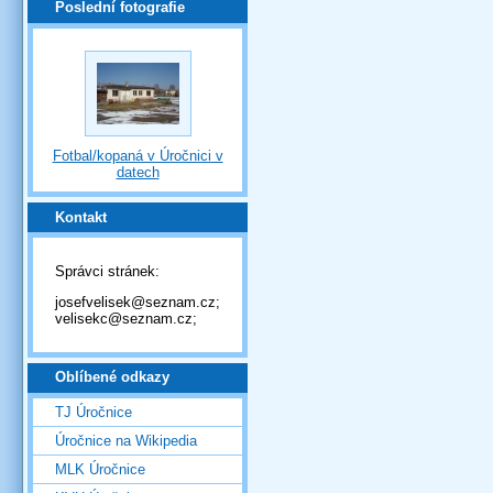
Poslední fotografie
Fotbal/kopaná v Úročnici v
datech
Kontakt
Správci stránek:
josefvelisek@seznam.cz;
velisekc@seznam.cz;
Oblíbené odkazy
TJ Úročnice
Úročnice na Wikipedia
MLK Úročnice