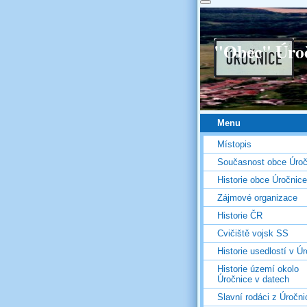
"Obec" Úro
Menu
Místopis
Současnost obce Úroč
Historie obce Úročnice
Zájmové organizace
Historie ČR
Cvičiště vojsk SS
Historie usedlostí v Úr
Historie území okolo
Úročnice v datech
Slavní rodáci z Úročni