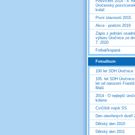
Posvícení 2014 - 4. r
Úročenský posvícens
koláč
Pivní slavnosti 2015
Akce - podzim 2019
Zápis z jednání osadn
výboru Úročnice ze dn
7. 2020
Fotbal/kopaná
Fotoalbum
100 let SDH Úročnice
105. let SDH Úročnice
let od narození Franti
Máši
2014 - O nejlepší úro
koleno
Cvičiště vojsk SS
Den otevřených dveří
Dětský den 2010
Dětský den 2011