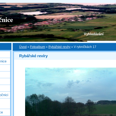
čnice
Vyhledávání
Úvod
»
Fotoalbum
»
Rybářské revíry
»
V rybníčkách 17
Rybářské revíry
nice
očnici
ce