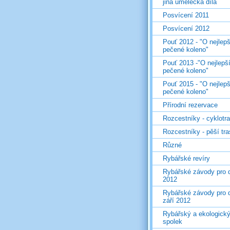
jiná umělecká díla
Posvícení 2011
Posvícení 2012
Pouť 2012 - "O nejlepš
pečené koleno"
Pouť 2013 -"O nejlepš
pečené koleno"
Pouť 2015 - "O nejlepš
pečené koleno"
Přírodní rezervace
Rozcestníky - cyklotr
Rozcestníky - pěší tr
Různé
Rybářské revíry
Rybářské závody pro d
2012
Rybářské závody pro d
září 2012
Rybářský a ekologick
spolek