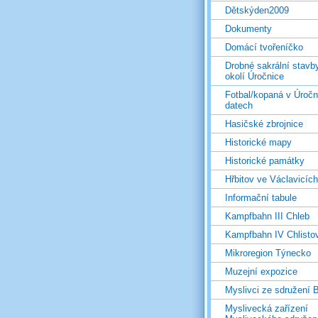
Dětskýden2009
Dokumenty
Domácí tvořeníčko
Drobné sakrální stavb
okolí Úročnice
Fotbal/kopaná v Úročn
datech
Hasičské zbrojnice
Historické mapy
Historické památky
Hřbitov ve Václavicích
Informační tabule
Kampfbahn III Chleb
Kampfbahn IV Chlisto
Mikroregion Týnecko
Muzejní expozice
Myslivci ze sdružení
Myslivecká zařízení