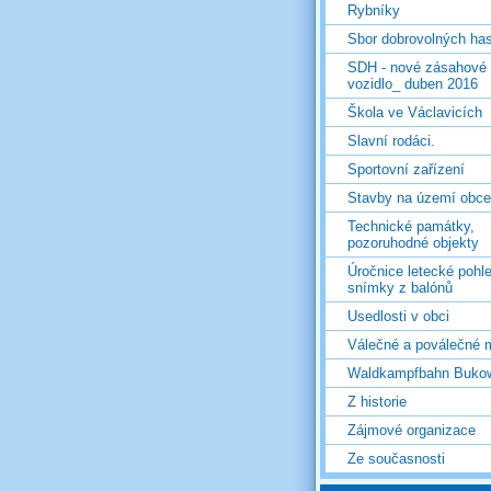
Rybníky
Sbor dobrovolných ha
SDH - nové zásahové
vozidlo_ duben 2016
Škola ve Václavicích
Slavní rodáci.
Sportovní zařízení
Stavby na území obce
Technické památky,
pozoruhodné objekty
Úročnice letecké pohl
snímky z balónů
Usedlosti v obci
Válečné a poválečné 
Waldkampfbahn Buko
Z historie
Zájmové organizace
Ze současnosti