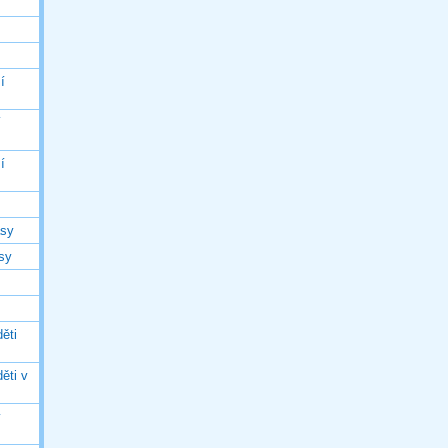
í
í
í
asy
asy
ěti
ěti v
ý