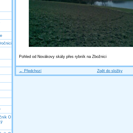
ý
ce
ročnici
Pohled od Novákovy skály přes rybník na Zbožnici
← Předchozí
Zpět do složky
y
očník O
ký