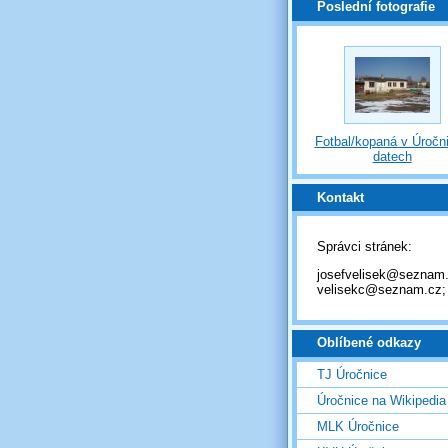
Poslední fotografie
Fotbal/kopaná v Úročni
datech
Kontakt
Správci stránek:
josefvelisek@seznam.
velisekc@seznam.cz;
Oblíbené odkazy
TJ Úročnice
Úročnice na Wikipedia
MLK Úročnice