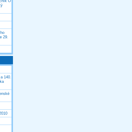
očník O
ký
ího
e 29.
 a 140.
ška
čenské
 2010