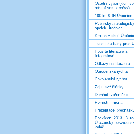
Osadní výbor (Komise
místní samosprávy)
100 let SDH Úročnice
Rybářský a ekologick
spolek Úročnice
Krajina v okolí Úročni
Turistické trasy přes Ú
Použitá literatura a
fotografové
Odkazy na literaturu
Ouročenská rychta
Chvojenská rychta
Zajímavé články
Domácí tvořeníčko
Pomístní jména
Prezentace_přednášk
Posvícení 2013 - 3. r
Úročenský posvícens
koláč