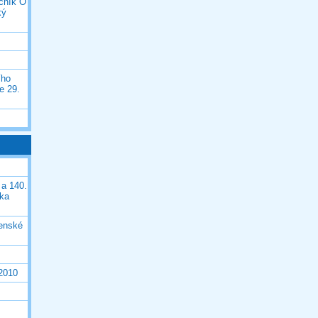
očník O
ký
ího
e 29.
 a 140.
ška
čenské
 2010