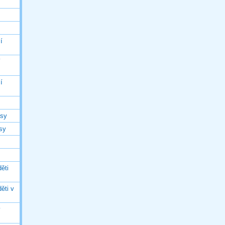
í
í
í
asy
asy
ěti
ěti v
ý