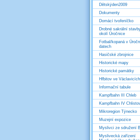
Dětskýden2009
Dokumenty
Domácí tvořeníčko
Drobné sakrální stavb
okolí Úročnice
Fotbal/kopaná v Úročn
datech
Hasičské zbrojnice
Historické mapy
Historické památky
Hřbitov ve Václavicích
Informační tabule
Kampfbahn III Chleb
Kampfbahn IV Chlisto
Mikroregion Týnecko
Muzejní expozice
Myslivci ze sdružení
Myslivecká zařízení