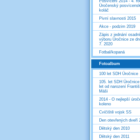
Posvícení 2014 - 4. r
Úročenský posvícens
koláč
Pivní slavnosti 2015
Akce - podzim 2019
Zápis z jednání osadn
výboru Úročnice ze dn
7. 2020
Fotbal/kopaná
Fotoalbum
100 let SDH Úročnice
105. let SDH Úročnice
let od narození Franti
Máši
2014 - O nejlepší úro
koleno
Cvičiště vojsk SS
Den otevřených dveří
Dětský den 2010
Dětský den 2011