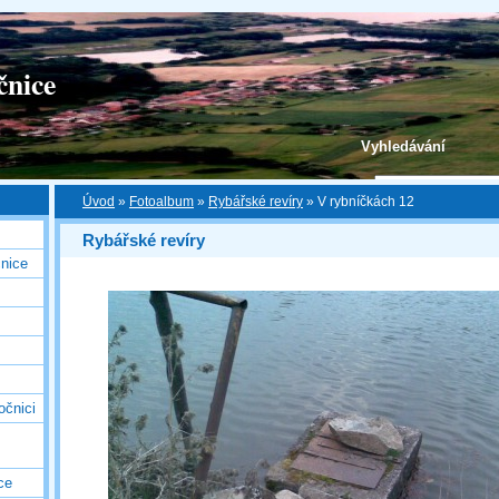
čnice
Vyhledávání
Úvod
»
Fotoalbum
»
Rybářské revíry
»
V rybníčkách 12
Rybářské revíry
nice
očnici
ce