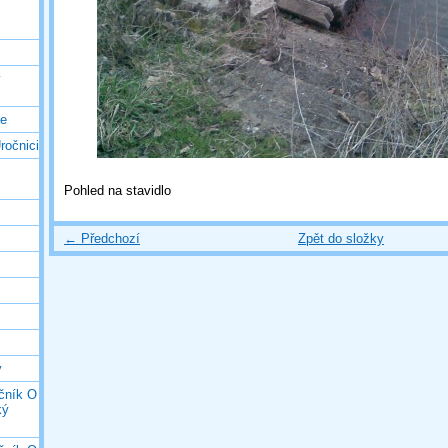
ý
ce
ročnici
Pohled na stavidlo
← Předchozí
Zpět do složky
y
očník O
ký