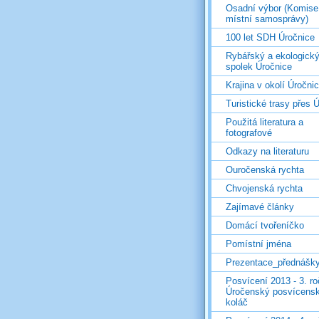
Osadní výbor (Komise
místní samosprávy)
100 let SDH Úročnice
Rybářský a ekologick
spolek Úročnice
Krajina v okolí Úročni
Turistické trasy přes Ú
Použitá literatura a
fotografové
Odkazy na literaturu
Ouročenská rychta
Chvojenská rychta
Zajímavé články
Domácí tvořeníčko
Pomístní jména
Prezentace_přednášk
Posvícení 2013 - 3. r
Úročenský posvícens
koláč