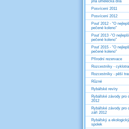
jiná umělecká díla
Posvícení 2011
Posvícení 2012
Pouť 2012 - "O nejlepš
pečené koleno"
Pouť 2013 -"O nejlepš
pečené koleno"
Pouť 2015 - "O nejlepš
pečené koleno"
Přírodní rezervace
Rozcestníky - cyklotr
Rozcestníky - pěší tr
Různé
Rybářské revíry
Rybářské závody pro d
2012
Rybářské závody pro d
září 2012
Rybářský a ekologick
spolek