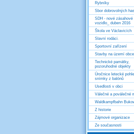
Rybníky
Sbor dobrovolných ha
SDH - nové zásahové
vozidlo_ duben 2016
Škola ve Václavicích
Slavní rodáci.
Sportovní zařízení
Stavby na území obce
Technické památky,
pozoruhodné objekty
Úročnice letecké pohl
snímky z balónů
Usedlosti v obci
Válečné a poválečné 
Waldkampfbahn Buko
Z historie
Zájmové organizace
Ze současnosti