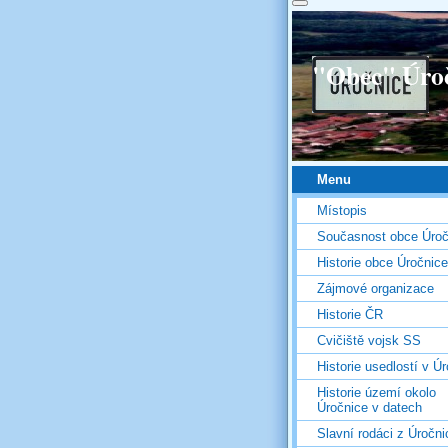
"Obec" Úro
Menu
Místopis
Současnost obce Úroč
Historie obce Úročnice
Zájmové organizace
Historie ČR
Cvičiště vojsk SS
Historie usedlostí v Úr
Historie území okolo
Úročnice v datech
Slavní rodáci z Úročni