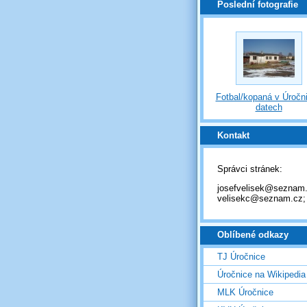
Poslední fotografie
Fotbal/kopaná v Úročni
datech
Kontakt
Správci stránek:
josefvelisek@seznam.
velisekc@seznam.cz;
Oblíbené odkazy
TJ Úročnice
Úročnice na Wikipedia
MLK Úročnice