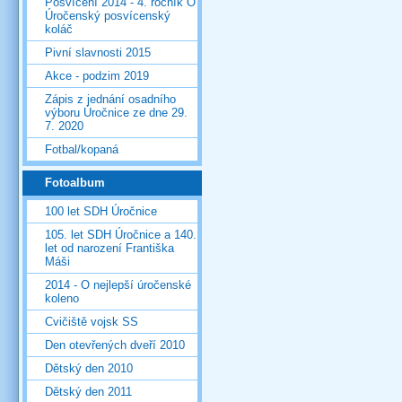
Posvícení 2014 - 4. ročník O
Úročenský posvícenský
koláč
Pivní slavnosti 2015
Akce - podzim 2019
Zápis z jednání osadního
výboru Úročnice ze dne 29.
7. 2020
Fotbal/kopaná
Fotoalbum
100 let SDH Úročnice
105. let SDH Úročnice a 140.
let od narození Františka
Máši
2014 - O nejlepší úročenské
koleno
Cvičiště vojsk SS
Den otevřených dveří 2010
Dětský den 2010
Dětský den 2011