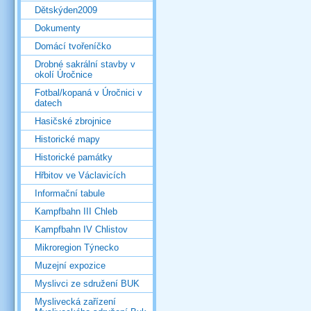
Dětskýden2009
Dokumenty
Domácí tvořeníčko
Drobné sakrální stavby v
okolí Úročnice
Fotbal/kopaná v Úročnici v
datech
Hasičské zbrojnice
Historické mapy
Historické památky
Hřbitov ve Václavicích
Informační tabule
Kampfbahn III Chleb
Kampfbahn IV Chlistov
Mikroregion Týnecko
Muzejní expozice
Myslivci ze sdružení BUK
Myslivecká zařízení