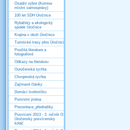
Osadní výbor (Komise
místní samosprávy)
100 let SDH Úročnice
Rybářský a ekologický
spolek Úročnice
Krajina v okolí Úročnice
Turistické trasy přes Úročnici
Použitá literatura a
fotografové
Odkazy na literaturu
Ouročenská rychta
Chvojenská rychta
Zajímavé články
Domácí tvořeníčko
Pomístní jména
Prezentace_přednášky
Posvícení 2013 - 3. ročník O
Úročenský posvícenský
koláč