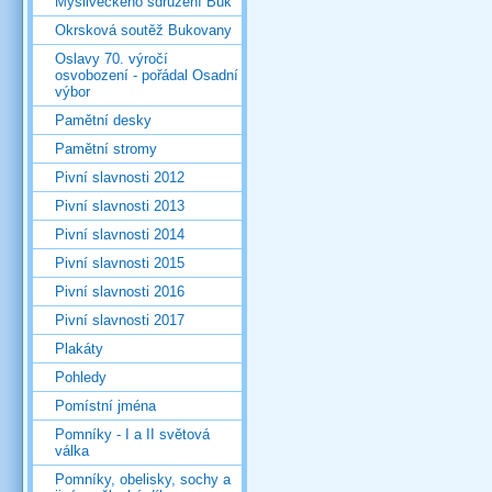
Mysliveckého sdružení Buk
Okrsková soutěž Bukovany
Oslavy 70. výročí
osvobození - pořádal Osadní
výbor
Pamětní desky
Pamětní stromy
Pivní slavnosti 2012
Pivní slavnosti 2013
Pivní slavnosti 2014
Pivní slavnosti 2015
Pivní slavnosti 2016
Pivní slavnosti 2017
Plakáty
Pohledy
Pomístní jména
Pomníky - I a II světová
válka
Pomníky, obelisky, sochy a