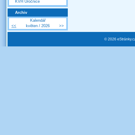
KVH Úročnice
Archiv
Kalendář
<<
květen / 2026
>>
© 2026 eStránky.c