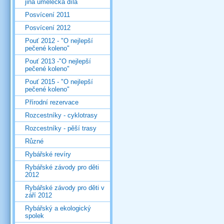
jiná umělecká díla
Posvícení 2011
Posvícení 2012
Pouť 2012 - "O nejlepší
pečené koleno"
Pouť 2013 -"O nejlepší
pečené koleno"
Pouť 2015 - "O nejlepší
pečené koleno"
Přírodní rezervace
Rozcestníky - cyklotrasy
Rozcestníky - pěší trasy
Různé
Rybářské revíry
Rybářské závody pro děti
2012
Rybářské závody pro děti v
září 2012
Rybářský a ekologický
spolek