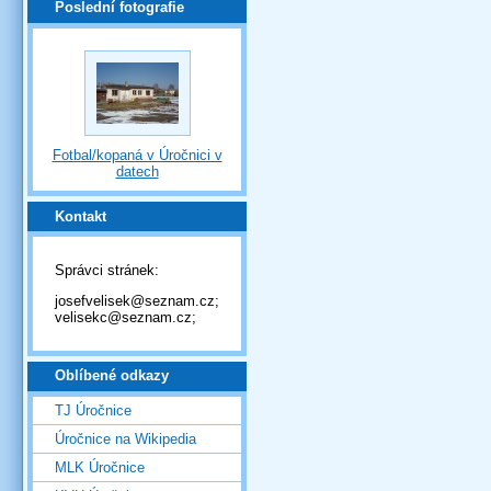
Poslední fotografie
Fotbal/kopaná v Úročnici v
datech
Kontakt
Správci stránek:
josefvelisek@seznam.cz;
velisekc@seznam.cz;
Oblíbené odkazy
TJ Úročnice
Úročnice na Wikipedia
MLK Úročnice