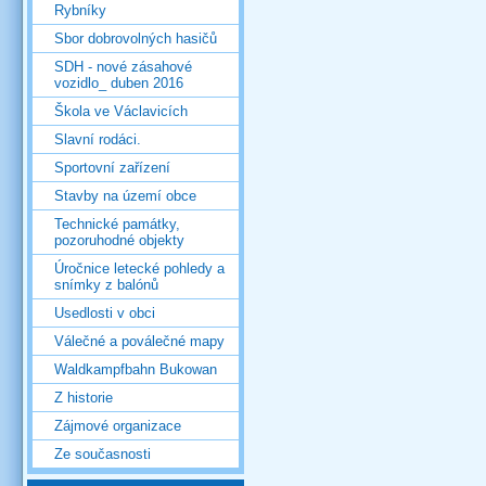
Rybníky
Sbor dobrovolných hasičů
SDH - nové zásahové
vozidlo_ duben 2016
Škola ve Václavicích
Slavní rodáci.
Sportovní zařízení
Stavby na území obce
Technické památky,
pozoruhodné objekty
Úročnice letecké pohledy a
snímky z balónů
Usedlosti v obci
Válečné a poválečné mapy
Waldkampfbahn Bukowan
Z historie
Zájmové organizace
Ze současnosti