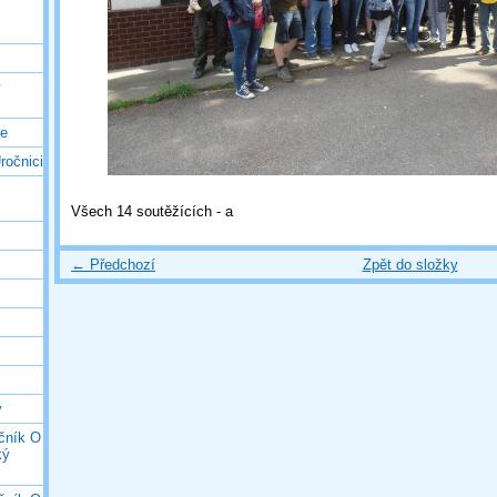
ý
ce
ročnici
Všech 14 soutěžících - a
← Předchozí
Zpět do složky
y
očník O
ký