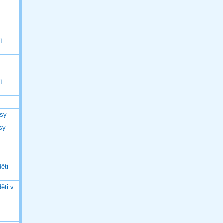
í
í
í
asy
asy
ěti
ěti v
ý