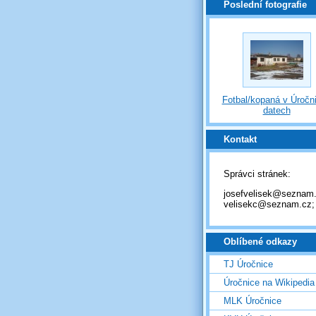
Poslední fotografie
Fotbal/kopaná v Úročni
datech
Kontakt
Správci stránek:
josefvelisek@seznam.
velisekc@seznam.cz;
Oblíbené odkazy
TJ Úročnice
Úročnice na Wikipedia
MLK Úročnice