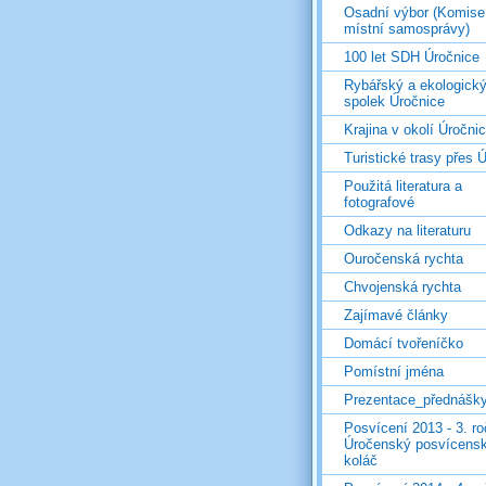
Osadní výbor (Komise
místní samosprávy)
100 let SDH Úročnice
Rybářský a ekologick
spolek Úročnice
Krajina v okolí Úročni
Turistické trasy přes Ú
Použitá literatura a
fotografové
Odkazy na literaturu
Ouročenská rychta
Chvojenská rychta
Zajímavé články
Domácí tvořeníčko
Pomístní jména
Prezentace_přednášk
Posvícení 2013 - 3. r
Úročenský posvícens
koláč