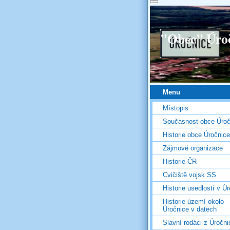
"Obec" Úro
Menu
Místopis
Současnost obce Úroč
Historie obce Úročnice
Zájmové organizace
Historie ČR
Cvičiště vojsk SS
Historie usedlostí v Úr
Historie území okolo
Úročnice v datech
Slavní rodáci z Úročni