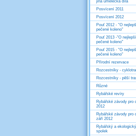
jiná umělecká díla
Posvícení 2011
Posvícení 2012
Pouť 2012 - "O nejlepš
pečené koleno"
Pouť 2013 -"O nejlepš
pečené koleno"
Pouť 2015 - "O nejlepš
pečené koleno"
Přírodní rezervace
Rozcestníky - cyklotr
Rozcestníky - pěší tr
Různé
Rybářské revíry
Rybářské závody pro d
2012
Rybářské závody pro d
září 2012
Rybářský a ekologick
spolek