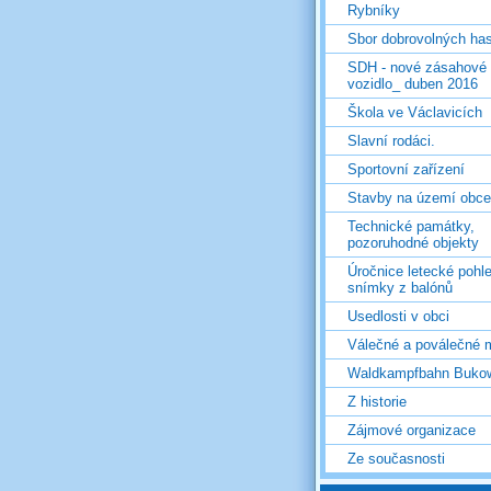
Rybníky
Sbor dobrovolných ha
SDH - nové zásahové
vozidlo_ duben 2016
Škola ve Václavicích
Slavní rodáci.
Sportovní zařízení
Stavby na území obce
Technické památky,
pozoruhodné objekty
Úročnice letecké pohl
snímky z balónů
Usedlosti v obci
Válečné a poválečné 
Waldkampfbahn Buko
Z historie
Zájmové organizace
Ze současnosti