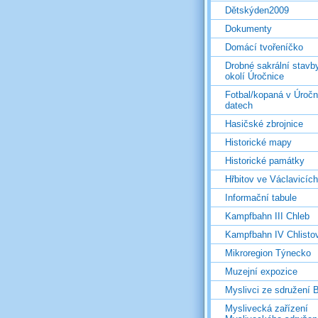
Dětskýden2009
Dokumenty
Domácí tvořeníčko
Drobné sakrální stavb
okolí Úročnice
Fotbal/kopaná v Úročn
datech
Hasičské zbrojnice
Historické mapy
Historické památky
Hřbitov ve Václavicích
Informační tabule
Kampfbahn III Chleb
Kampfbahn IV Chlisto
Mikroregion Týnecko
Muzejní expozice
Myslivci ze sdružení
Myslivecká zařízení