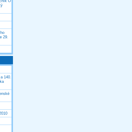
očník O
ký
ího
e 29.
 a 140.
ška
čenské
 2010