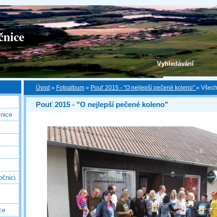
čnice
Vyhledávání
Úvod
»
Fotoalbum
»
Pouť 2015 - "O nejlepší pečené koleno"
»
Všech 
Pouť 2015 - "O nejlepší pečené koleno"
nice
očnici
ce