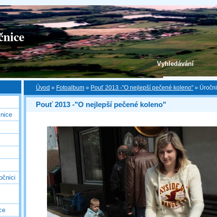
čnice
Vyhledávání
Úvod
»
Fotoalbum
»
Pouť 2013 -"O nejlepší pečené koleno"
»
Úročni
Pouť 2013 -"O nejlepší pečené koleno"
nice
očnici
ce