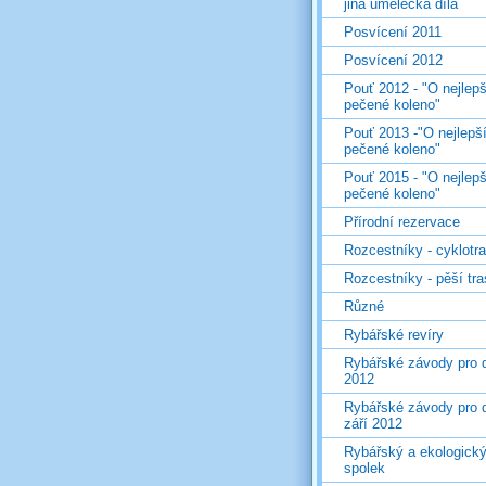
jiná umělecká díla
Posvícení 2011
Posvícení 2012
Pouť 2012 - "O nejlepš
pečené koleno"
Pouť 2013 -"O nejlepš
pečené koleno"
Pouť 2015 - "O nejlepš
pečené koleno"
Přírodní rezervace
Rozcestníky - cyklotr
Rozcestníky - pěší tr
Různé
Rybářské revíry
Rybářské závody pro d
2012
Rybářské závody pro d
září 2012
Rybářský a ekologick
spolek