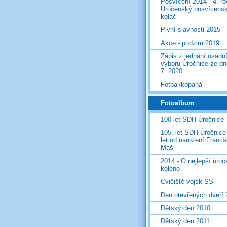
Posvícení 2014 - 4. r
Úročenský posvícens
koláč
Pivní slavnosti 2015
Akce - podzim 2019
Zápis z jednání osadn
výboru Úročnice ze dn
7. 2020
Fotbal/kopaná
Fotoalbum
100 let SDH Úročnice
105. let SDH Úročnice
let od narození Franti
Máši
2014 - O nejlepší úro
koleno
Cvičiště vojsk SS
Den otevřených dveří
Dětský den 2010
Dětský den 2011