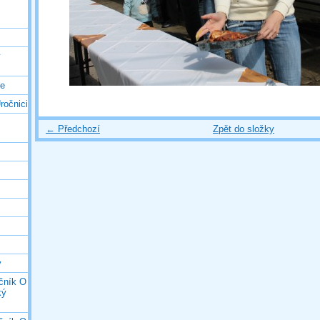
ý
ce
ročnici
← Předchozí
Zpět do složky
y
očník O
ký