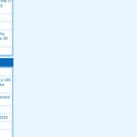
očník O
ký
ího
e 29.
 a 140.
ška
čenské
 2010