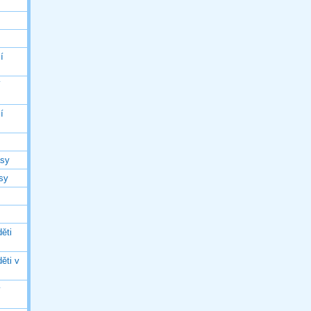
í
í
í
asy
asy
ěti
ěti v
ý