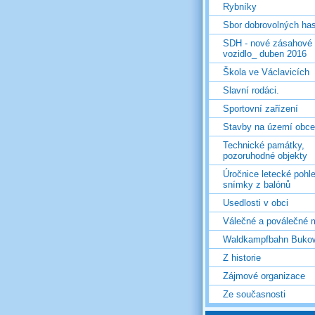
Rybníky
Sbor dobrovolných ha
SDH - nové zásahové
vozidlo_ duben 2016
Škola ve Václavicích
Slavní rodáci.
Sportovní zařízení
Stavby na území obce
Technické památky,
pozoruhodné objekty
Úročnice letecké pohl
snímky z balónů
Usedlosti v obci
Válečné a poválečné 
Waldkampfbahn Buko
Z historie
Zájmové organizace
Ze současnosti