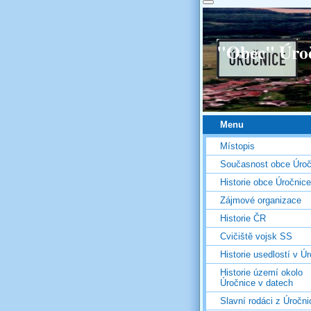
"Obec" Úro
Menu
Místopis
Současnost obce Úroč
Historie obce Úročnice
Zájmové organizace
Historie ČR
Cvičiště vojsk SS
Historie usedlostí v Úr
Historie území okolo
Úročnice v datech
Slavní rodáci z Úročni