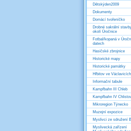
Dětskýden2009
Dokumenty
Domácí tvořeníčko
Drobné sakrální stavb
okolí Úročnice
Fotbal/kopaná v Úročn
datech
Hasičské zbrojnice
Historické mapy
Historické památky
Hřbitov ve Václavicích
Informační tabule
Kampfbahn III Chleb
Kampfbahn IV Chlisto
Mikroregion Týnecko
Muzejní expozice
Myslivci ze sdružení
Myslivecká zařízení