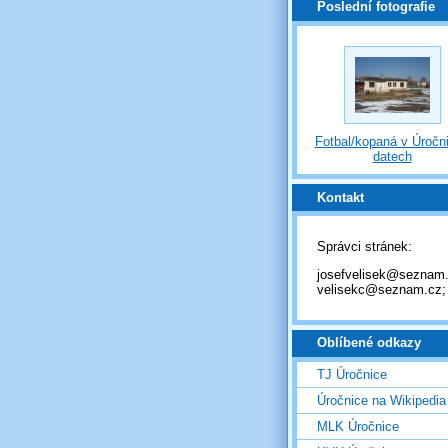
Poslední fotografie
Fotbal/kopaná v Úročni
datech
Kontakt
Správci stránek:
josefvelisek@seznam.
velisekc@seznam.cz;
Oblíbené odkazy
TJ Úročnice
Úročnice na Wikipedia
MLK Úročnice