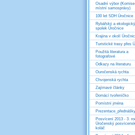
Osadní výbor (Komise
místní samosprávy)
100 let SDH Úročnice
Rybářský a ekologick
spolek Úročnice
Krajina v okolí Úročni
Turistické trasy přes Ú
Použitá literatura a
fotografové
Odkazy na literaturu
Ouročenská rychta
Chvojenská rychta
Zajímavé články
Domácí tvořeníčko
Pomístní jména
Prezentace_přednášk
Posvícení 2013 - 3. r
Úročenský posvícens
koláč