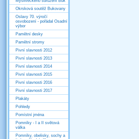
Mysliveckého sdružení Buk
Okrsková soutěž Bukovany
Oslavy 70. výročí
osvobození - pořádal Osadní
výbor
Pamětní desky
Pamětní stromy
Pivní slavnosti 2012
Pivní slavnosti 2013
Pivní slavnosti 2014
Pivní slavnosti 2015
Pivní slavnosti 2016
Pivní slavnosti 2017
Plakáty
Pohledy
Pomístní jména
Pomníky - I a II světová
válka
Pomníky, obelisky, sochy a