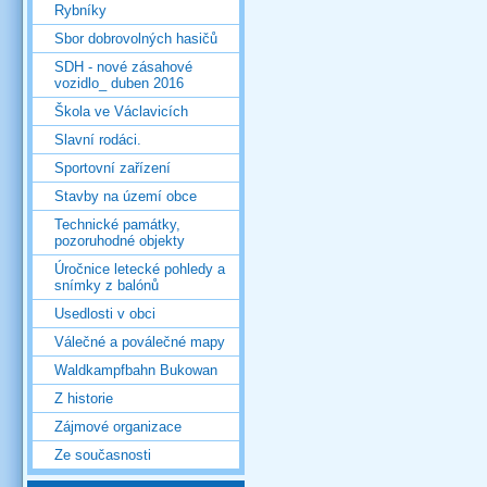
Rybníky
Sbor dobrovolných hasičů
SDH - nové zásahové
vozidlo_ duben 2016
Škola ve Václavicích
Slavní rodáci.
Sportovní zařízení
Stavby na území obce
Technické památky,
pozoruhodné objekty
Úročnice letecké pohledy a
snímky z balónů
Usedlosti v obci
Válečné a poválečné mapy
Waldkampfbahn Bukowan
Z historie
Zájmové organizace
Ze současnosti