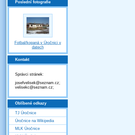
Poslední fotografie
Fotbal/kopaná v Úročnici v
datech
Kontakt
Správci stránek:
josefvelisek@seznam.cz;
velisekc@seznam.cz;
Oblíbené odkazy
TJ Úročnice
Úročnice na Wikipedia
MLK Úročnice