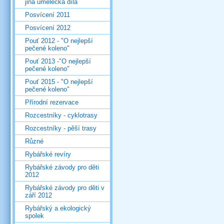
jiná umělecká díla
Posvícení 2011
Posvícení 2012
Pouť 2012 - "O nejlepší
pečené koleno"
Pouť 2013 -"O nejlepší
pečené koleno"
Pouť 2015 - "O nejlepší
pečené koleno"
Přírodní rezervace
Rozcestníky - cyklotrasy
Rozcestníky - pěší trasy
Různé
Rybářské revíry
Rybářské závody pro děti
2012
Rybářské závody pro děti v
září 2012
Rybářský a ekologický
spolek