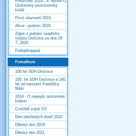
Posvícení 2014 - 4. ročník O
Úročenský posvícenský
koláč
Pivní slavnosti 2015
Akce - podzim 2019
Zápis z jednání osadního
výboru Úročnice ze dne 29.
7. 2020
Fotbal/kopaná
Fotoalbum
100 let SDH Úročnice
105. let SDH Úročnice a 140.
let od narození Františka
Máši
2014 - O nejlepší úročenské
koleno
Cvičiště vojsk SS
Den otevřených dveří 2010
Dětský den 2010
Dětský den 2011