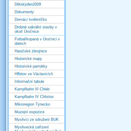
Dětskýden2009
Dokumenty
Domácí tvořeníčko
Drobné sakrální stavby v
okolí Úročnice
Fotbal/kopaná v Úročnici v
datech
Hasičské zbrojnice
Historické mapy
Historické památky
Hřbitov ve Václavicích
Informační tabule
Kampfbahn III Chleb
Kampfbahn IV Chlistov
Mikroregion Týnecko
Muzejní expozice
Myslivci ze sdružení BUK
Myslivecká zařízení