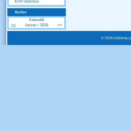
KVH Úročnice
Archiv
Kalendář
<<
červen / 2026
>>
© 2026 eStránky.c