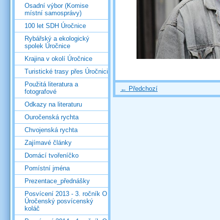
Osadní výbor (Komise
místní samosprávy)
100 let SDH Úročnice
Rybářský a ekologický
spolek Úročnice
Krajina v okolí Úročnice
Turistické trasy přes Úročnici
Použitá literatura a
← Předchozí
fotografové
Odkazy na literaturu
Ouročenská rychta
Chvojenská rychta
Zajímavé články
Domácí tvořeníčko
Pomístní jména
Prezentace_přednášky
Posvícení 2013 - 3. ročník O
Úročenský posvícenský
koláč