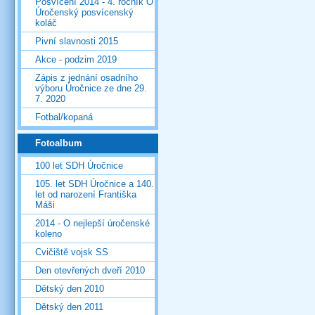
Posvícení 2014 - 4. ročník O
Úročenský posvícenský
koláč
Pivní slavnosti 2015
Akce - podzim 2019
Zápis z jednání osadního
výboru Úročnice ze dne 29.
7. 2020
Fotbal/kopaná
Fotoalbum
100 let SDH Úročnice
105. let SDH Úročnice a 140.
let od narození Františka
Máši
2014 - O nejlepší úročenské
koleno
Cvičiště vojsk SS
Den otevřených dveří 2010
Dětský den 2010
Dětský den 2011