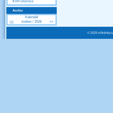
KVH Úročnice
Archiv
Kalendář
<<
květen / 2026
>>
© 2026 eStránky.c