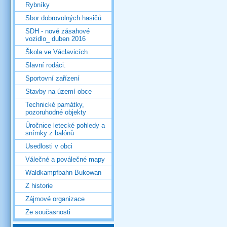
Rybníky
Sbor dobrovolných hasičů
SDH - nové zásahové
vozidlo_ duben 2016
Škola ve Václavicích
Slavní rodáci.
Sportovní zařízení
Stavby na území obce
Technické památky,
pozoruhodné objekty
Úročnice letecké pohledy a
snímky z balónů
Usedlosti v obci
Válečné a poválečné mapy
Waldkampfbahn Bukowan
Z historie
Zájmové organizace
Ze současnosti