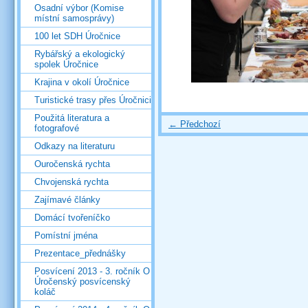
Osadní výbor (Komise
místní samosprávy)
100 let SDH Úročnice
Rybářský a ekologický
spolek Úročnice
Krajina v okolí Úročnice
Turistické trasy přes Úročnici
Použitá literatura a
← Předchozí
fotografové
Odkazy na literaturu
Ouročenská rychta
Chvojenská rychta
Zajímavé články
Domácí tvořeníčko
Pomístní jména
Prezentace_přednášky
Posvícení 2013 - 3. ročník O
Úročenský posvícenský
koláč