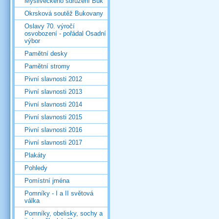
Mysliveckého sdružení Buk
Okrsková soutěž Bukovany
Oslavy 70. výročí
osvobození - pořádal Osadní
výbor
Pamětní desky
Pamětní stromy
Pivní slavnosti 2012
Pivní slavnosti 2013
Pivní slavnosti 2014
Pivní slavnosti 2015
Pivní slavnosti 2016
Pivní slavnosti 2017
Plakáty
Pohledy
Pomístní jména
Pomníky - I a II světová
válka
Pomníky, obelisky, sochy a