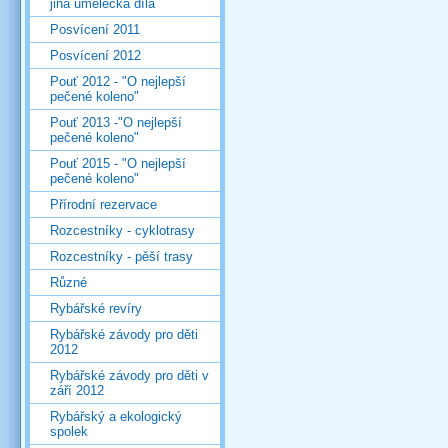
jiná umělecká díla
Posvícení 2011
Posvícení 2012
Pouť 2012 - "O nejlepší
pečené koleno"
Pouť 2013 -"O nejlepší
pečené koleno"
Pouť 2015 - "O nejlepší
pečené koleno"
Přírodní rezervace
Rozcestníky - cyklotrasy
Rozcestníky - pěší trasy
Různé
Rybářské revíry
Rybářské závody pro děti
2012
Rybářské závody pro děti v
září 2012
Rybářský a ekologický
spolek