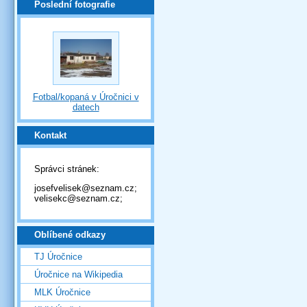
Poslední fotografie
Fotbal/kopaná v Úročnici v
datech
Kontakt
Správci stránek:
josefvelisek@seznam.cz;
velisekc@seznam.cz;
Oblíbené odkazy
TJ Úročnice
Úročnice na Wikipedia
MLK Úročnice