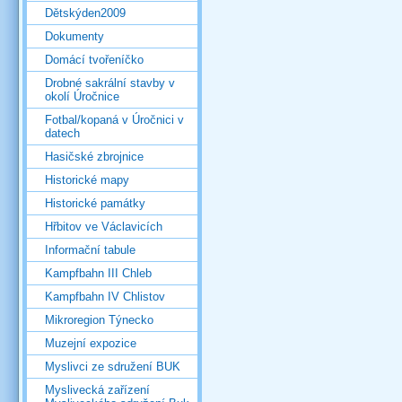
Dětskýden2009
Dokumenty
Domácí tvořeníčko
Drobné sakrální stavby v
okolí Úročnice
Fotbal/kopaná v Úročnici v
datech
Hasičské zbrojnice
Historické mapy
Historické památky
Hřbitov ve Václavicích
Informační tabule
Kampfbahn III Chleb
Kampfbahn IV Chlistov
Mikroregion Týnecko
Muzejní expozice
Myslivci ze sdružení BUK
Myslivecká zařízení