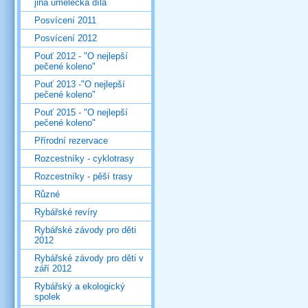
jiná umělecká díla
Posvícení 2011
Posvícení 2012
Pouť 2012 - "O nejlepší
pečené koleno"
Pouť 2013 -"O nejlepší
pečené koleno"
Pouť 2015 - "O nejlepší
pečené koleno"
Přírodní rezervace
Rozcestníky - cyklotrasy
Rozcestníky - pěší trasy
Různé
Rybářské revíry
Rybářské závody pro děti
2012
Rybářské závody pro děti v
září 2012
Rybářský a ekologický
spolek