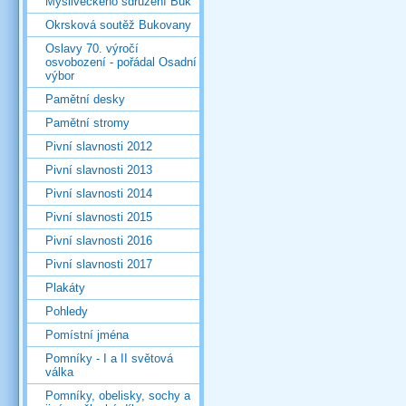
Mysliveckého sdružení Buk
Okrsková soutěž Bukovany
Oslavy 70. výročí
osvobození - pořádal Osadní
výbor
Pamětní desky
Pamětní stromy
Pivní slavnosti 2012
Pivní slavnosti 2013
Pivní slavnosti 2014
Pivní slavnosti 2015
Pivní slavnosti 2016
Pivní slavnosti 2017
Plakáty
Pohledy
Pomístní jména
Pomníky - I a II světová
válka
Pomníky, obelisky, sochy a