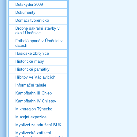
Dětskýden2009
Dokumenty
Domácí tvořeníčko
Drobné sakrální stavby v
okolí Úročnice
Fotbal/kopaná v Úročnici v
datech
Hasičské zbrojnice
Historické mapy
Historické památky
Hřbitov ve Václavicích
Informační tabule
Kampfbahn III Chleb
Kampfbahn IV Chlistov
Mikroregion Týnecko
Muzejní expozice
Myslivci ze sdružení BUK
Myslivecká zařízení