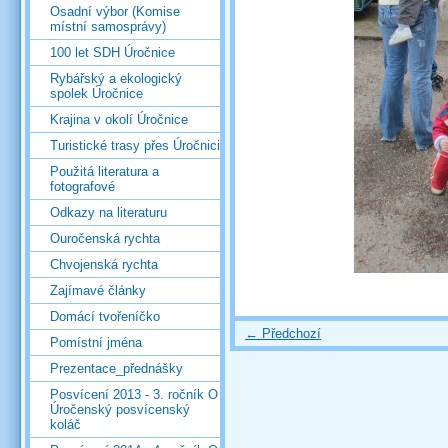
Osadní výbor (Komise
místní samosprávy)
100 let SDH Úročnice
Rybářský a ekologický
spolek Úročnice
Krajina v okolí Úročnice
Turistické trasy přes Úročnici
Použitá literatura a
fotografové
Odkazy na literaturu
Ouročenská rychta
Chvojenská rychta
Zajímavé články
Domácí tvořeníčko
← Předchozí
Pomístní jména
Prezentace_přednášky
Posvícení 2013 - 3. ročník O
Úročenský posvícenský
koláč