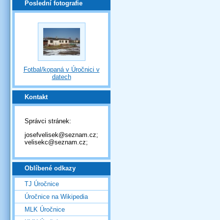
Poslední fotografie
Fotbal/kopaná v Úročnici v
datech
Kontakt
Správci stránek:
josefvelisek@seznam.cz;
velisekc@seznam.cz;
Oblíbené odkazy
TJ Úročnice
Úročnice na Wikipedia
MLK Úročnice