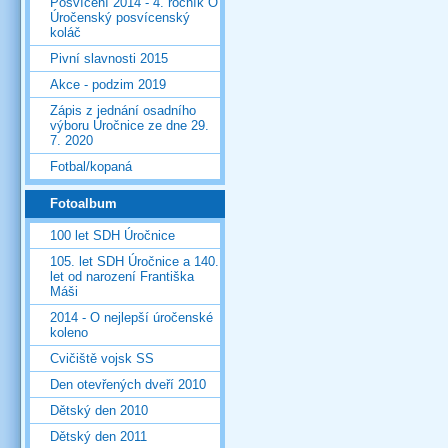
Posvícení 2014 - 4. ročník O
Úročenský posvícenský
koláč
Pivní slavnosti 2015
Akce - podzim 2019
Zápis z jednání osadního
výboru Úročnice ze dne 29.
7. 2020
Fotbal/kopaná
Fotoalbum
100 let SDH Úročnice
105. let SDH Úročnice a 140.
let od narození Františka
Máši
2014 - O nejlepší úročenské
koleno
Cvičiště vojsk SS
Den otevřených dveří 2010
Dětský den 2010
Dětský den 2011