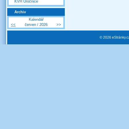
KVH Úročnice
Archiv
Kalendář
<<
červen / 2026
>>
© 2026 eStránky.c