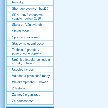
Rybníky
Sbor dobrovolných hasičů
SDH - nové zásahové
vozidlo_ duben 2016
Škola ve Václavicích
Slavní rodáci.
Sportovní zařízení
Stavby na území obce
Technické památky,
pozoruhodné objekty
Úročnice letecké pohledy a
snímky z balónů
Usedlosti v obci
Válečné a poválečné mapy
Waldkampfbahn Bukowan
Z historie
Zájmové organizace
Ze současnosti