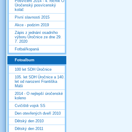
Posvícení 2014 - 4. ročník O
Úročenský posvícenský
koláč
Pivní slavnosti 2015
Akce - podzim 2019
Zápis z jednání osadního
výboru Úročnice ze dne 29.
7. 2020
Fotbal/kopaná
Fotoalbum
100 let SDH Úročnice
105. let SDH Úročnice a 140.
let od narození Františka
Máši
2014 - O nejlepší úročenské
koleno
Cvičiště vojsk SS
Den otevřených dveří 2010
Dětský den 2010
Dětský den 2011