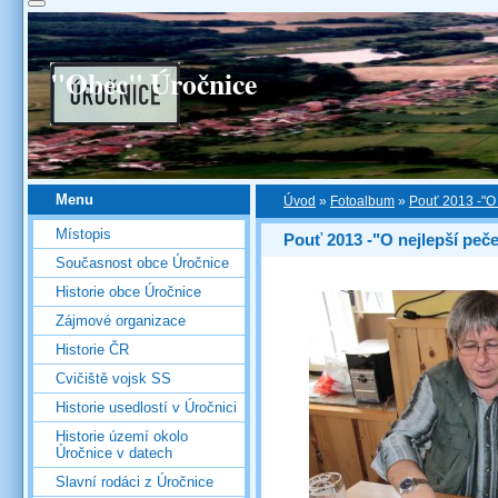
"Obec" Úročnice
Menu
Úvod
»
Fotoalbum
»
Pouť 2013 -"O
Místopis
Pouť 2013 -"O nejlepší peč
Současnost obce Úročnice
Historie obce Úročnice
Zájmové organizace
Historie ČR
Cvičiště vojsk SS
Historie usedlostí v Úročnici
Historie území okolo
Úročnice v datech
Slavní rodáci z Úročnice