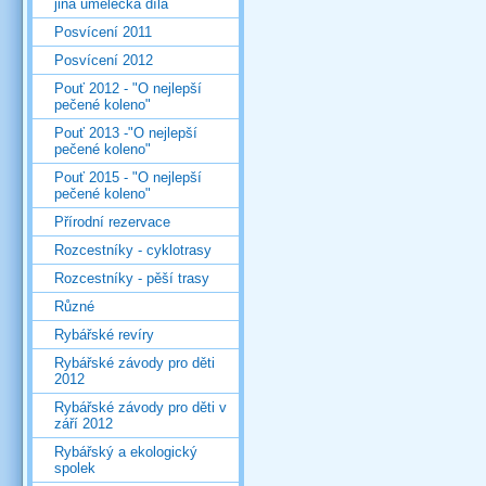
jiná umělecká díla
Posvícení 2011
Posvícení 2012
Pouť 2012 - "O nejlepší
pečené koleno"
Pouť 2013 -"O nejlepší
pečené koleno"
Pouť 2015 - "O nejlepší
pečené koleno"
Přírodní rezervace
Rozcestníky - cyklotrasy
Rozcestníky - pěší trasy
Různé
Rybářské revíry
Rybářské závody pro děti
2012
Rybářské závody pro děti v
září 2012
Rybářský a ekologický
spolek