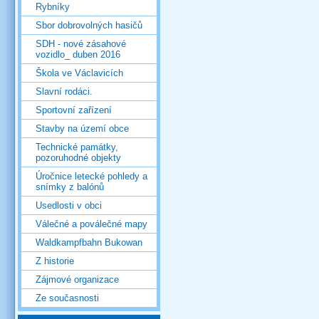
Rybníky
Sbor dobrovolných hasičů
SDH - nové zásahové
vozidlo_ duben 2016
Škola ve Václavicích
Slavní rodáci.
Sportovní zařízení
Stavby na území obce
Technické památky,
pozoruhodné objekty
Úročnice letecké pohledy a
snímky z balónů
Usedlosti v obci
Válečné a poválečné mapy
Waldkampfbahn Bukowan
Z historie
Zájmové organizace
Ze současnosti