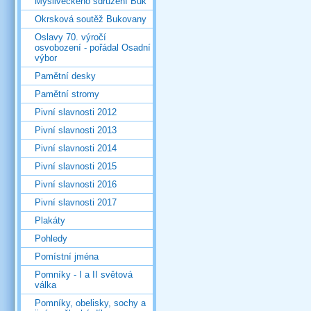
Mysliveckého sdružení Buk
Okrsková soutěž Bukovany
Oslavy 70. výročí
osvobození - pořádal Osadní
výbor
Pamětní desky
Pamětní stromy
Pivní slavnosti 2012
Pivní slavnosti 2013
Pivní slavnosti 2014
Pivní slavnosti 2015
Pivní slavnosti 2016
Pivní slavnosti 2017
Plakáty
Pohledy
Pomístní jména
Pomníky - I a II světová
válka
Pomníky, obelisky, sochy a