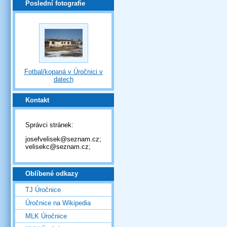
Poslední fotografie
Fotbal/kopaná v Úročnici v
datech
Kontakt
Správci stránek:
josefvelisek@seznam.cz;
velisekc@seznam.cz;
Oblíbené odkazy
TJ Úročnice
Úročnice na Wikipedia
MLK Úročnice