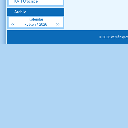
KVH Úročnice
Archiv
Kalendář
<<
květen / 2026
>>
© 2026 eStránky.c