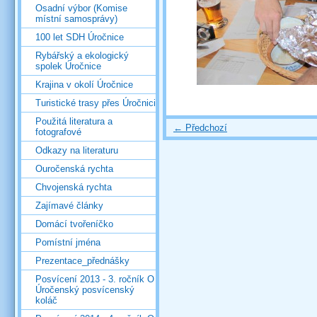
Osadní výbor (Komise
místní samosprávy)
100 let SDH Úročnice
Rybářský a ekologický
spolek Úročnice
Krajina v okolí Úročnice
Turistické trasy přes Úročnici
Použitá literatura a
← Předchozí
fotografové
Odkazy na literaturu
Ouročenská rychta
Chvojenská rychta
Zajímavé články
Domácí tvořeníčko
Pomístní jména
Prezentace_přednášky
Posvícení 2013 - 3. ročník O
Úročenský posvícenský
koláč