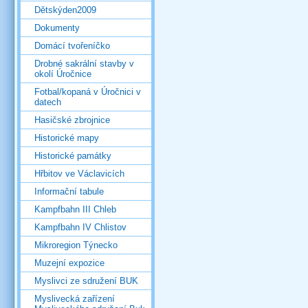
Dětskýden2009
Dokumenty
Domácí tvořeníčko
Drobné sakrální stavby v
okolí Úročnice
Fotbal/kopaná v Úročnici v
datech
Hasičské zbrojnice
Historické mapy
Historické památky
Hřbitov ve Václavicích
Informační tabule
Kampfbahn III Chleb
Kampfbahn IV Chlistov
Mikroregion Týnecko
Muzejní expozice
Myslivci ze sdružení BUK
Myslivecká zařízení