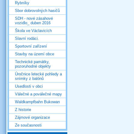
Rybníky
Sbor dobrovolných hasičů
SDH - nové zásahové
vozidlo_ duben 2016
Škola ve Václavicích
Slavní rodáci.
Sportovní zařízení
Stavby na území obce
Technické památky,
pozoruhodné objekty
Úročnice letecké pohledy a
snímky z balónů
Usedlosti v obci
Válečné a poválečné mapy
Waldkampfbahn Bukowan
Z historie
Zájmové organizace
Ze současnosti