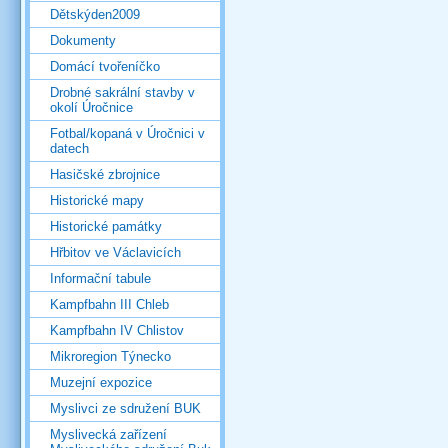
Dětskýden2009
Dokumenty
Domácí tvořeníčko
Drobné sakrální stavby v
okolí Úročnice
Fotbal/kopaná v Úročnici v
datech
Hasičské zbrojnice
Historické mapy
Historické památky
Hřbitov ve Václavicích
Informační tabule
Kampfbahn III Chleb
Kampfbahn IV Chlistov
Mikroregion Týnecko
Muzejní expozice
Myslivci ze sdružení BUK
Myslivecká zařízení