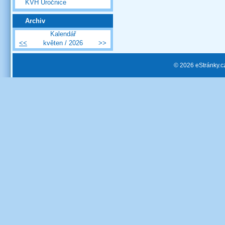
KVH Úročnice
Archiv
Kalendář
<<
květen / 2026
>>
© 2026 eStránky.c