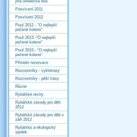
jiná umělecká díla
Posvícení 2011
Posvícení 2012
Pouť 2012 - "O nejlepší
pečené koleno"
Pouť 2013 -"O nejlepší
pečené koleno"
Pouť 2015 - "O nejlepší
pečené koleno"
Přírodní rezervace
Rozcestníky - cyklotrasy
Rozcestníky - pěší trasy
Různé
Rybářské revíry
Rybářské závody pro děti
2012
Rybářské závody pro děti v
září 2012
Rybářský a ekologický
spolek