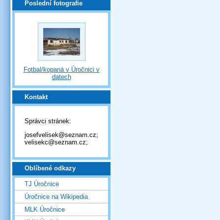
Poslední fotografie
Fotbal/kopaná v Úročnici v
datech
Kontakt
Správci stránek:
josefvelisek@seznam.cz;
velisekc@seznam.cz;
Oblíbené odkazy
TJ Úročnice
Úročnice na Wikipedia
MLK Úročnice