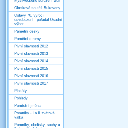
Mysliveckého sdružení Buk
Okrsková soutěž Bukovany
Oslavy 70. výročí
osvobození - pořádal Osadní
výbor
Pamětní desky
Pamětní stromy
Pivní slavnosti 2012
Pivní slavnosti 2013
Pivní slavnosti 2014
Pivní slavnosti 2015
Pivní slavnosti 2016
Pivní slavnosti 2017
Plakáty
Pohledy
Pomístní jména
Pomníky - I a II světová
válka
Pomníky, obelisky, sochy a