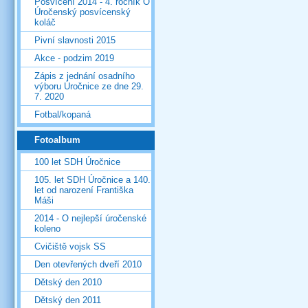
Posvícení 2014 - 4. ročník O
Úročenský posvícenský
koláč
Pivní slavnosti 2015
Akce - podzim 2019
Zápis z jednání osadního
výboru Úročnice ze dne 29.
7. 2020
Fotbal/kopaná
Fotoalbum
100 let SDH Úročnice
105. let SDH Úročnice a 140.
let od narození Františka
Máši
2014 - O nejlepší úročenské
koleno
Cvičiště vojsk SS
Den otevřených dveří 2010
Dětský den 2010
Dětský den 2011