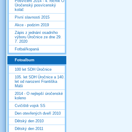
Posvícení 2014 - 4. ročník O
Úročenský posvícenský
koláč
Pivní slavnosti 2015
Akce - podzim 2019
Zápis z jednání osadního
výboru Úročnice ze dne 29.
7. 2020
Fotbal/kopaná
Fotoalbum
100 let SDH Úročnice
105. let SDH Úročnice a 140.
let od narození Františka
Máši
2014 - O nejlepší úročenské
koleno
Cvičiště vojsk SS
Den otevřených dveří 2010
Dětský den 2010
Dětský den 2011