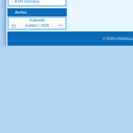
KVH Úročnice
Archiv
Kalendář
<<
květen / 2026
>>
© 2026 eStránky.c