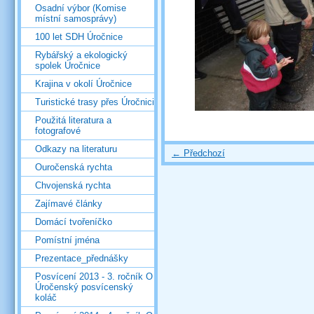
Osadní výbor (Komise
místní samosprávy)
100 let SDH Úročnice
Rybářský a ekologický
spolek Úročnice
Krajina v okolí Úročnice
Turistické trasy přes Úročnici
Použitá literatura a
fotografové
Odkazy na literaturu
← Předchozí
Ouročenská rychta
Chvojenská rychta
Zajímavé články
Domácí tvořeníčko
Pomístní jména
Prezentace_přednášky
Posvícení 2013 - 3. ročník O
Úročenský posvícenský
koláč