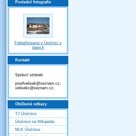
Poslední fotografie
Fotbal/kopaná v Úročnici v
datech
Kontakt
Správci stránek:
josefvelisek@seznam.cz;
velisekc@seznam.cz;
Oblíbené odkazy
TJ Úročnice
Úročnice na Wikipedia
MLK Úročnice