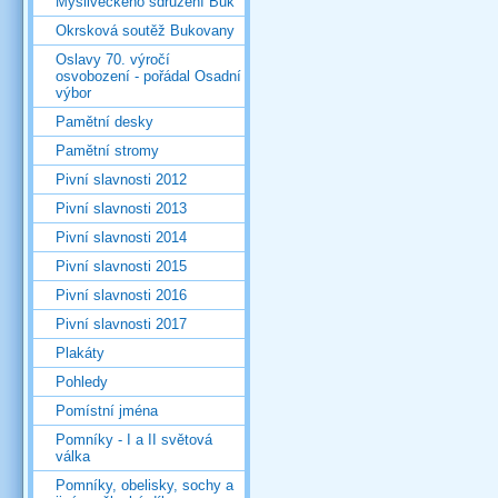
Mysliveckého sdružení Buk
Okrsková soutěž Bukovany
Oslavy 70. výročí
osvobození - pořádal Osadní
výbor
Pamětní desky
Pamětní stromy
Pivní slavnosti 2012
Pivní slavnosti 2013
Pivní slavnosti 2014
Pivní slavnosti 2015
Pivní slavnosti 2016
Pivní slavnosti 2017
Plakáty
Pohledy
Pomístní jména
Pomníky - I a II světová
válka
Pomníky, obelisky, sochy a