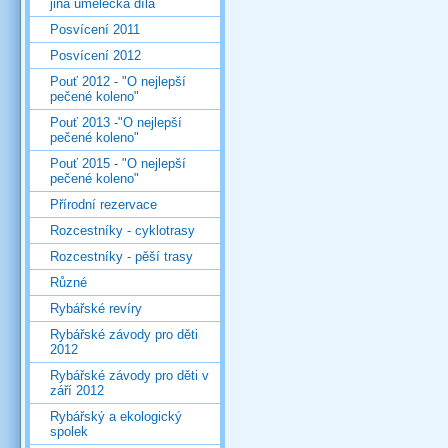
jiná umělecká díla
Posvícení 2011
Posvícení 2012
Pouť 2012 - "O nejlepší
pečené koleno"
Pouť 2013 -"O nejlepší
pečené koleno"
Pouť 2015 - "O nejlepší
pečené koleno"
Přírodní rezervace
Rozcestníky - cyklotrasy
Rozcestníky - pěší trasy
Různé
Rybářské revíry
Rybářské závody pro děti
2012
Rybářské závody pro děti v
září 2012
Rybářský a ekologický
spolek