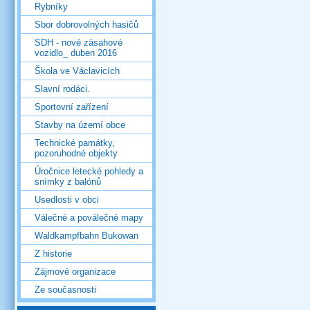
Rybníky
Sbor dobrovolných hasičů
SDH - nové zásahové
vozidlo_ duben 2016
Škola ve Václavicích
Slavní rodáci.
Sportovní zařízení
Stavby na území obce
Technické památky,
pozoruhodné objekty
Úročnice letecké pohledy a
snímky z balónů
Usedlosti v obci
Válečné a poválečné mapy
Waldkampfbahn Bukowan
Z historie
Zájmové organizace
Ze současnosti