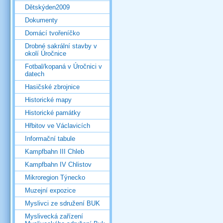
Dětskýden2009
Dokumenty
Domácí tvořeníčko
Drobné sakrální stavby v
okolí Úročnice
Fotbal/kopaná v Úročnici v
datech
Hasičské zbrojnice
Historické mapy
Historické památky
Hřbitov ve Václavicích
Informační tabule
Kampfbahn III Chleb
Kampfbahn IV Chlistov
Mikroregion Týnecko
Muzejní expozice
Myslivci ze sdružení BUK
Myslivecká zařízení