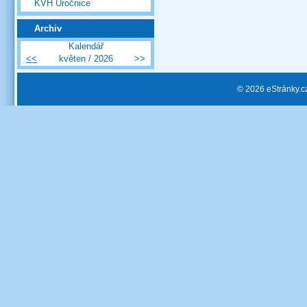
KVH Úročnice
Archiv
Kalendář
<<
květen / 2026
>>
© 2026 eStránky.c