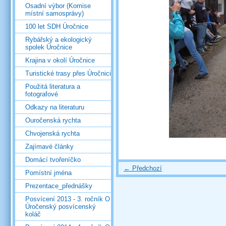
Osadní výbor (Komise
místní samosprávy)
100 let SDH Úročnice
Rybářský a ekologický
spolek Úročnice
Krajina v okolí Úročnice
Turistické trasy přes Úročnici
Použitá literatura a
fotografové
Odkazy na literaturu
Ouročenská rychta
Chvojenská rychta
Zajímavé články
Domácí tvořeníčko
← Předchozí
Pomístní jména
Prezentace_přednášky
Posvícení 2013 - 3. ročník O
Úročenský posvícenský
koláč