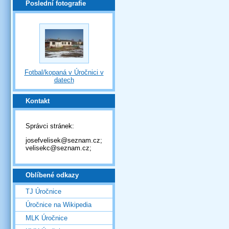
Poslední fotografie
Fotbal/kopaná v Úročnici v
datech
Kontakt
Správci stránek:
josefvelisek@seznam.cz;
velisekc@seznam.cz;
Oblíbené odkazy
TJ Úročnice
Úročnice na Wikipedia
MLK Úročnice