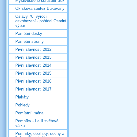
Mysliveckého sdružení Buk
Okrsková soutěž Bukovany
Oslavy 70. výročí
osvobození - pořádal Osadní
výbor
Pamětní desky
Pamětní stromy
Pivní slavnosti 2012
Pivní slavnosti 2013
Pivní slavnosti 2014
Pivní slavnosti 2015
Pivní slavnosti 2016
Pivní slavnosti 2017
Plakáty
Pohledy
Pomístní jména
Pomníky - I a II světová
válka
Pomníky, obelisky, sochy a