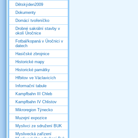
Dětskýden2009
Dokumenty
Domácí tvořeníčko
Drobné sakrální stavby v
okolí Úročnice
Fotbal/kopaná v Úročnici v
datech
Hasičské zbrojnice
Historické mapy
Historické památky
Hřbitov ve Václavicích
Informační tabule
Kampfbahn III Chleb
Kampfbahn IV Chlistov
Mikroregion Týnecko
Muzejní expozice
Myslivci ze sdružení BUK
Myslivecká zařízení