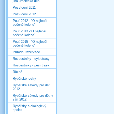
jiná umělecká díla
Posvícení 2011
Posvícení 2012
Pouť 2012 - "O nejlepší
pečené koleno"
Pouť 2013 -"O nejlepší
pečené koleno"
Pouť 2015 - "O nejlepší
pečené koleno"
Přírodní rezervace
Rozcestníky - cyklotrasy
Rozcestníky - pěší trasy
Různé
Rybářské revíry
Rybářské závody pro děti
2012
Rybářské závody pro děti v
září 2012
Rybářský a ekologický
spolek