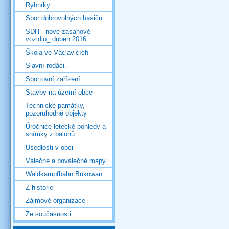
Rybníky
Sbor dobrovolných hasičů
SDH - nové zásahové
vozidlo_ duben 2016
Škola ve Václavicích
Slavní rodáci.
Sportovní zařízení
Stavby na území obce
Technické památky,
pozoruhodné objekty
Úročnice letecké pohledy a
snímky z balónů
Usedlosti v obci
Válečné a poválečné mapy
Waldkampfbahn Bukowan
Z historie
Zájmové organizace
Ze současnosti