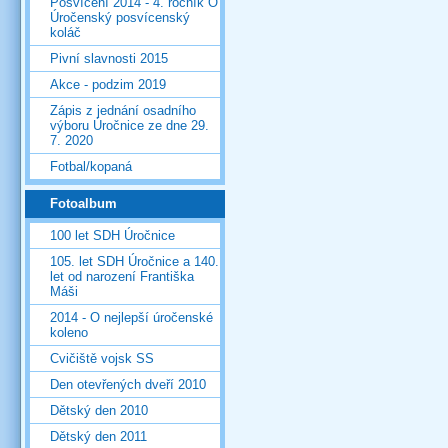
Posvícení 2014 - 4. ročník O
Úročenský posvícenský
koláč
Pivní slavnosti 2015
Akce - podzim 2019
Zápis z jednání osadního
výboru Úročnice ze dne 29.
7. 2020
Fotbal/kopaná
Fotoalbum
100 let SDH Úročnice
105. let SDH Úročnice a 140.
let od narození Františka
Máši
2014 - O nejlepší úročenské
koleno
Cvičiště vojsk SS
Den otevřených dveří 2010
Dětský den 2010
Dětský den 2011