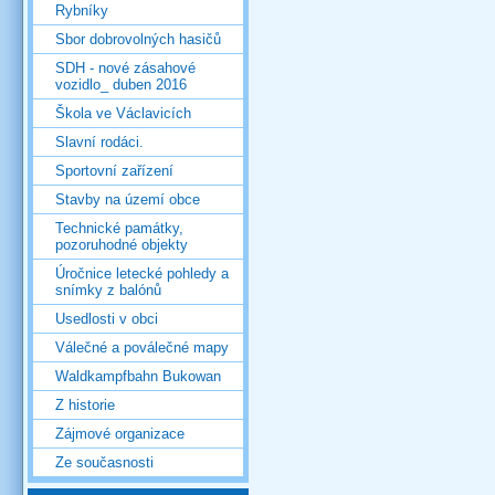
Rybníky
Sbor dobrovolných hasičů
SDH - nové zásahové
vozidlo_ duben 2016
Škola ve Václavicích
Slavní rodáci.
Sportovní zařízení
Stavby na území obce
Technické památky,
pozoruhodné objekty
Úročnice letecké pohledy a
snímky z balónů
Usedlosti v obci
Válečné a poválečné mapy
Waldkampfbahn Bukowan
Z historie
Zájmové organizace
Ze současnosti