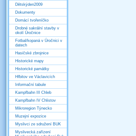
Dětskýden2009
Dokumenty
Domácí tvořeníčko
Drobné sakrální stavby v
okolí Úročnice
Fotbal/kopaná v Úročnici v
datech
Hasičské zbrojnice
Historické mapy
Historické památky
Hřbitov ve Václavicích
Informační tabule
Kampfbahn III Chleb
Kampfbahn IV Chlistov
Mikroregion Týnecko
Muzejní expozice
Myslivci ze sdružení BUK
Myslivecká zařízení