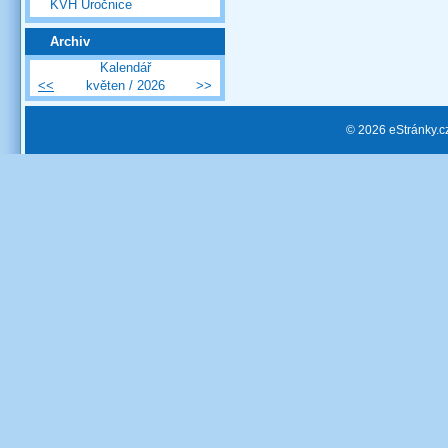
KVH Úročnice
Archiv
Kalendář
<<
květen / 2026
>>
© 2026 eStránky.c