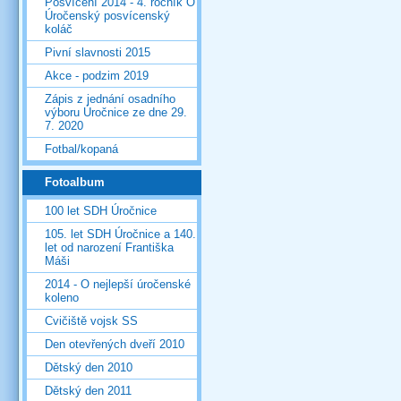
Posvícení 2014 - 4. ročník O
Úročenský posvícenský
koláč
Pivní slavnosti 2015
Akce - podzim 2019
Zápis z jednání osadního
výboru Úročnice ze dne 29.
7. 2020
Fotbal/kopaná
Fotoalbum
100 let SDH Úročnice
105. let SDH Úročnice a 140.
let od narození Františka
Máši
2014 - O nejlepší úročenské
koleno
Cvičiště vojsk SS
Den otevřených dveří 2010
Dětský den 2010
Dětský den 2011