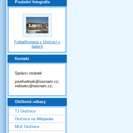
Poslední fotografie
Fotbal/kopaná v Úročnici v
datech
Kontakt
Správci stránek:
josefvelisek@seznam.cz;
velisekc@seznam.cz;
Oblíbené odkazy
TJ Úročnice
Úročnice na Wikipedia
MLK Úročnice