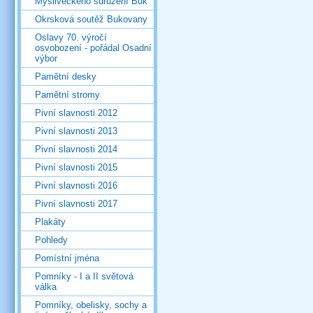
Mysliveckého sdružení Buk
Okrsková soutěž Bukovany
Oslavy 70. výročí
osvobození - pořádal Osadní
výbor
Pamětní desky
Pamětní stromy
Pivní slavnosti 2012
Pivní slavnosti 2013
Pivní slavnosti 2014
Pivní slavnosti 2015
Pivní slavnosti 2016
Pivní slavnosti 2017
Plakáty
Pohledy
Pomístní jména
Pomníky - I a II světová
válka
Pomníky, obelisky, sochy a