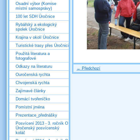
Osadní výbor (Komise
místní samosprávy)
100 let SDH Úročnice
Rybářský a ekologický
spolek Úročnice
Krajina v okolí Úročnice
Turistické trasy přes Úročnici
Použitá literatura a
fotografové
Odkazy na literaturu
← Předchozí
Ouročenská rychta
Chvojenská rychta
Zajímavé články
Domácí tvořeníčko
Pomístní jména
Prezentace_přednášky
Posvícení 2013 - 3. ročník O
Úročenský posvícenský
koláč