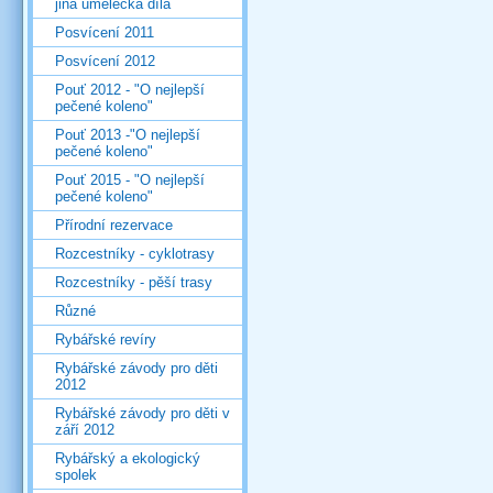
jiná umělecká díla
Posvícení 2011
Posvícení 2012
Pouť 2012 - "O nejlepší
pečené koleno"
Pouť 2013 -"O nejlepší
pečené koleno"
Pouť 2015 - "O nejlepší
pečené koleno"
Přírodní rezervace
Rozcestníky - cyklotrasy
Rozcestníky - pěší trasy
Různé
Rybářské revíry
Rybářské závody pro děti
2012
Rybářské závody pro děti v
září 2012
Rybářský a ekologický
spolek