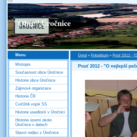
"Obec" Úročnice
Menu
Úvod
»
Fotoalbum
»
Pouť 2012 - "O
Místopis
Pouť 2012 - "O nejlepší pe
Současnost obce Úročnice
Historie obce Úročnice
Zájmové organizace
Historie ČR
Cvičiště vojsk SS
Historie usedlostí v Úročnici
Historie území okolo
Úročnice v datech
Slavní rodáci z Úročnice