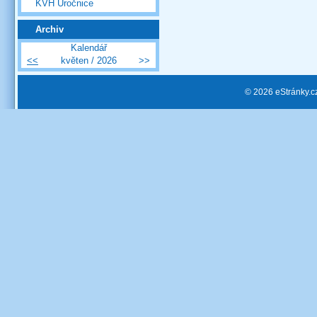
KVH Úročnice
Archiv
Kalendář
<<
květen / 2026
>>
© 2026 eStránky.c