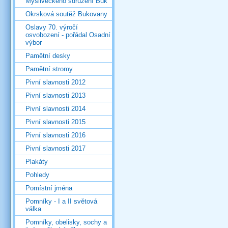
Mysliveckého sdružení Buk
Okrsková soutěž Bukovany
Oslavy 70. výročí
osvobození - pořádal Osadní
výbor
Pamětní desky
Pamětní stromy
Pivní slavnosti 2012
Pivní slavnosti 2013
Pivní slavnosti 2014
Pivní slavnosti 2015
Pivní slavnosti 2016
Pivní slavnosti 2017
Plakáty
Pohledy
Pomístní jména
Pomníky - I a II světová
válka
Pomníky, obelisky, sochy a