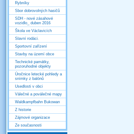
Rybníky
Sbor dobrovolných hasičů
SDH - nové zásahové
vozidlo_ duben 2016
Škola ve Václavicích
Slavní rodáci.
Sportovní zařízení
Stavby na území obce
Technické památky,
pozoruhodné objekty
Úročnice letecké pohledy a
snímky z balónů
Usedlosti v obci
Válečné a poválečné mapy
Waldkampfbahn Bukowan
Z historie
Zájmové organizace
Ze současnosti