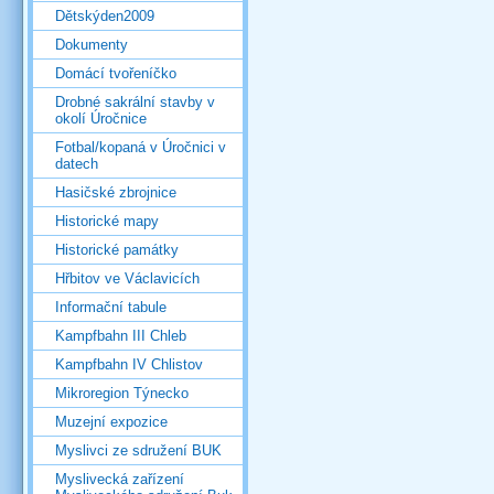
Dětskýden2009
Dokumenty
Domácí tvořeníčko
Drobné sakrální stavby v
okolí Úročnice
Fotbal/kopaná v Úročnici v
datech
Hasičské zbrojnice
Historické mapy
Historické památky
Hřbitov ve Václavicích
Informační tabule
Kampfbahn III Chleb
Kampfbahn IV Chlistov
Mikroregion Týnecko
Muzejní expozice
Myslivci ze sdružení BUK
Myslivecká zařízení