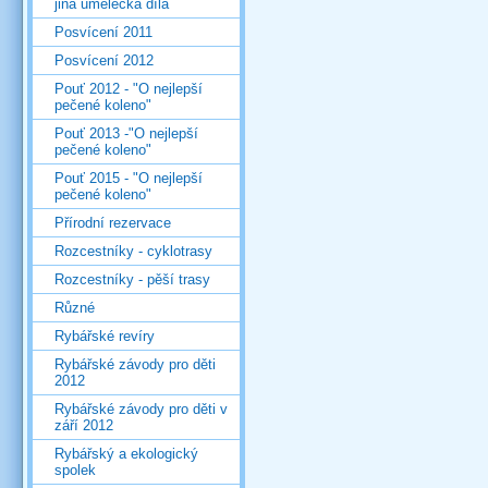
jiná umělecká díla
Posvícení 2011
Posvícení 2012
Pouť 2012 - "O nejlepší
pečené koleno"
Pouť 2013 -"O nejlepší
pečené koleno"
Pouť 2015 - "O nejlepší
pečené koleno"
Přírodní rezervace
Rozcestníky - cyklotrasy
Rozcestníky - pěší trasy
Různé
Rybářské revíry
Rybářské závody pro děti
2012
Rybářské závody pro děti v
září 2012
Rybářský a ekologický
spolek