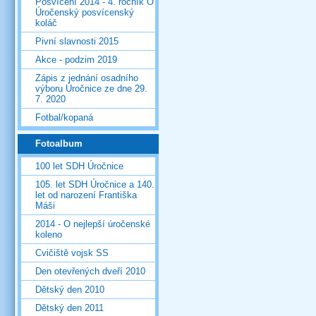
Posvícení 2014 - 4. ročník O
Úročenský posvícenský
koláč
Pivní slavnosti 2015
Akce - podzim 2019
Zápis z jednání osadního
výboru Úročnice ze dne 29.
7. 2020
Fotbal/kopaná
Fotoalbum
100 let SDH Úročnice
105. let SDH Úročnice a 140.
let od narození Františka
Máši
2014 - O nejlepší úročenské
koleno
Cvičiště vojsk SS
Den otevřených dveří 2010
Dětský den 2010
Dětský den 2011