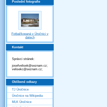
Poslední fotografie
Fotbal/kopaná v Úročnici v
datech
Kontakt
Správci stránek:
josefvelisek@seznam.cz;
velisekc@seznam.cz;
Oblíbené odkazy
TJ Úročnice
Úročnice na Wikipedia
MLK Úročnice