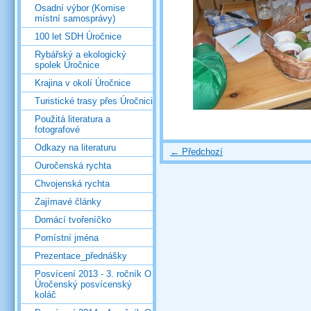
Osadní výbor (Komise
místní samosprávy)
100 let SDH Úročnice
Rybářský a ekologický
spolek Úročnice
Krajina v okolí Úročnice
Turistické trasy přes Úročnici
Použitá literatura a
fotografové
Odkazy na literaturu
← Předchozí
Ouročenská rychta
Chvojenská rychta
Zajímavé články
Domácí tvořeníčko
Pomístní jména
Prezentace_přednášky
Posvícení 2013 - 3. ročník O
Úročenský posvícenský
koláč