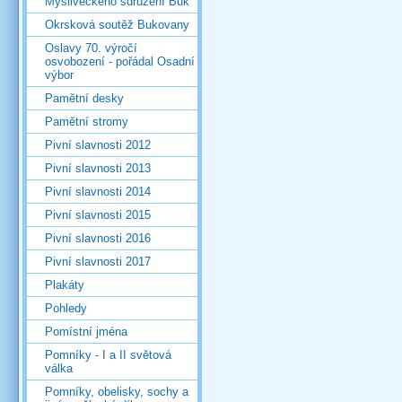
Mysliveckého sdružení Buk
Okrsková soutěž Bukovany
Oslavy 70. výročí
osvobození - pořádal Osadní
výbor
Pamětní desky
Pamětní stromy
Pivní slavnosti 2012
Pivní slavnosti 2013
Pivní slavnosti 2014
Pivní slavnosti 2015
Pivní slavnosti 2016
Pivní slavnosti 2017
Plakáty
Pohledy
Pomístní jména
Pomníky - I a II světová
válka
Pomníky, obelisky, sochy a