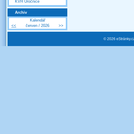
KVH Úročnice
Archiv
Kalendář
<<
červen / 2026
>>
© 2026 eStránky.c