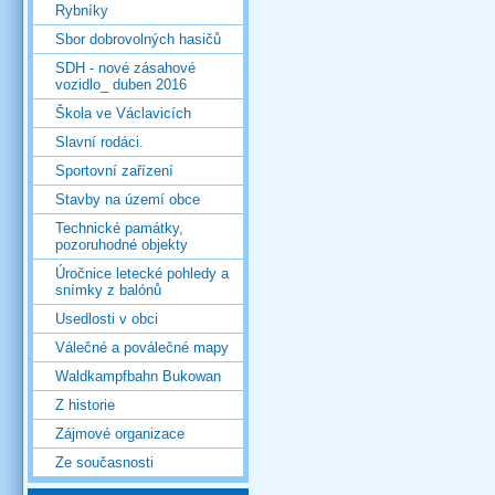
Rybníky
Sbor dobrovolných hasičů
SDH - nové zásahové
vozidlo_ duben 2016
Škola ve Václavicích
Slavní rodáci.
Sportovní zařízení
Stavby na území obce
Technické památky,
pozoruhodné objekty
Úročnice letecké pohledy a
snímky z balónů
Usedlosti v obci
Válečné a poválečné mapy
Waldkampfbahn Bukowan
Z historie
Zájmové organizace
Ze současnosti