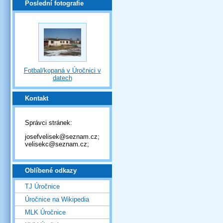
Poslední fotografie
Fotbal/kopaná v Úročnici v
datech
Kontakt
Správci stránek:
josefvelisek@seznam.cz;
velisekc@seznam.cz;
Oblíbené odkazy
TJ Úročnice
Úročnice na Wikipedia
MLK Úročnice