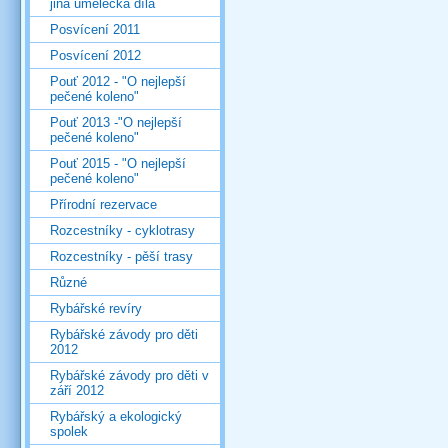
jiná umělecká díla
Posvícení 2011
Posvícení 2012
Pouť 2012 - "O nejlepší
pečené koleno"
Pouť 2013 -"O nejlepší
pečené koleno"
Pouť 2015 - "O nejlepší
pečené koleno"
Přírodní rezervace
Rozcestníky - cyklotrasy
Rozcestníky - pěší trasy
Různé
Rybářské revíry
Rybářské závody pro děti
2012
Rybářské závody pro děti v
září 2012
Rybářský a ekologický
spolek