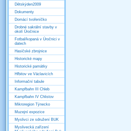
Dětskýden2009
Dokumenty
Domácí tvořeníčko
Drobné sakrální stavby v
okolí Úročnice
Fotbal/kopaná v Úročnici v
datech
Hasičské zbrojnice
Historické mapy
Historické památky
Hřbitov ve Václavicích
Informační tabule
Kampfbahn III Chleb
Kampfbahn IV Chlistov
Mikroregion Týnecko
Muzejní expozice
Myslivci ze sdružení BUK
Myslivecká zařízení