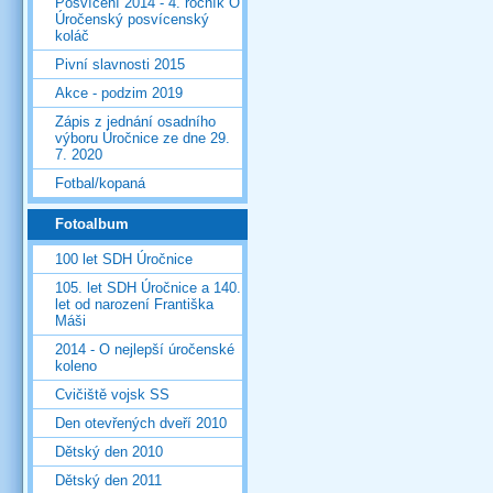
Posvícení 2014 - 4. ročník O
Úročenský posvícenský
koláč
Pivní slavnosti 2015
Akce - podzim 2019
Zápis z jednání osadního
výboru Úročnice ze dne 29.
7. 2020
Fotbal/kopaná
Fotoalbum
100 let SDH Úročnice
105. let SDH Úročnice a 140.
let od narození Františka
Máši
2014 - O nejlepší úročenské
koleno
Cvičiště vojsk SS
Den otevřených dveří 2010
Dětský den 2010
Dětský den 2011