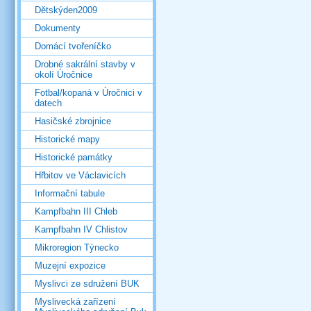
Dětskýden2009
Dokumenty
Domácí tvořeníčko
Drobné sakrální stavby v
okolí Úročnice
Fotbal/kopaná v Úročnici v
datech
Hasičské zbrojnice
Historické mapy
Historické památky
Hřbitov ve Václavicích
Informační tabule
Kampfbahn III Chleb
Kampfbahn IV Chlistov
Mikroregion Týnecko
Muzejní expozice
Myslivci ze sdružení BUK
Myslivecká zařízení