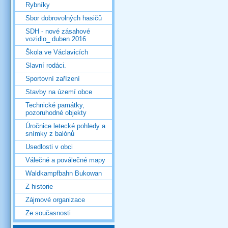
Rybníky
Sbor dobrovolných hasičů
SDH - nové zásahové
vozidlo_ duben 2016
Škola ve Václavicích
Slavní rodáci.
Sportovní zařízení
Stavby na území obce
Technické památky,
pozoruhodné objekty
Úročnice letecké pohledy a
snímky z balónů
Usedlosti v obci
Válečné a poválečné mapy
Waldkampfbahn Bukowan
Z historie
Zájmové organizace
Ze současnosti