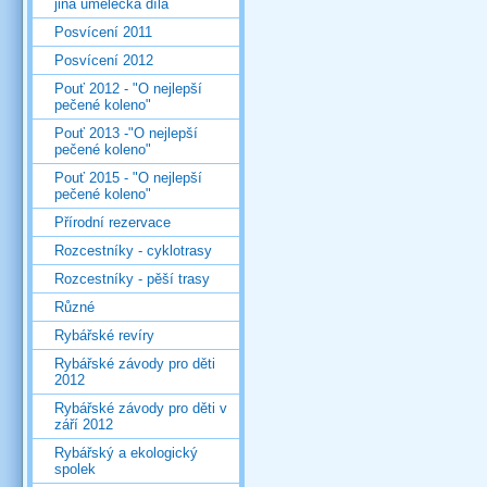
jiná umělecká díla
Posvícení 2011
Posvícení 2012
Pouť 2012 - "O nejlepší
pečené koleno"
Pouť 2013 -"O nejlepší
pečené koleno"
Pouť 2015 - "O nejlepší
pečené koleno"
Přírodní rezervace
Rozcestníky - cyklotrasy
Rozcestníky - pěší trasy
Různé
Rybářské revíry
Rybářské závody pro děti
2012
Rybářské závody pro děti v
září 2012
Rybářský a ekologický
spolek