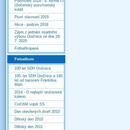
Posvícení 2014 - 4. ročník O
Úročenský posvícenský
koláč
Pivní slavnosti 2015
Akce - podzim 2019
Zápis z jednání osadního
výboru Úročnice ze dne 29.
7. 2020
Fotbal/kopaná
Fotoalbum
100 let SDH Úročnice
105. let SDH Úročnice a 140.
let od narození Františka
Máši
2014 - O nejlepší úročenské
koleno
Cvičiště vojsk SS
Den otevřených dveří 2010
Dětský den 2010
Dětský den 2011