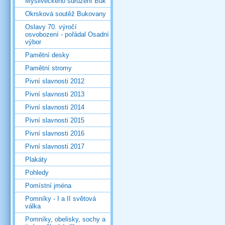
Mysliveckého sdružení Buk
Okrsková soutěž Bukovany
Oslavy 70. výročí
osvobození - pořádal Osadní
výbor
Pamětní desky
Pamětní stromy
Pivní slavnosti 2012
Pivní slavnosti 2013
Pivní slavnosti 2014
Pivní slavnosti 2015
Pivní slavnosti 2016
Pivní slavnosti 2017
Plakáty
Pohledy
Pomístní jména
Pomníky - I a II světová
válka
Pomníky, obelisky, sochy a