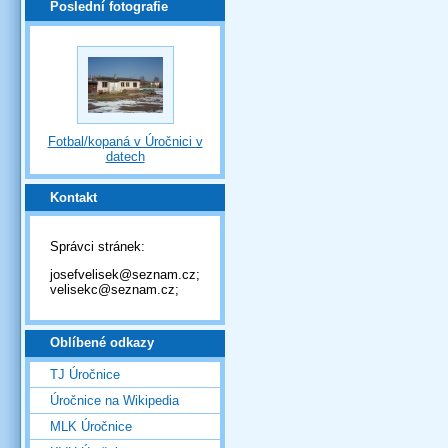
Poslední fotografie
Fotbal/kopaná v Úročnici v
datech
Kontakt
Správci stránek:
josefvelisek@seznam.cz;
velisekc@seznam.cz;
Oblíbené odkazy
TJ Úročnice
Úročnice na Wikipedia
MLK Úročnice