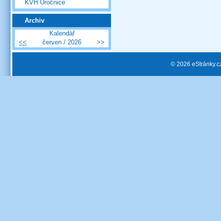
KVH Úročnice
Archiv
Kalendář
<<
červen / 2026
>>
© 2026 eStránky.c