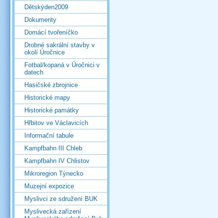
Dětskýden2009
Dokumenty
Domácí tvořeníčko
Drobné sakrální stavby v
okolí Úročnice
Fotbal/kopaná v Úročnici v
datech
Hasičské zbrojnice
Historické mapy
Historické památky
Hřbitov ve Václavicích
Informační tabule
Kampfbahn III Chleb
Kampfbahn IV Chlistov
Mikroregion Týnecko
Muzejní expozice
Myslivci ze sdružení BUK
Myslivecká zařízení