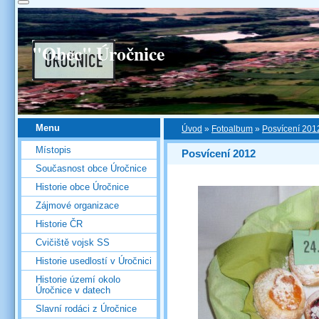
"Obec" Úročnice
Menu
Úvod
»
Fotoalbum
»
Posvícení 201
Místopis
Posvícení 2012
Současnost obce Úročnice
Historie obce Úročnice
Zájmové organizace
Historie ČR
Cvičiště vojsk SS
Historie usedlostí v Úročnici
Historie území okolo
Úročnice v datech
Slavní rodáci z Úročnice