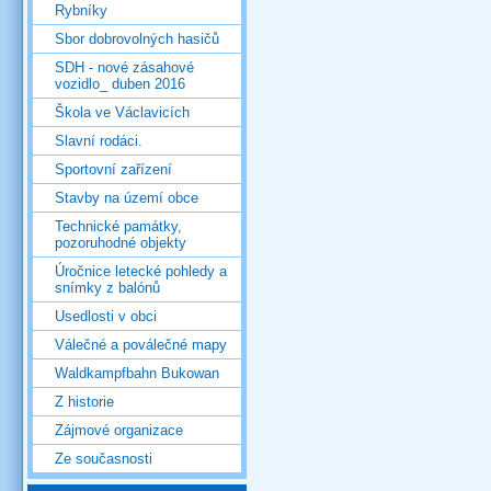
Rybníky
Sbor dobrovolných hasičů
SDH - nové zásahové
vozidlo_ duben 2016
Škola ve Václavicích
Slavní rodáci.
Sportovní zařízení
Stavby na území obce
Technické památky,
pozoruhodné objekty
Úročnice letecké pohledy a
snímky z balónů
Usedlosti v obci
Válečné a poválečné mapy
Waldkampfbahn Bukowan
Z historie
Zájmové organizace
Ze současnosti