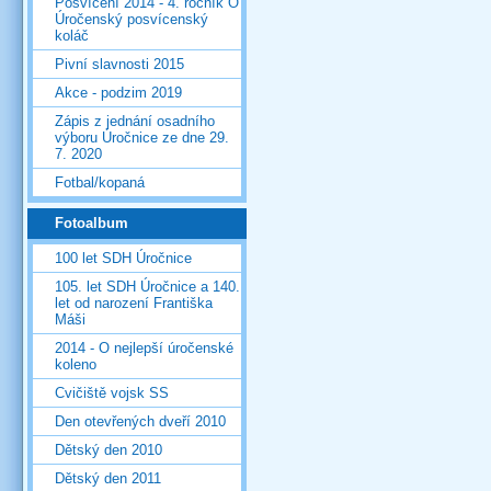
Posvícení 2014 - 4. ročník O
Úročenský posvícenský
koláč
Pivní slavnosti 2015
Akce - podzim 2019
Zápis z jednání osadního
výboru Úročnice ze dne 29.
7. 2020
Fotbal/kopaná
Fotoalbum
100 let SDH Úročnice
105. let SDH Úročnice a 140.
let od narození Františka
Máši
2014 - O nejlepší úročenské
koleno
Cvičiště vojsk SS
Den otevřených dveří 2010
Dětský den 2010
Dětský den 2011