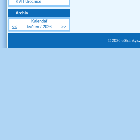
KVH Úročnice
Archiv
Kalendář
<<
květen / 2026
>>
© 2026 eStránky.c