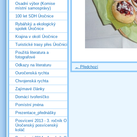
Osadní výbor (Komise
místní samosprávy)
100 let SDH Úročnice
Rybářský a ekologický
spolek Úročnice
Krajina v okolí Úročnice
Turistické trasy přes Úročnici
Použitá literatura a
fotografové
Odkazy na literaturu
← Předchozí
Ouročenská rychta
Chvojenská rychta
Zajímavé články
Domácí tvořeníčko
Pomístní jména
Prezentace_přednášky
Posvícení 2013 - 3. ročník O
Úročenský posvícenský
koláč