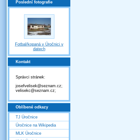
Poslední fotografie
Fotbal/kopaná v Úročnici v
datech
Kontakt
Správci stránek:
josefvelisek@seznam.cz;
velisekc@seznam.cz;
Oblíbené odkazy
TJ Úročnice
Úročnice na Wikipedia
MLK Úročnice