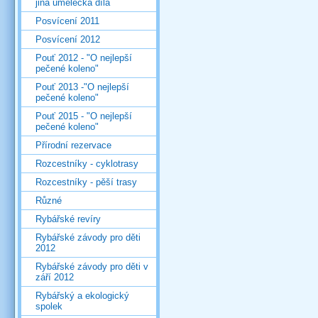
jiná umělecká díla
Posvícení 2011
Posvícení 2012
Pouť 2012 - "O nejlepší
pečené koleno"
Pouť 2013 -"O nejlepší
pečené koleno"
Pouť 2015 - "O nejlepší
pečené koleno"
Přírodní rezervace
Rozcestníky - cyklotrasy
Rozcestníky - pěší trasy
Různé
Rybářské revíry
Rybářské závody pro děti
2012
Rybářské závody pro děti v
září 2012
Rybářský a ekologický
spolek