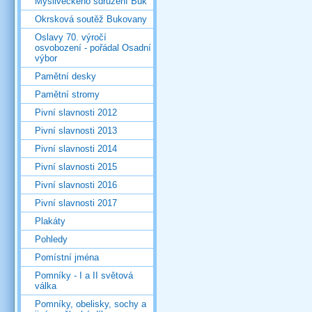
Mysliveckého sdružení Buk
Okrsková soutěž Bukovany
Oslavy 70. výročí
osvobození - pořádal Osadní
výbor
Pamětní desky
Pamětní stromy
Pivní slavnosti 2012
Pivní slavnosti 2013
Pivní slavnosti 2014
Pivní slavnosti 2015
Pivní slavnosti 2016
Pivní slavnosti 2017
Plakáty
Pohledy
Pomístní jména
Pomníky - I a II světová
válka
Pomníky, obelisky, sochy a