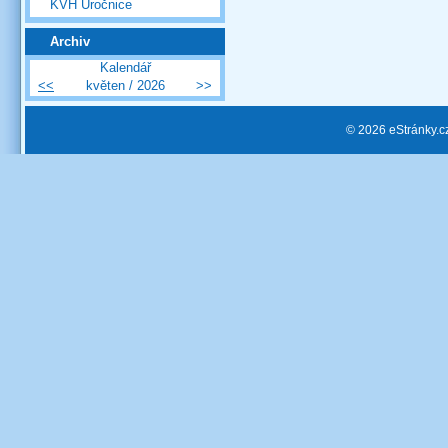
KVH Úročnice
Archiv
Kalendář
<<
květen / 2026
>>
© 2026 eStránky.c