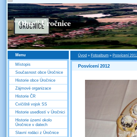
"Obec" Úročnice
Menu
Úvod
»
Fotoalbum
»
Posvícení 201
Místopis
Posvícení 2012
Současnost obce Úročnice
Historie obce Úročnice
Zájmové organizace
Historie ČR
Cvičiště vojsk SS
Historie usedlostí v Úročnici
Historie území okolo
Úročnice v datech
Slavní rodáci z Úročnice