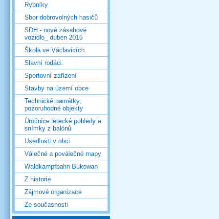
Rybníky
Sbor dobrovolných hasičů
SDH - nové zásahové
vozidlo_ duben 2016
Škola ve Václavicích
Slavní rodáci.
Sportovní zařízení
Stavby na území obce
Technické památky,
pozoruhodné objekty
Úročnice letecké pohledy a
snímky z balónů
Usedlosti v obci
Válečné a poválečné mapy
Waldkampfbahn Bukowan
Z historie
Zájmové organizace
Ze současnosti