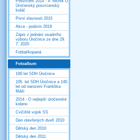
Posvícení 2014 - 4. ročník O
Úročenský posvícenský
koláč
Pivní slavnosti 2015
Akce - podzim 2019
Zápis z jednání osadního
výboru Úročnice ze dne 29.
7. 2020
Fotbal/kopaná
Fotoalbum
100 let SDH Úročnice
105. let SDH Úročnice a 140.
let od narození Františka
Máši
2014 - O nejlepší úročenské
koleno
Cvičiště vojsk SS
Den otevřených dveří 2010
Dětský den 2010
Dětský den 2011