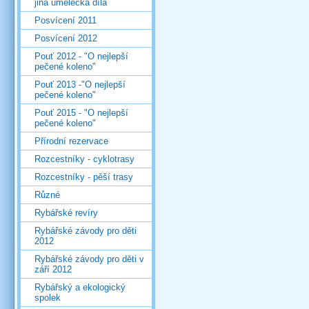
jiná umělecká díla
Posvícení 2011
Posvícení 2012
Pouť 2012 - "O nejlepší
pečené koleno"
Pouť 2013 -"O nejlepší
pečené koleno"
Pouť 2015 - "O nejlepší
pečené koleno"
Přírodní rezervace
Rozcestníky - cyklotrasy
Rozcestníky - pěší trasy
Různé
Rybářské revíry
Rybářské závody pro děti
2012
Rybářské závody pro děti v
září 2012
Rybářský a ekologický
spolek