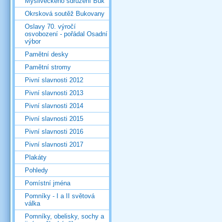
Mysliveckého sdružení Buk
Okrsková soutěž Bukovany
Oslavy 70. výročí
osvobození - pořádal Osadní
výbor
Pamětní desky
Pamětní stromy
Pivní slavnosti 2012
Pivní slavnosti 2013
Pivní slavnosti 2014
Pivní slavnosti 2015
Pivní slavnosti 2016
Pivní slavnosti 2017
Plakáty
Pohledy
Pomístní jména
Pomníky - I a II světová
válka
Pomníky, obelisky, sochy a