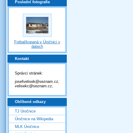
Poslední fotografie
Fotbal/kopaná v Úročnici v
datech
Kontakt
Správci stránek:
josefvelisek@seznam.cz;
velisekc@seznam.cz;
Oblíbené odkazy
TJ Úročnice
Úročnice na Wikipedia
MLK Úročnice