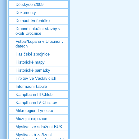
Dětskýden2009
Dokumenty
Domácí tvořeníčko
Drobné sakrální stavby v
okolí Úročnice
Fotbal/kopaná v Úročnici v
datech
Hasičské zbrojnice
Historické mapy
Historické památky
Hřbitov ve Václavicích
Informační tabule
Kampfbahn III Chleb
Kampfbahn IV Chlistov
Mikroregion Týnecko
Muzejní expozice
Myslivci ze sdružení BUK
Myslivecká zařízení