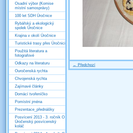
Osadní výbor (Komise
místní samosprávy)
100 let SDH Úročnice
Rybářský a ekologický
spolek Úročnice
Krajina v okolí Úročnice
Turistické trasy přes Úročnici
Použitá literatura a
fotografové
Odkazy na literaturu
← Předchozí
Ouročenská rychta
Chvojenská rychta
Zajímavé články
Domácí tvořeníčko
Pomístní jména
Prezentace_přednášky
Posvícení 2013 - 3. ročník O
Úročenský posvícenský
koláč