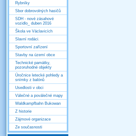
Rybníky
Sbor dobrovolných hasičů
SDH - nové zásahové
vozidlo_ duben 2016
Škola ve Václavicích
Slavní rodáci.
Sportovní zařízení
Stavby na území obce
Technické památky,
pozoruhodné objekty
Úročnice letecké pohledy a
snímky z balónů
Usedlosti v obci
Válečné a poválečné mapy
Waldkampfbahn Bukowan
Z historie
Zájmové organizace
Ze současnosti