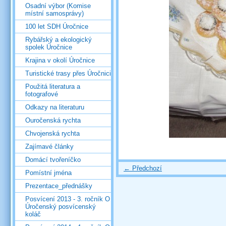
Osadní výbor (Komise
místní samosprávy)
100 let SDH Úročnice
Rybářský a ekologický
spolek Úročnice
Krajina v okolí Úročnice
Turistické trasy přes Úročnici
Použitá literatura a
fotografové
Odkazy na literaturu
Ouročenská rychta
Chvojenská rychta
Zajímavé články
Domácí tvořeníčko
← Předchozí
Pomístní jména
Prezentace_přednášky
Posvícení 2013 - 3. ročník O
Úročenský posvícenský
koláč