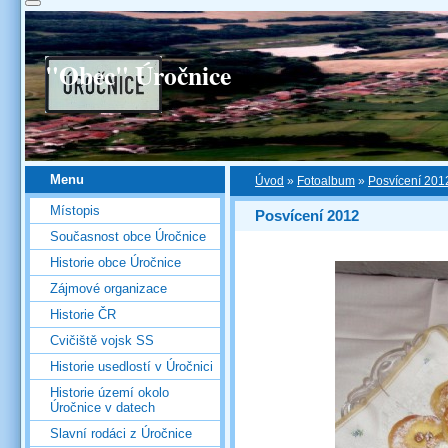
"Obec" Úročnice
Menu
Úvod
»
Fotoalbum
»
Posvícení 201
Místopis
Posvícení 2012
Současnost obce Úročnice
Historie obce Úročnice
Zájmové organizace
Historie ČR
Cvičiště vojsk SS
Historie usedlostí v Úročnici
Historie území okolo
Úročnice v datech
Slavní rodáci z Úročnice