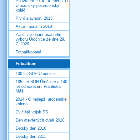
Posvícení 2014 - 4. ročník O
Úročenský posvícenský
koláč
Pivní slavnosti 2015
Akce - podzim 2019
Zápis z jednání osadního
výboru Úročnice ze dne 29.
7. 2020
Fotbal/kopaná
Fotoalbum
100 let SDH Úročnice
105. let SDH Úročnice a 140.
let od narození Františka
Máši
2014 - O nejlepší úročenské
koleno
Cvičiště vojsk SS
Den otevřených dveří 2010
Dětský den 2010
Dětský den 2011