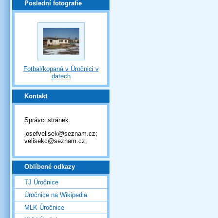
Poslední fotografie
Fotbal/kopaná v Úročnici v
datech
Kontakt
Správci stránek:
josefvelisek@seznam.cz;
velisekc@seznam.cz;
Oblíbené odkazy
TJ Úročnice
Úročnice na Wikipedia
MLK Úročnice