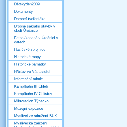
Dětskýden2009
Dokumenty
Domácí tvořeníčko
Drobné sakrální stavby v
okolí Úročnice
Fotbal/kopaná v Úročnici v
datech
Hasičské zbrojnice
Historické mapy
Historické památky
Hřbitov ve Václavicích
Informační tabule
Kampfbahn III Chleb
Kampfbahn IV Chlistov
Mikroregion Týnecko
Muzejní expozice
Myslivci ze sdružení BUK
Myslivecká zařízení