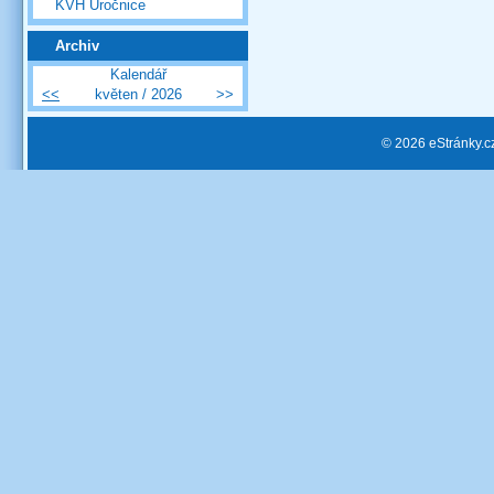
KVH Úročnice
Archiv
Kalendář
<<
květen / 2026
>>
© 2026 eStránky.c