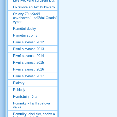
Mysliveckého sdružení Buk
Okrsková soutěž Bukovany
Oslavy 70. výročí
osvobození - pořádal Osadní
výbor
Pamětní desky
Pamětní stromy
Pivní slavnosti 2012
Pivní slavnosti 2013
Pivní slavnosti 2014
Pivní slavnosti 2015
Pivní slavnosti 2016
Pivní slavnosti 2017
Plakáty
Pohledy
Pomístní jména
Pomníky - I a II světová
válka
Pomníky, obelisky, sochy a