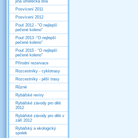
jiná umělecká díla
Posvícení 2011
Posvícení 2012
Pouť 2012 - "O nejlepší
pečené koleno"
Pouť 2013 -"O nejlepší
pečené koleno"
Pouť 2015 - "O nejlepší
pečené koleno"
Přírodní rezervace
Rozcestníky - cyklotrasy
Rozcestníky - pěší trasy
Různé
Rybářské revíry
Rybářské závody pro děti
2012
Rybářské závody pro děti v
září 2012
Rybářský a ekologický
spolek