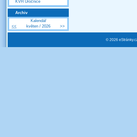
KVH Úročnice
Archiv
Kalendář
<<
květen / 2026
>>
© 2026 eStránky.c