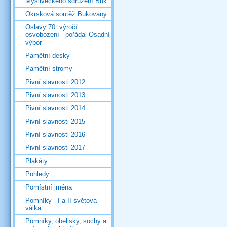
Mysliveckého sdružení Buk
Okrsková soutěž Bukovany
Oslavy 70. výročí
osvobození - pořádal Osadní
výbor
Pamětní desky
Pamětní stromy
Pivní slavnosti 2012
Pivní slavnosti 2013
Pivní slavnosti 2014
Pivní slavnosti 2015
Pivní slavnosti 2016
Pivní slavnosti 2017
Plakáty
Pohledy
Pomístní jména
Pomníky - I a II světová
válka
Pomníky, obelisky, sochy a