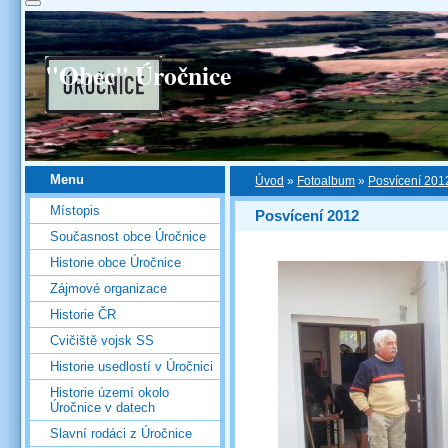
"Obec" Úročnice
Menu
Úvod
»
Fotoalbum
»
Posvícení 201
Místopis
Posvícení 2012
Současnost obce Úročnice
Historie obce Úročnice
Zájmové organizace
Historie ČR
Cvičiště vojsk SS
Historie usedlostí v Úročnici
Historie území okolo
Úročnice v datech
Slavní rodáci z Úročnice