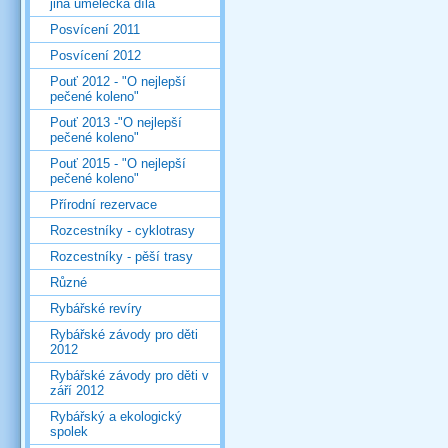
jiná umělecká díla
Posvícení 2011
Posvícení 2012
Pouť 2012 - "O nejlepší
pečené koleno"
Pouť 2013 -"O nejlepší
pečené koleno"
Pouť 2015 - "O nejlepší
pečené koleno"
Přírodní rezervace
Rozcestníky - cyklotrasy
Rozcestníky - pěší trasy
Různé
Rybářské revíry
Rybářské závody pro děti
2012
Rybářské závody pro děti v
září 2012
Rybářský a ekologický
spolek