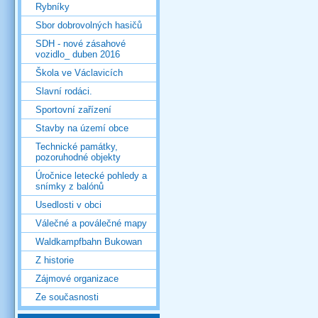
Rybníky
Sbor dobrovolných hasičů
SDH - nové zásahové
vozidlo_ duben 2016
Škola ve Václavicích
Slavní rodáci.
Sportovní zařízení
Stavby na území obce
Technické památky,
pozoruhodné objekty
Úročnice letecké pohledy a
snímky z balónů
Usedlosti v obci
Válečné a poválečné mapy
Waldkampfbahn Bukowan
Z historie
Zájmové organizace
Ze současnosti