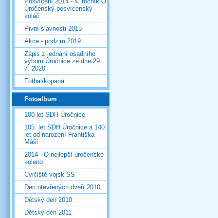
Posvícení 2014 - 4. ročník O
Úročenský posvícenský
koláč
Pivní slavnosti 2015
Akce - podzim 2019
Zápis z jednání osadního
výboru Úročnice ze dne 29.
7. 2020
Fotbal/kopaná
Fotoalbum
100 let SDH Úročnice
105. let SDH Úročnice a 140.
let od narození Františka
Máši
2014 - O nejlepší úročenské
koleno
Cvičiště vojsk SS
Den otevřených dveří 2010
Dětský den 2010
Dětský den 2011