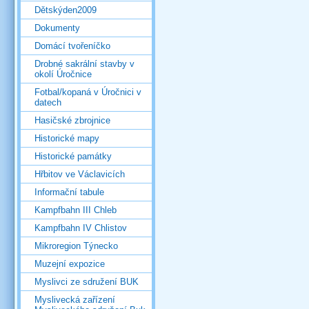
Dětskýden2009
Dokumenty
Domácí tvořeníčko
Drobné sakrální stavby v
okolí Úročnice
Fotbal/kopaná v Úročnici v
datech
Hasičské zbrojnice
Historické mapy
Historické památky
Hřbitov ve Václavicích
Informační tabule
Kampfbahn III Chleb
Kampfbahn IV Chlistov
Mikroregion Týnecko
Muzejní expozice
Myslivci ze sdružení BUK
Myslivecká zařízení