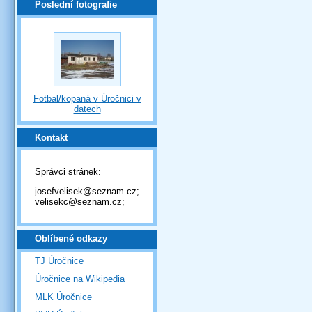
Poslední fotografie
Fotbal/kopaná v Úročnici v
datech
Kontakt
Správci stránek:
josefvelisek@seznam.cz;
velisekc@seznam.cz;
Oblíbené odkazy
TJ Úročnice
Úročnice na Wikipedia
MLK Úročnice