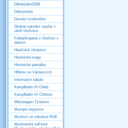
Dětskýden2009
Dokumenty
Domácí tvořeníčko
Drobné sakrální stavby v
okolí Úročnice
Fotbal/kopaná v Úročnici v
datech
Hasičské zbrojnice
Historické mapy
Historické památky
Hřbitov ve Václavicích
Informační tabule
Kampfbahn III Chleb
Kampfbahn IV Chlistov
Mikroregion Týnecko
Muzejní expozice
Myslivci ze sdružení BUK
Myslivecká zařízení