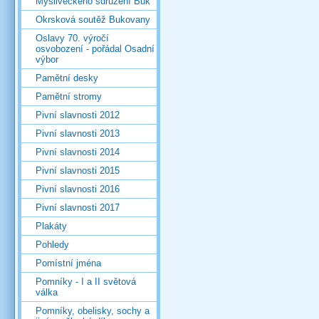
Mysliveckého sdružení Buk
Okrsková soutěž Bukovany
Oslavy 70. výročí
osvobození - pořádal Osadní
výbor
Pamětní desky
Pamětní stromy
Pivní slavnosti 2012
Pivní slavnosti 2013
Pivní slavnosti 2014
Pivní slavnosti 2015
Pivní slavnosti 2016
Pivní slavnosti 2017
Plakáty
Pohledy
Pomístní jména
Pomníky - I a II světová
válka
Pomníky, obelisky, sochy a