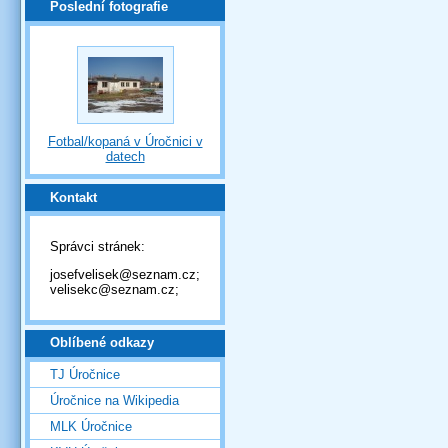
Poslední fotografie
Fotbal/kopaná v Úročnici v
datech
Kontakt
Správci stránek:
josefvelisek@seznam.cz;
velisekc@seznam.cz;
Oblíbené odkazy
TJ Úročnice
Úročnice na Wikipedia
MLK Úročnice