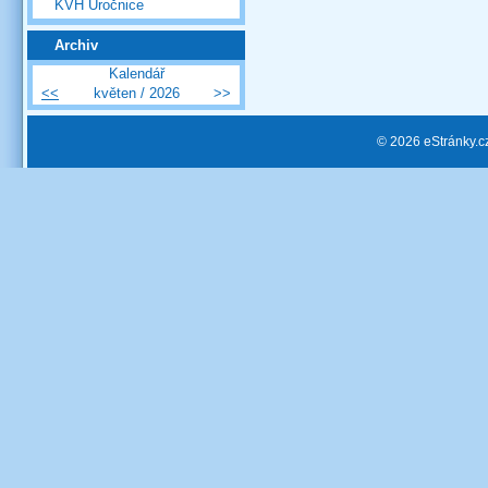
KVH Úročnice
Archiv
Kalendář
<<
květen / 2026
>>
© 2026 eStránky.c