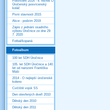
Posvícení 2014 - 4. ročník O
Úročenský posvícenský
koláč
Pivní slavnosti 2015
Akce - podzim 2019
Zápis z jednání osadního
výboru Úročnice ze dne 29.
7. 2020
Fotbal/kopaná
Fotoalbum
100 let SDH Úročnice
105. let SDH Úročnice a 140.
let od narození Františka
Máši
2014 - O nejlepší úročenské
koleno
Cvičiště vojsk SS
Den otevřených dveří 2010
Dětský den 2010
Dětský den 2011