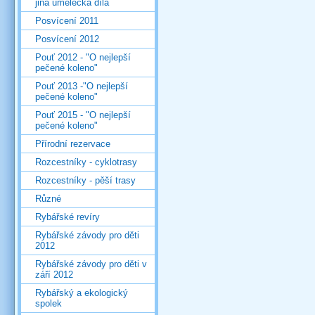
jiná umělecká díla
Posvícení 2011
Posvícení 2012
Pouť 2012 - "O nejlepší
pečené koleno"
Pouť 2013 -"O nejlepší
pečené koleno"
Pouť 2015 - "O nejlepší
pečené koleno"
Přírodní rezervace
Rozcestníky - cyklotrasy
Rozcestníky - pěší trasy
Různé
Rybářské revíry
Rybářské závody pro děti
2012
Rybářské závody pro děti v
září 2012
Rybářský a ekologický
spolek