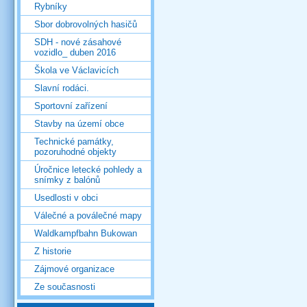
Rybníky
Sbor dobrovolných hasičů
SDH - nové zásahové
vozidlo_ duben 2016
Škola ve Václavicích
Slavní rodáci.
Sportovní zařízení
Stavby na území obce
Technické památky,
pozoruhodné objekty
Úročnice letecké pohledy a
snímky z balónů
Usedlosti v obci
Válečné a poválečné mapy
Waldkampfbahn Bukowan
Z historie
Zájmové organizace
Ze současnosti