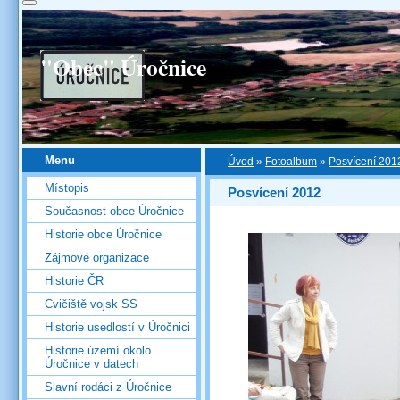
"Obec" Úročnice
Menu
Úvod
»
Fotoalbum
»
Posvícení 201
Místopis
Posvícení 2012
Současnost obce Úročnice
Historie obce Úročnice
Zájmové organizace
Historie ČR
Cvičiště vojsk SS
Historie usedlostí v Úročnici
Historie území okolo
Úročnice v datech
Slavní rodáci z Úročnice