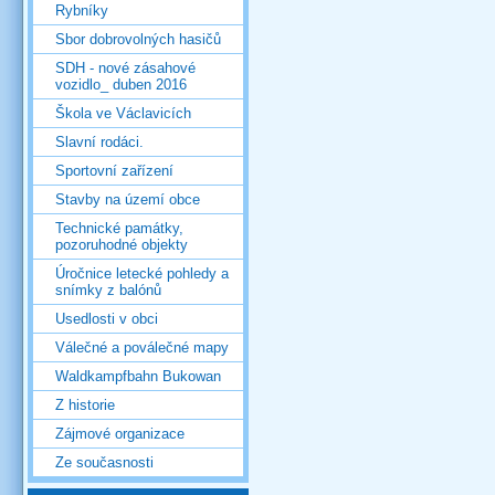
Rybníky
Sbor dobrovolných hasičů
SDH - nové zásahové
vozidlo_ duben 2016
Škola ve Václavicích
Slavní rodáci.
Sportovní zařízení
Stavby na území obce
Technické památky,
pozoruhodné objekty
Úročnice letecké pohledy a
snímky z balónů
Usedlosti v obci
Válečné a poválečné mapy
Waldkampfbahn Bukowan
Z historie
Zájmové organizace
Ze současnosti