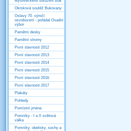
Mysliveckého sdružení Buk
Okrsková soutěž Bukovany
Oslavy 70. výročí
osvobození - pořádal Osadní
výbor
Pamětní desky
Pamětní stromy
Pivní slavnosti 2012
Pivní slavnosti 2013
Pivní slavnosti 2014
Pivní slavnosti 2015
Pivní slavnosti 2016
Pivní slavnosti 2017
Plakáty
Pohledy
Pomístní jména
Pomníky - I a II světová
válka
Pomníky, obelisky, sochy a