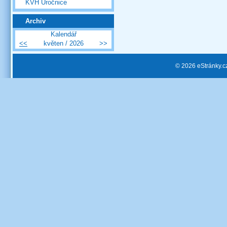
KVH Úročnice
Archiv
Kalendář
<<
květen / 2026
>>
© 2026 eStránky.c