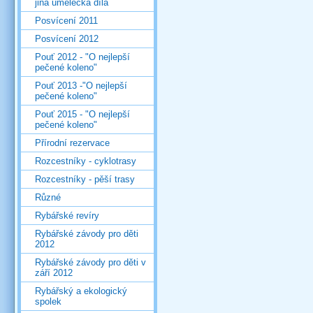
jiná umělecká díla
Posvícení 2011
Posvícení 2012
Pouť 2012 - "O nejlepší
pečené koleno"
Pouť 2013 -"O nejlepší
pečené koleno"
Pouť 2015 - "O nejlepší
pečené koleno"
Přírodní rezervace
Rozcestníky - cyklotrasy
Rozcestníky - pěší trasy
Různé
Rybářské revíry
Rybářské závody pro děti
2012
Rybářské závody pro děti v
září 2012
Rybářský a ekologický
spolek