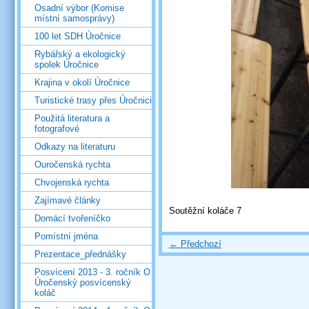
Osadní výbor (Komise
místní samosprávy)
100 let SDH Úročnice
Rybářský a ekologický
spolek Úročnice
Krajina v okolí Úročnice
Turistické trasy přes Úročnici
Použitá literatura a
fotografové
Odkazy na literaturu
Ouročenská rychta
Chvojenská rychta
Zajímavé články
Soutěžní koláče 7
Domácí tvořeníčko
Pomístní jména
← Předchozí
Prezentace_přednášky
Posvícení 2013 - 3. ročník O
Úročenský posvícenský
koláč