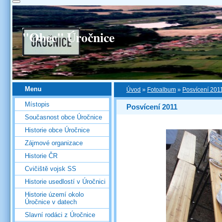
"Obec" Úročnice
Menu
Úvod
»
Fotoalbum
»
Posvícení 201
Místopis
Posvícení 2011
Současnost obce Úročnice
Historie obce Úročnice
Zájmové organizace
Historie ČR
Cvičiště vojsk SS
Historie usedlostí v Úročnici
Historie území okolo
Úročnice v datech
Slavní rodáci z Úročnice