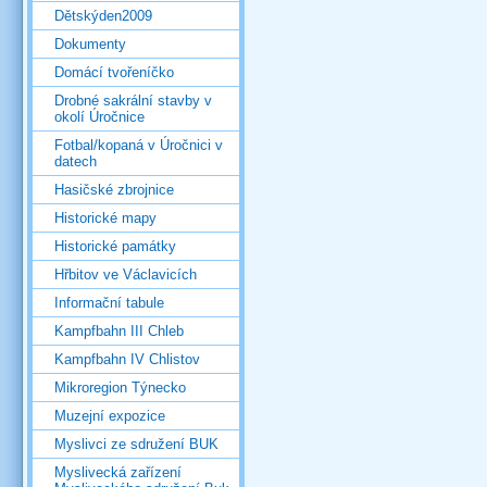
Dětskýden2009
Dokumenty
Domácí tvořeníčko
Drobné sakrální stavby v
okolí Úročnice
Fotbal/kopaná v Úročnici v
datech
Hasičské zbrojnice
Historické mapy
Historické památky
Hřbitov ve Václavicích
Informační tabule
Kampfbahn III Chleb
Kampfbahn IV Chlistov
Mikroregion Týnecko
Muzejní expozice
Myslivci ze sdružení BUK
Myslivecká zařízení