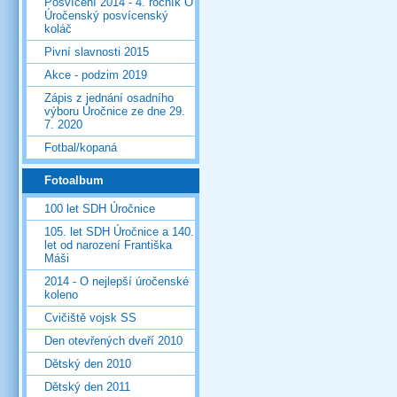
Posvícení 2014 - 4. ročník O
Úročenský posvícenský
koláč
Pivní slavnosti 2015
Akce - podzim 2019
Zápis z jednání osadního
výboru Úročnice ze dne 29.
7. 2020
Fotbal/kopaná
Fotoalbum
100 let SDH Úročnice
105. let SDH Úročnice a 140.
let od narození Františka
Máši
2014 - O nejlepší úročenské
koleno
Cvičiště vojsk SS
Den otevřených dveří 2010
Dětský den 2010
Dětský den 2011