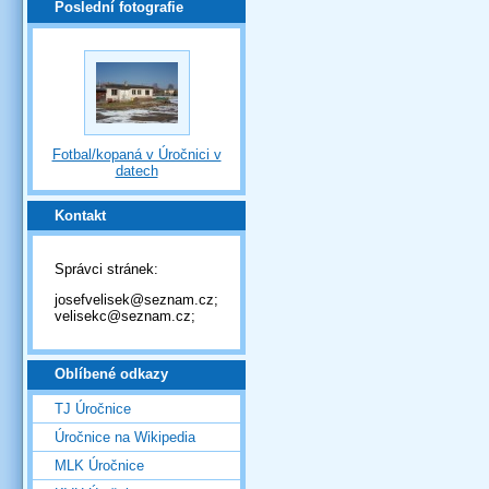
Poslední fotografie
Fotbal/kopaná v Úročnici v
datech
Kontakt
Správci stránek:
josefvelisek@seznam.cz;
velisekc@seznam.cz;
Oblíbené odkazy
TJ Úročnice
Úročnice na Wikipedia
MLK Úročnice