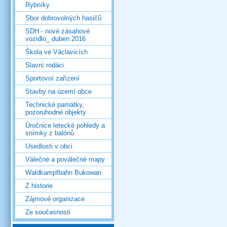
Rybníky
Sbor dobrovolných hasičů
SDH - nové zásahové
vozidlo_ duben 2016
Škola ve Václavicích
Slavní rodáci.
Sportovní zařízení
Stavby na území obce
Technické památky,
pozoruhodné objekty
Úročnice letecké pohledy a
snímky z balónů
Usedlosti v obci
Válečné a poválečné mapy
Waldkampfbahn Bukowan
Z historie
Zájmové organizace
Ze současnosti