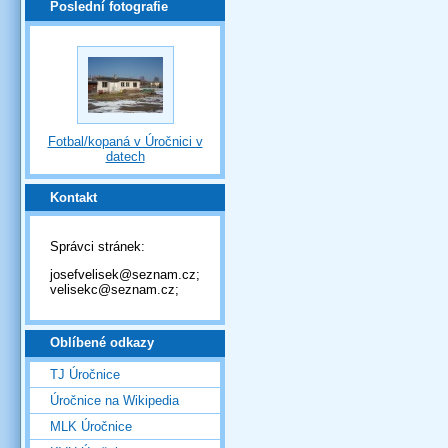
Poslední fotografie
Fotbal/kopaná v Úročnici v
datech
Kontakt
Správci stránek:
josefvelisek@seznam.cz;
velisekc@seznam.cz;
Oblíbené odkazy
TJ Úročnice
Úročnice na Wikipedia
MLK Úročnice