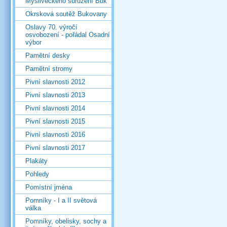
Mysliveckého sdružení Buk
Okrsková soutěž Bukovany
Oslavy 70. výročí
osvobození - pořádal Osadní
výbor
Pamětní desky
Pamětní stromy
Pivní slavnosti 2012
Pivní slavnosti 2013
Pivní slavnosti 2014
Pivní slavnosti 2015
Pivní slavnosti 2016
Pivní slavnosti 2017
Plakáty
Pohledy
Pomístní jména
Pomníky - I a II světová
válka
Pomníky, obelisky, sochy a