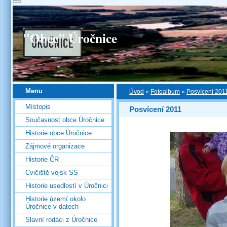
"Obec" Úročnice
Menu
Úvod
»
Fotoalbum
»
Posvícení 201
Místopis
Posvícení 2011
Současnost obce Úročnice
Historie obce Úročnice
Zájmové organizace
Historie ČR
Cvičiště vojsk SS
Historie usedlostí v Úročnici
Historie území okolo
Úročnice v datech
Slavní rodáci z Úročnice