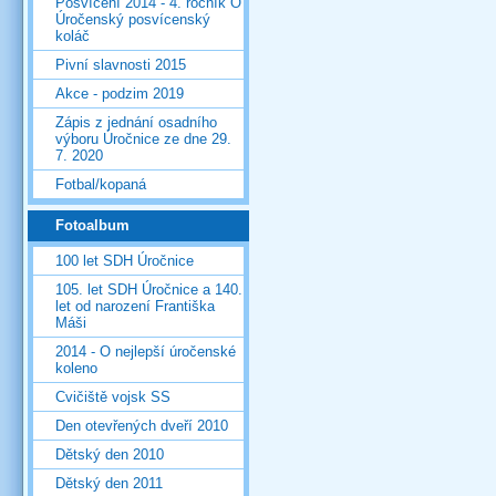
Posvícení 2014 - 4. ročník O
Úročenský posvícenský
koláč
Pivní slavnosti 2015
Akce - podzim 2019
Zápis z jednání osadního
výboru Úročnice ze dne 29.
7. 2020
Fotbal/kopaná
Fotoalbum
100 let SDH Úročnice
105. let SDH Úročnice a 140.
let od narození Františka
Máši
2014 - O nejlepší úročenské
koleno
Cvičiště vojsk SS
Den otevřených dveří 2010
Dětský den 2010
Dětský den 2011