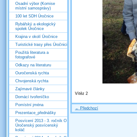
Osadní výbor (Komise
místní samosprávy)
100 let SDH Úročnice
Rybářský a ekologický
spolek Úročnice
Krajina v okolí Úročnice
Turistické trasy přes Úročnici
Použitá literatura a
fotografové
Odkazy na literaturu
Ouročenská rychta
Chvojenská rychta
Zajímavé články
Vítěz 2
Domácí tvořeníčko
Pomístní jména
← Předchozí
Prezentace_přednášky
Posvícení 2013 - 3. ročník O
Úročenský posvícenský
koláč