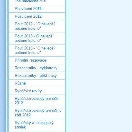
jiná umělecká díla
Posvícení 2011
Posvícení 2012
Pouť 2012 - "O nejlepší
pečené koleno"
Pouť 2013 -"O nejlepší
pečené koleno"
Pouť 2015 - "O nejlepší
pečené koleno"
Přírodní rezervace
Rozcestníky - cyklotrasy
Rozcestníky - pěší trasy
Různé
Rybářské revíry
Rybářské závody pro děti
2012
Rybářské závody pro děti v
září 2012
Rybářský a ekologický
spolek