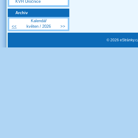
KVH Úročnice
Archiv
Kalendář
<<
květen / 2026
>>
© 2026 eStránky.c