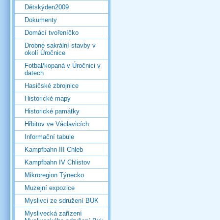
Dětskýden2009
Dokumenty
Domácí tvořeníčko
Drobné sakrální stavby v
okolí Úročnice
Fotbal/kopaná v Úročnici v
datech
Hasičské zbrojnice
Historické mapy
Historické památky
Hřbitov ve Václavicích
Informační tabule
Kampfbahn III Chleb
Kampfbahn IV Chlistov
Mikroregion Týnecko
Muzejní expozice
Myslivci ze sdružení BUK
Myslivecká zařízení