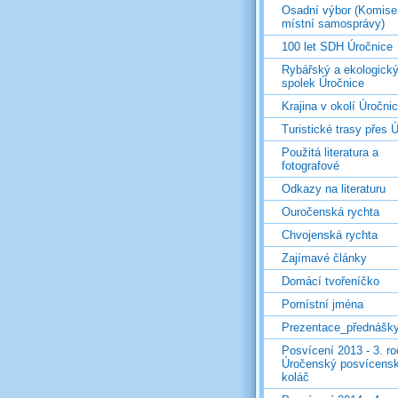
Osadní výbor (Komise
místní samosprávy)
100 let SDH Úročnice
Rybářský a ekologick
spolek Úročnice
Krajina v okolí Úročni
Turistické trasy přes Ú
Použitá literatura a
fotografové
Odkazy na literaturu
Ouročenská rychta
Chvojenská rychta
Zajímavé články
Domácí tvořeníčko
Pomístní jména
Prezentace_přednášk
Posvícení 2013 - 3. r
Úročenský posvícens
koláč