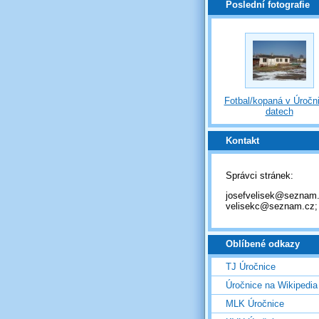
Poslední fotografie
Fotbal/kopaná v Úročni
datech
Kontakt
Správci stránek:
josefvelisek@seznam.
velisekc@seznam.cz;
Oblíbené odkazy
TJ Úročnice
Úročnice na Wikipedia
MLK Úročnice