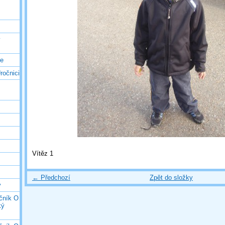
ý
ce
ročnici
Vítěz 1
← Předchozí
Zpět do složky
y
očník O
ký