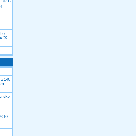
očník O
ký
ího
e 29.
 a 140.
ška
čenské
 2010