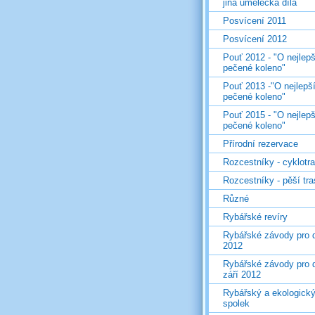
jiná umělecká díla
Posvícení 2011
Posvícení 2012
Pouť 2012 - "O nejlepš
pečené koleno"
Pouť 2013 -"O nejlepš
pečené koleno"
Pouť 2015 - "O nejlepš
pečené koleno"
Přírodní rezervace
Rozcestníky - cyklotr
Rozcestníky - pěší tr
Různé
Rybářské revíry
Rybářské závody pro d
2012
Rybářské závody pro d
září 2012
Rybářský a ekologick
spolek