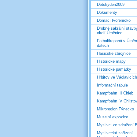
Dětskýden2009
Dokumenty
Domácí tvořeníčko
Drobné sakrální stavb
okolí Úročnice
Fotbal/kopaná v Úročn
datech
Hasičské zbrojnice
Historické mapy
Historické památky
Hřbitov ve Václavicích
Informační tabule
Kampfbahn III Chleb
Kampfbahn IV Chlisto
Mikroregion Týnecko
Muzejní expozice
Myslivci ze sdružení
Myslivecká zařízení