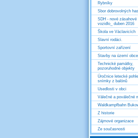
Rybníky
Sbor dobrovolných ha
SDH - nové zásahové
vozidlo_ duben 2016
Škola ve Václavicích
Slavní rodáci.
Sportovní zařízení
Stavby na území obce
Technické památky,
pozoruhodné objekty
Úročnice letecké pohl
snímky z balónů
Usedlosti v obci
Válečné a poválečné 
Waldkampfbahn Buko
Z historie
Zájmové organizace
Ze současnosti