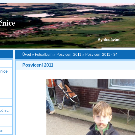
čnice
Vyhledávání
Úvod
»
Fotoalbum
»
Posvícení 2011
»
Posvícení 2011 - 34
Posvícení 2011
nice
očnici
ce