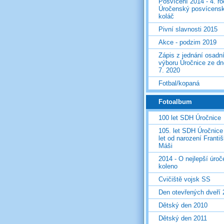
Posvícení 2014 - 4. r
Úročenský posvícens
koláč
Pivní slavnosti 2015
Akce - podzim 2019
Zápis z jednání osadn
výboru Úročnice ze dn
7. 2020
Fotbal/kopaná
Fotoalbum
100 let SDH Úročnice
105. let SDH Úročnice
let od narození Franti
Máši
2014 - O nejlepší úro
koleno
Cvičiště vojsk SS
Den otevřených dveří
Dětský den 2010
Dětský den 2011