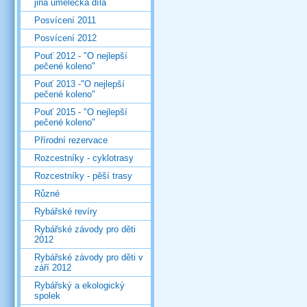
jiná umělecká díla
Posvícení 2011
Posvícení 2012
Pouť 2012 - "O nejlepší
pečené koleno"
Pouť 2013 -"O nejlepší
pečené koleno"
Pouť 2015 - "O nejlepší
pečené koleno"
Přírodní rezervace
Rozcestníky - cyklotrasy
Rozcestníky - pěší trasy
Různé
Rybářské revíry
Rybářské závody pro děti
2012
Rybářské závody pro děti v
září 2012
Rybářský a ekologický
spolek