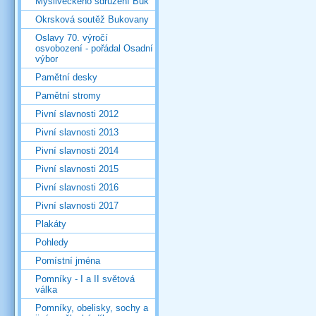
Mysliveckého sdružení Buk
Okrsková soutěž Bukovany
Oslavy 70. výročí
osvobození - pořádal Osadní
výbor
Pamětní desky
Pamětní stromy
Pivní slavnosti 2012
Pivní slavnosti 2013
Pivní slavnosti 2014
Pivní slavnosti 2015
Pivní slavnosti 2016
Pivní slavnosti 2017
Plakáty
Pohledy
Pomístní jména
Pomníky - I a II světová
válka
Pomníky, obelisky, sochy a