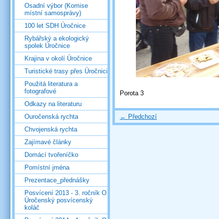
Osadní výbor (Komise
místní samosprávy)
100 let SDH Úročnice
Rybářský a ekologický
spolek Úročnice
Krajina v okolí Úročnice
Turistické trasy přes Úročnici
Použitá literatura a
fotografové
Porota 3
Odkazy na literaturu
← Předchozí
Ouročenská rychta
Chvojenská rychta
Zajímavé články
Domácí tvořeníčko
Pomístní jména
Prezentace_přednášky
Posvícení 2013 - 3. ročník O
Úročenský posvícenský
koláč