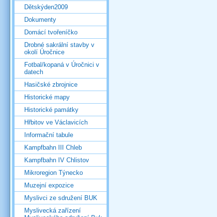
Dětskýden2009
Dokumenty
Domácí tvořeníčko
Drobné sakrální stavby v
okolí Úročnice
Fotbal/kopaná v Úročnici v
datech
Hasičské zbrojnice
Historické mapy
Historické památky
Hřbitov ve Václavicích
Informační tabule
Kampfbahn III Chleb
Kampfbahn IV Chlistov
Mikroregion Týnecko
Muzejní expozice
Myslivci ze sdružení BUK
Myslivecká zařízení