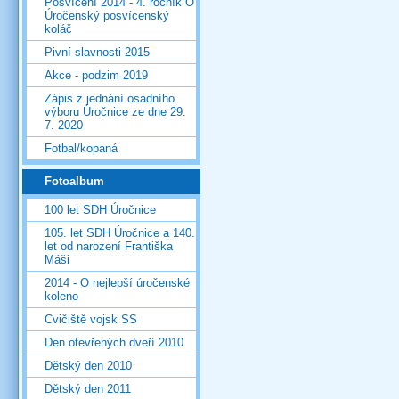
Posvícení 2014 - 4. ročník O
Úročenský posvícenský
koláč
Pivní slavnosti 2015
Akce - podzim 2019
Zápis z jednání osadního
výboru Úročnice ze dne 29.
7. 2020
Fotbal/kopaná
Fotoalbum
100 let SDH Úročnice
105. let SDH Úročnice a 140.
let od narození Františka
Máši
2014 - O nejlepší úročenské
koleno
Cvičiště vojsk SS
Den otevřených dveří 2010
Dětský den 2010
Dětský den 2011