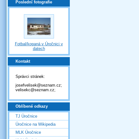
Poslední fotografie
Fotbal/kopaná v Úročnici v
datech
Kontakt
Správci stránek:
josefvelisek@seznam.cz;
velisekc@seznam.cz;
Oblíbené odkazy
TJ Úročnice
Úročnice na Wikipedia
MLK Úročnice