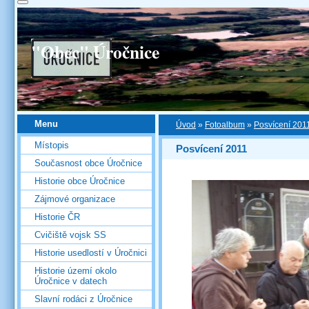
"Obec" Úročnice
Menu
Úvod
»
Fotoalbum
»
Posvícení 201
Místopis
Posvícení 2011
Současnost obce Úročnice
Historie obce Úročnice
Zájmové organizace
Historie ČR
Cvičiště vojsk SS
Historie usedlostí v Úročnici
Historie území okolo
Úročnice v datech
Slavní rodáci z Úročnice