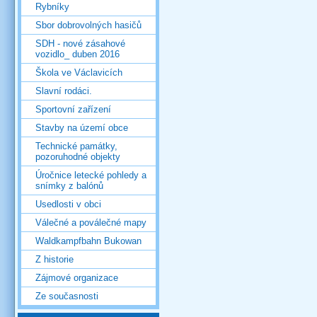
Rybníky
Sbor dobrovolných hasičů
SDH - nové zásahové
vozidlo_ duben 2016
Škola ve Václavicích
Slavní rodáci.
Sportovní zařízení
Stavby na území obce
Technické památky,
pozoruhodné objekty
Úročnice letecké pohledy a
snímky z balónů
Usedlosti v obci
Válečné a poválečné mapy
Waldkampfbahn Bukowan
Z historie
Zájmové organizace
Ze současnosti