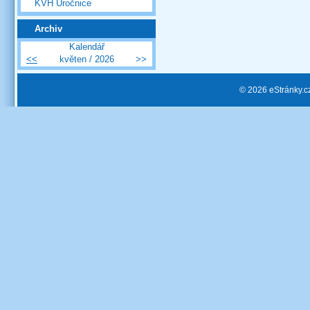
KVH Úročnice
Archiv
Kalendář
<<
květen / 2026
>>
© 2026 eStránky.c