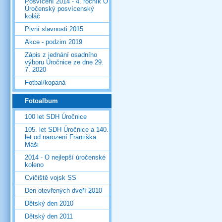
Posvícení 2014 - 4. ročník O
Úročenský posvícenský
koláč
Pivní slavnosti 2015
Akce - podzim 2019
Zápis z jednání osadního
výboru Úročnice ze dne 29.
7. 2020
Fotbal/kopaná
Fotoalbum
100 let SDH Úročnice
105. let SDH Úročnice a 140.
let od narození Františka
Máši
2014 - O nejlepší úročenské
koleno
Cvičiště vojsk SS
Den otevřených dveří 2010
Dětský den 2010
Dětský den 2011