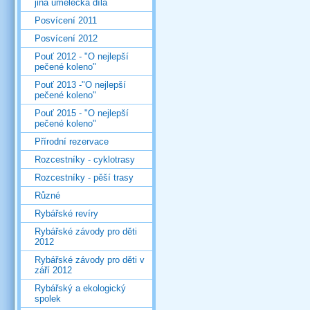
jiná umělecká díla
Posvícení 2011
Posvícení 2012
Pouť 2012 - "O nejlepší
pečené koleno"
Pouť 2013 -"O nejlepší
pečené koleno"
Pouť 2015 - "O nejlepší
pečené koleno"
Přírodní rezervace
Rozcestníky - cyklotrasy
Rozcestníky - pěší trasy
Různé
Rybářské revíry
Rybářské závody pro děti
2012
Rybářské závody pro děti v
září 2012
Rybářský a ekologický
spolek