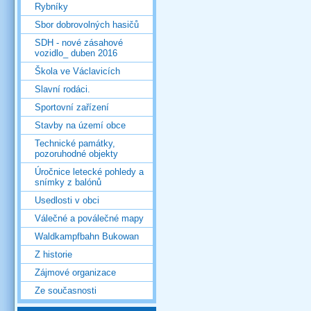
Rybníky
Sbor dobrovolných hasičů
SDH - nové zásahové
vozidlo_ duben 2016
Škola ve Václavicích
Slavní rodáci.
Sportovní zařízení
Stavby na území obce
Technické památky,
pozoruhodné objekty
Úročnice letecké pohledy a
snímky z balónů
Usedlosti v obci
Válečné a poválečné mapy
Waldkampfbahn Bukowan
Z historie
Zájmové organizace
Ze současnosti