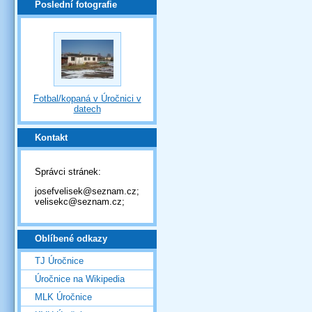
Poslední fotografie
Fotbal/kopaná v Úročnici v
datech
Kontakt
Správci stránek:
josefvelisek@seznam.cz;
velisekc@seznam.cz;
Oblíbené odkazy
TJ Úročnice
Úročnice na Wikipedia
MLK Úročnice