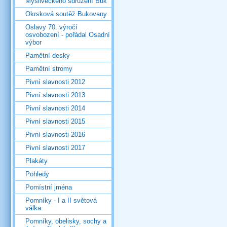
Mysliveckého sdružení Buk
Okrsková soutěž Bukovany
Oslavy 70. výročí
osvobození - pořádal Osadní
výbor
Pamětní desky
Pamětní stromy
Pivní slavnosti 2012
Pivní slavnosti 2013
Pivní slavnosti 2014
Pivní slavnosti 2015
Pivní slavnosti 2016
Pivní slavnosti 2017
Plakáty
Pohledy
Pomístní jména
Pomníky - I a II světová
válka
Pomníky, obelisky, sochy a