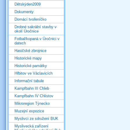
Dětskýden2009
Dokumenty
Domácí tvořeníčko
Drobné sakrální stavby v
okolí Úročnice
Fotbal/kopaná v Úročnici v
datech
Hasičské zbrojnice
Historické mapy
Historické památky
Hřbitov ve Václavicích
Informační tabule
Kampfbahn III Chleb
Kampfbahn IV Chlistov
Mikroregion Týnecko
Muzejní expozice
Myslivci ze sdružení BUK
Myslivecká zařízení