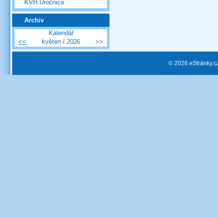
KVH Úročnice
Archiv
Kalendář
<<
květen / 2026
>>
© 2026 eStránky.c