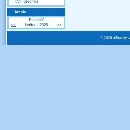
KVH Úročnice
Archiv
Kalendář
<<
květen / 2026
>>
© 2026 eStránky.c