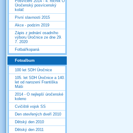
Posvícení 2014 - 4. ročník O
Úročenský posvícenský
koláč
Pivní slavnosti 2015
Akce - podzim 2019
Zápis z jednání osadního
výboru Úročnice ze dne 29.
7. 2020
Fotbal/kopaná
Fotoalbum
100 let SDH Úročnice
105. let SDH Úročnice a 140.
let od narození Františka
Máši
2014 - O nejlepší úročenské
koleno
Cvičiště vojsk SS
Den otevřených dveří 2010
Dětský den 2010
Dětský den 2011