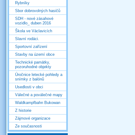
Rybníky
Sbor dobrovolných hasičů
SDH - nové zásahové
vozidlo_ duben 2016
Škola ve Václavicích
Slavní rodáci.
Sportovní zařízení
Stavby na území obce
Technické památky,
pozoruhodné objekty
Úročnice letecké pohledy a
snímky z balónů
Usedlosti v obci
Válečné a poválečné mapy
Waldkampfbahn Bukowan
Z historie
Zájmové organizace
Ze současnosti