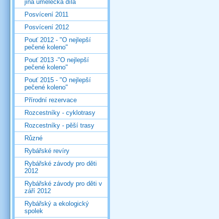
jiná umělecká díla
Posvícení 2011
Posvícení 2012
Pouť 2012 - "O nejlepší
pečené koleno"
Pouť 2013 -"O nejlepší
pečené koleno"
Pouť 2015 - "O nejlepší
pečené koleno"
Přírodní rezervace
Rozcestníky - cyklotrasy
Rozcestníky - pěší trasy
Různé
Rybářské revíry
Rybářské závody pro děti
2012
Rybářské závody pro děti v
září 2012
Rybářský a ekologický
spolek