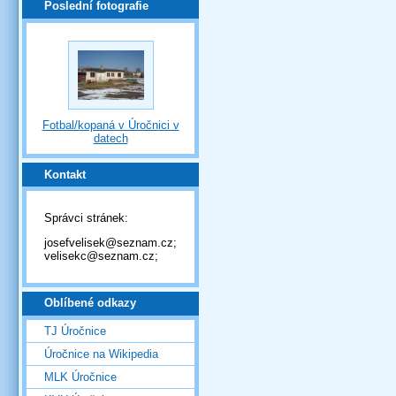
Poslední fotografie
Fotbal/kopaná v Úročnici v
datech
Kontakt
Správci stránek:
josefvelisek@seznam.cz;
velisekc@seznam.cz;
Oblíbené odkazy
TJ Úročnice
Úročnice na Wikipedia
MLK Úročnice