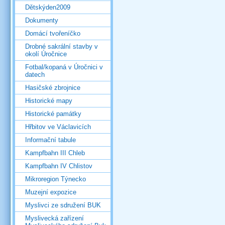
Dětskýden2009
Dokumenty
Domácí tvořeníčko
Drobné sakrální stavby v
okolí Úročnice
Fotbal/kopaná v Úročnici v
datech
Hasičské zbrojnice
Historické mapy
Historické památky
Hřbitov ve Václavicích
Informační tabule
Kampfbahn III Chleb
Kampfbahn IV Chlistov
Mikroregion Týnecko
Muzejní expozice
Myslivci ze sdružení BUK
Myslivecká zařízení