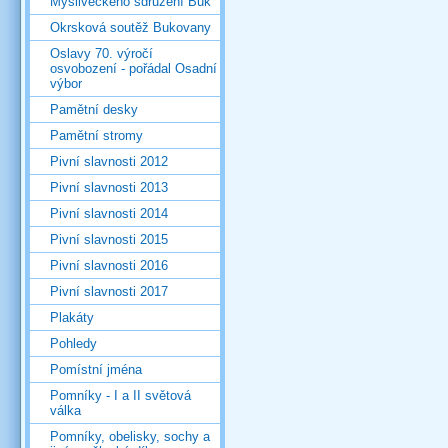
Mysliveckého sdružení Buk
Okrsková soutěž Bukovany
Oslavy 70. výročí
osvobození - pořádal Osadní
výbor
Pamětní desky
Pamětní stromy
Pivní slavnosti 2012
Pivní slavnosti 2013
Pivní slavnosti 2014
Pivní slavnosti 2015
Pivní slavnosti 2016
Pivní slavnosti 2017
Plakáty
Pohledy
Pomístní jména
Pomníky - I a II světová
válka
Pomníky, obelisky, sochy a