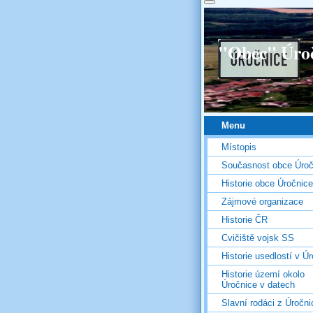
"Obec" Úro
Menu
Místopis
Současnost obce Úroč
Historie obce Úročnice
Zájmové organizace
Historie ČR
Cvičiště vojsk SS
Historie usedlostí v Úr
Historie území okolo
Úročnice v datech
Slavní rodáci z Úročni