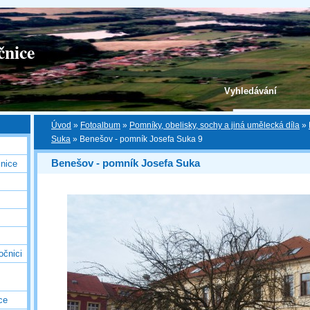
čnice
Vyhledávání
Úvod
»
Fotoalbum
»
Pomníky, obelisky, sochy a jiná umělecká díla
»
Suka
»
Benešov - pomník Josefa Suka 9
Benešov - pomník Josefa Suka
nice
očnici
ce