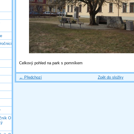
ý
ce
ročnici
Celkový pohled na park s pomníkem
← Předchozí
Zpět do složky
y
očník O
ký