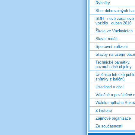
Rybníky
Sbor dobrovolných ha
SDH - nové zásahové
vozidlo_ duben 2016
Škola ve Václavicích
Slavní rodáci.
Sportovní zařízení
Stavby na území obce
Technické památky,
pozoruhodné objekty
Úročnice letecké pohl
snímky z balónů
Usedlosti v obci
Válečné a poválečné 
Waldkampfbahn Buko
Z historie
Zájmové organizace
Ze současnosti