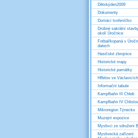
Dětskýden2009
Dokumenty
Domácí tvořeníčko
Drobné sakrální stavb
okolí Úročnice
Fotbal/kopaná v Úročn
datech
Hasičské zbrojnice
Historické mapy
Historické památky
Hřbitov ve Václavicích
Informační tabule
Kampfbahn III Chleb
Kampfbahn IV Chlisto
Mikroregion Týnecko
Muzejní expozice
Myslivci ze sdružení
Myslivecká zařízení