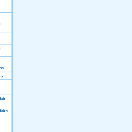
í
í
í
asy
asy
ěti
ěti v
ý