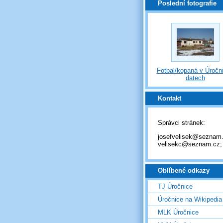
Poslední fotografie
Fotbal/kopaná v Úročni
datech
Kontakt
Správci stránek:
josefvelisek@seznam.
velisekc@seznam.cz;
Oblíbené odkazy
TJ Úročnice
Úročnice na Wikipedia
MLK Úročnice