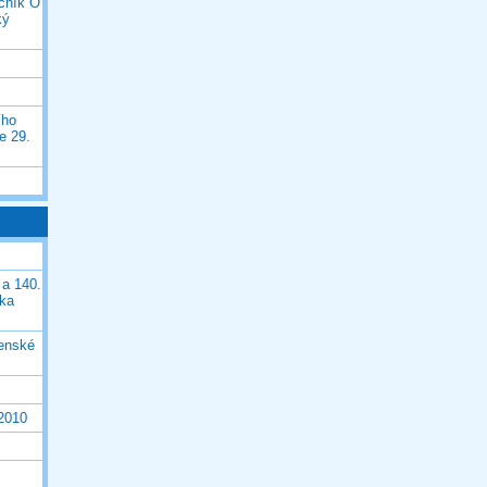
očník O
ký
ího
e 29.
 a 140.
ška
čenské
 2010