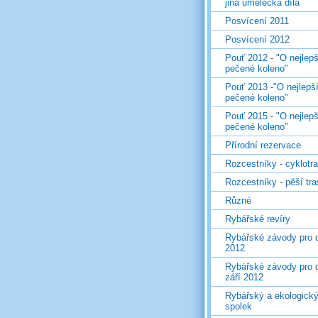
jiná umělecká díla
Posvícení 2011
Posvícení 2012
Pouť 2012 - "O nejlepš
pečené koleno"
Pouť 2013 -"O nejlepš
pečené koleno"
Pouť 2015 - "O nejlepš
pečené koleno"
Přírodní rezervace
Rozcestníky - cyklotr
Rozcestníky - pěší tr
Různé
Rybářské revíry
Rybářské závody pro d
2012
Rybářské závody pro d
září 2012
Rybářský a ekologick
spolek