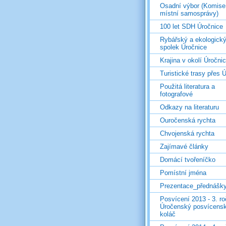
Osadní výbor (Komise
místní samosprávy)
100 let SDH Úročnice
Rybářský a ekologick
spolek Úročnice
Krajina v okolí Úročni
Turistické trasy přes Ú
Použitá literatura a
fotografové
Odkazy na literaturu
Ouročenská rychta
Chvojenská rychta
Zajímavé články
Domácí tvořeníčko
Pomístní jména
Prezentace_přednášk
Posvícení 2013 - 3. r
Úročenský posvícens
koláč