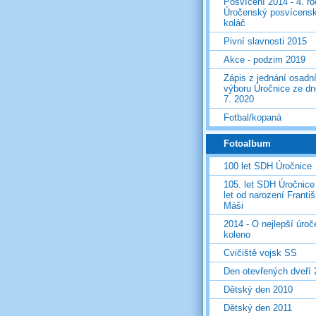
Posvícení 2014 - 4. r
Úročenský posvícens
koláč
Pivní slavnosti 2015
Akce - podzim 2019
Zápis z jednání osadn
výboru Úročnice ze dn
7. 2020
Fotbal/kopaná
Fotoalbum
100 let SDH Úročnice
105. let SDH Úročnice
let od narození Franti
Máši
2014 - O nejlepší úro
koleno
Cvičiště vojsk SS
Den otevřených dveří
Dětský den 2010
Dětský den 2011