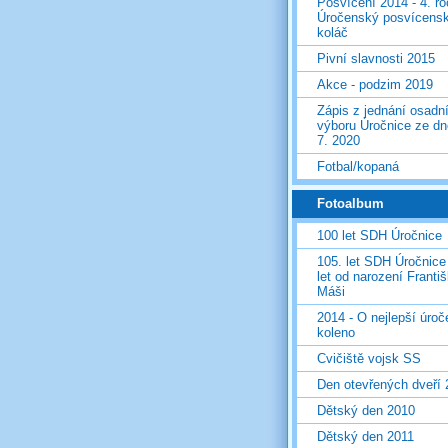
Posvícení 2014 - 4. r
Úročenský posvícens
koláč
Pivní slavnosti 2015
Akce - podzim 2019
Zápis z jednání osadn
výboru Úročnice ze dn
7. 2020
Fotbal/kopaná
Fotoalbum
100 let SDH Úročnice
105. let SDH Úročnice
let od narození Franti
Máši
2014 - O nejlepší úro
koleno
Cvičiště vojsk SS
Den otevřených dveří
Dětský den 2010
Dětský den 2011