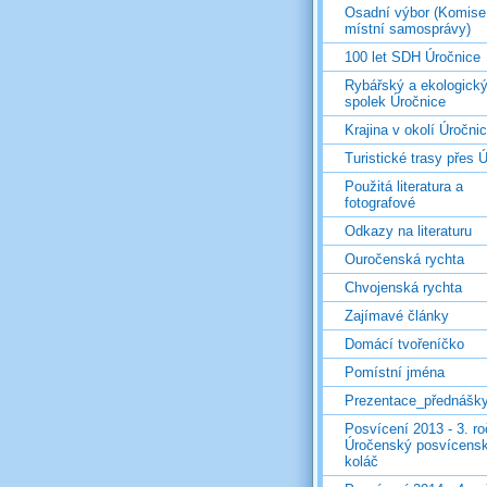
Osadní výbor (Komise
místní samosprávy)
100 let SDH Úročnice
Rybářský a ekologick
spolek Úročnice
Krajina v okolí Úročni
Turistické trasy přes Ú
Použitá literatura a
fotografové
Odkazy na literaturu
Ouročenská rychta
Chvojenská rychta
Zajímavé články
Domácí tvořeníčko
Pomístní jména
Prezentace_přednášk
Posvícení 2013 - 3. r
Úročenský posvícens
koláč