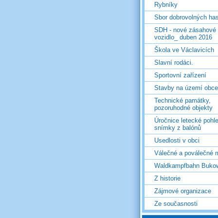
Rybníky
Sbor dobrovolných ha
SDH - nové zásahové
vozidlo_ duben 2016
Škola ve Václavicích
Slavní rodáci.
Sportovní zařízení
Stavby na území obce
Technické památky,
pozoruhodné objekty
Úročnice letecké pohl
snímky z balónů
Usedlosti v obci
Válečné a poválečné 
Waldkampfbahn Buko
Z historie
Zájmové organizace
Ze současnosti