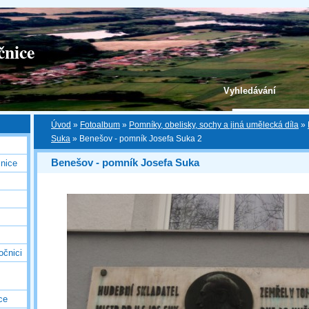
čnice
Vyhledávání
Úvod
»
Fotoalbum
»
Pomníky, obelisky, sochy a jiná umělecká díla
»
Suka
»
Benešov - pomník Josefa Suka 2
Benešov - pomník Josefa Suka
nice
očnici
ce