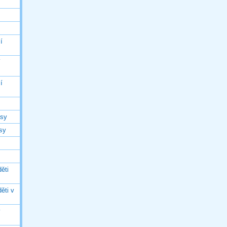
í
í
í
asy
asy
ěti
ěti v
ý