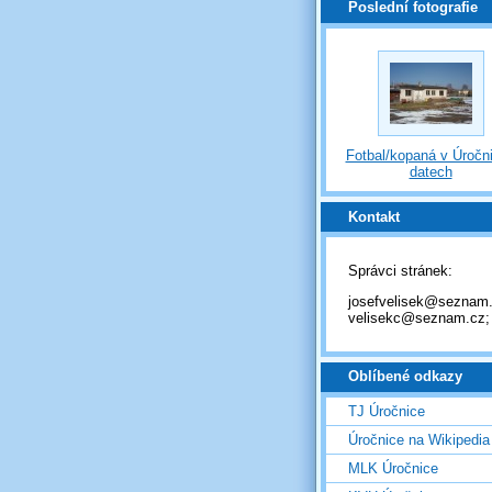
Poslední fotografie
Fotbal/kopaná v Úročni
datech
Kontakt
Správci stránek:
josefvelisek@seznam.
velisekc@seznam.cz;
Oblíbené odkazy
TJ Úročnice
Úročnice na Wikipedia
MLK Úročnice