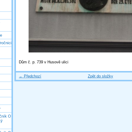
ý
ce
ročnici
Dům č. p. 739 v Husově ulici
← Předchozí
Zpět do složky
y
očník O
ký