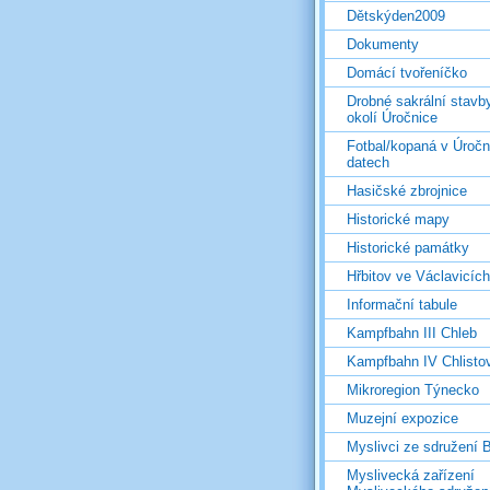
Dětskýden2009
Dokumenty
Domácí tvořeníčko
Drobné sakrální stavb
okolí Úročnice
Fotbal/kopaná v Úročn
datech
Hasičské zbrojnice
Historické mapy
Historické památky
Hřbitov ve Václavicích
Informační tabule
Kampfbahn III Chleb
Kampfbahn IV Chlisto
Mikroregion Týnecko
Muzejní expozice
Myslivci ze sdružení
Myslivecká zařízení