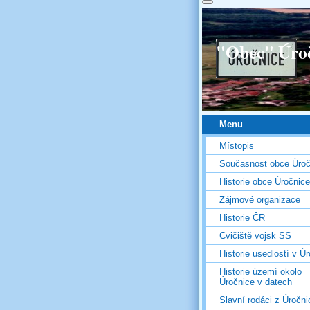
"Obec" Úro
Menu
Místopis
Současnost obce Úroč
Historie obce Úročnice
Zájmové organizace
Historie ČR
Cvičiště vojsk SS
Historie usedlostí v Úr
Historie území okolo
Úročnice v datech
Slavní rodáci z Úročni