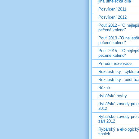
jiná umělecká díla
Posvícení 2011
Posvícení 2012
Pouť 2012 - "O nejlepš
pečené koleno"
Pouť 2013 -"O nejlepš
pečené koleno"
Pouť 2015 - "O nejlepš
pečené koleno"
Přírodní rezervace
Rozcestníky - cyklotr
Rozcestníky - pěší tr
Různé
Rybářské revíry
Rybářské závody pro d
2012
Rybářské závody pro d
září 2012
Rybářský a ekologick
spolek