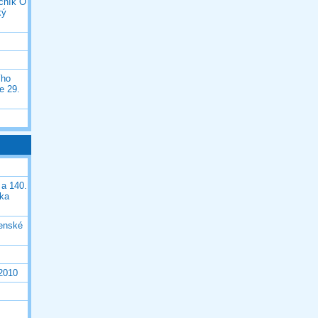
očník O
ký
ího
e 29.
 a 140.
ška
čenské
 2010