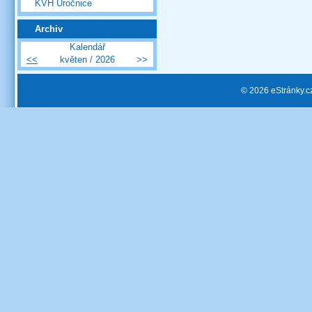
KVH Úročnice
Archiv
Kalendář
<<
květen / 2026
>>
© 2026 eStránky.c