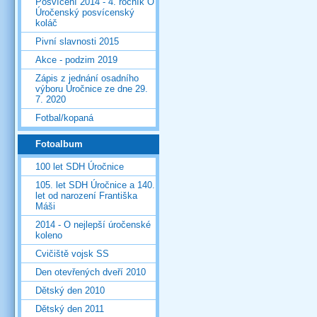
Posvícení 2014 - 4. ročník O
Úročenský posvícenský
koláč
Pivní slavnosti 2015
Akce - podzim 2019
Zápis z jednání osadního
výboru Úročnice ze dne 29.
7. 2020
Fotbal/kopaná
Fotoalbum
100 let SDH Úročnice
105. let SDH Úročnice a 140.
let od narození Františka
Máši
2014 - O nejlepší úročenské
koleno
Cvičiště vojsk SS
Den otevřených dveří 2010
Dětský den 2010
Dětský den 2011