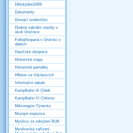
Dětskýden2009
Dokumenty
Domácí tvořeníčko
Drobné sakrální stavby v
okolí Úročnice
Fotbal/kopaná v Úročnici v
datech
Hasičské zbrojnice
Historické mapy
Historické památky
Hřbitov ve Václavicích
Informační tabule
Kampfbahn III Chleb
Kampfbahn IV Chlistov
Mikroregion Týnecko
Muzejní expozice
Myslivci ze sdružení BUK
Myslivecká zařízení