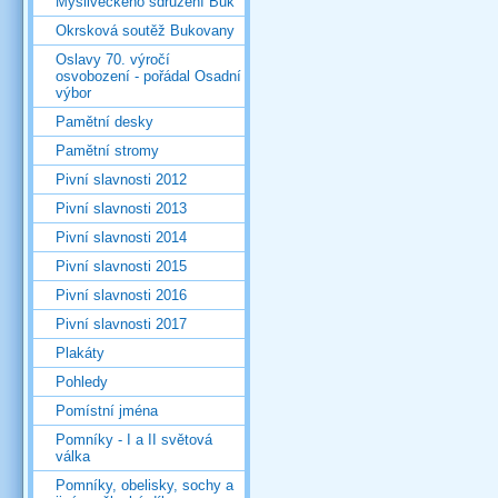
Mysliveckého sdružení Buk
Okrsková soutěž Bukovany
Oslavy 70. výročí
osvobození - pořádal Osadní
výbor
Pamětní desky
Pamětní stromy
Pivní slavnosti 2012
Pivní slavnosti 2013
Pivní slavnosti 2014
Pivní slavnosti 2015
Pivní slavnosti 2016
Pivní slavnosti 2017
Plakáty
Pohledy
Pomístní jména
Pomníky - I a II světová
válka
Pomníky, obelisky, sochy a