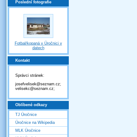
Poslední fotografie
Fotbal/kopaná v Úročnici v
datech
Kontakt
Správci stránek:
josefvelisek@seznam.cz;
velisekc@seznam.cz;
Oblíbené odkazy
TJ Úročnice
Úročnice na Wikipedia
MLK Úročnice