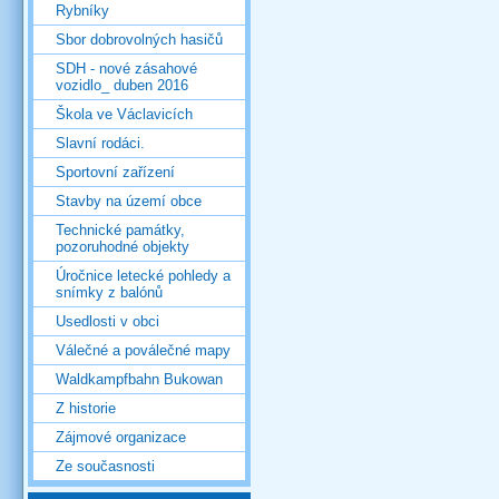
Rybníky
Sbor dobrovolných hasičů
SDH - nové zásahové
vozidlo_ duben 2016
Škola ve Václavicích
Slavní rodáci.
Sportovní zařízení
Stavby na území obce
Technické památky,
pozoruhodné objekty
Úročnice letecké pohledy a
snímky z balónů
Usedlosti v obci
Válečné a poválečné mapy
Waldkampfbahn Bukowan
Z historie
Zájmové organizace
Ze současnosti