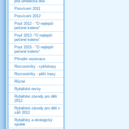
jiná umělecká díla
Posvícení 2011
Posvícení 2012
Pouť 2012 - "O nejlepší
pečené koleno"
Pouť 2013 -"O nejlepší
pečené koleno"
Pouť 2015 - "O nejlepší
pečené koleno"
Přírodní rezervace
Rozcestníky - cyklotrasy
Rozcestníky - pěší trasy
Různé
Rybářské revíry
Rybářské závody pro děti
2012
Rybářské závody pro děti v
září 2012
Rybářský a ekologický
spolek