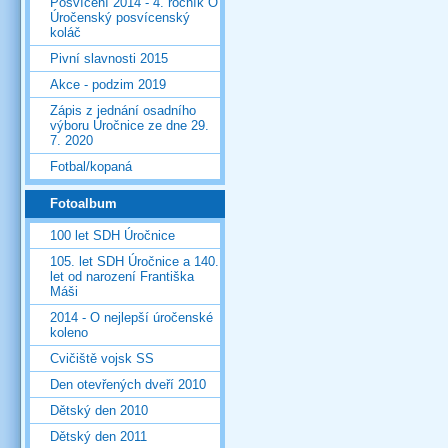
Posvícení 2014 - 4. ročník O
Úročenský posvícenský
koláč
Pivní slavnosti 2015
Akce - podzim 2019
Zápis z jednání osadního
výboru Úročnice ze dne 29.
7. 2020
Fotbal/kopaná
Fotoalbum
100 let SDH Úročnice
105. let SDH Úročnice a 140.
let od narození Františka
Máši
2014 - O nejlepší úročenské
koleno
Cvičiště vojsk SS
Den otevřených dveří 2010
Dětský den 2010
Dětský den 2011