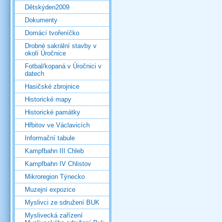
Dětskýden2009
Dokumenty
Domácí tvořeníčko
Drobné sakrální stavby v
okolí Úročnice
Fotbal/kopaná v Úročnici v
datech
Hasičské zbrojnice
Historické mapy
Historické památky
Hřbitov ve Václavicích
Informační tabule
Kampfbahn III Chleb
Kampfbahn IV Chlistov
Mikroregion Týnecko
Muzejní expozice
Myslivci ze sdružení BUK
Myslivecká zařízení