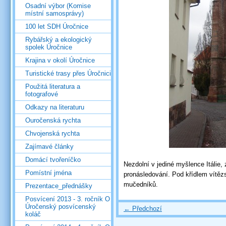
Osadní výbor (Komise
místní samosprávy)
100 let SDH Úročnice
Rybářský a ekologický
spolek Úročnice
Krajina v okolí Úročnice
Turistické trasy přes Úročnici
Použitá literatura a
fotografové
Odkazy na literaturu
Ouročenská rychta
Chvojenská rychta
Zajímavé články
Domácí tvořeníčko
Nezdolní v jediné myšlence Itálie, z
Pomístní jména
pronásledování. Pod křídlem vítě
mučedníků.
Prezentace_přednášky
Posvícení 2013 - 3. ročník O
Úročenský posvícenský
← Předchozí
koláč