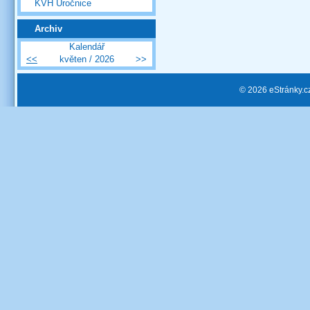
KVH Úročnice
Archiv
Kalendář
<<
květen / 2026
>>
© 2026 eStránky.c