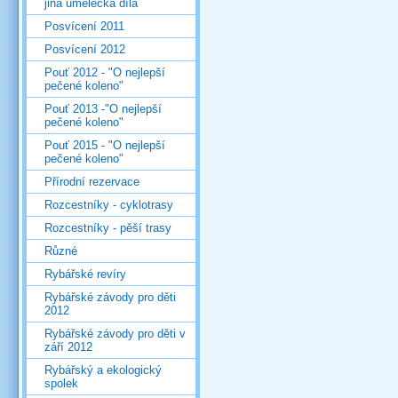
jiná umělecká díla
Posvícení 2011
Posvícení 2012
Pouť 2012 - "O nejlepší
pečené koleno"
Pouť 2013 -"O nejlepší
pečené koleno"
Pouť 2015 - "O nejlepší
pečené koleno"
Přírodní rezervace
Rozcestníky - cyklotrasy
Rozcestníky - pěší trasy
Různé
Rybářské revíry
Rybářské závody pro děti
2012
Rybářské závody pro děti v
září 2012
Rybářský a ekologický
spolek