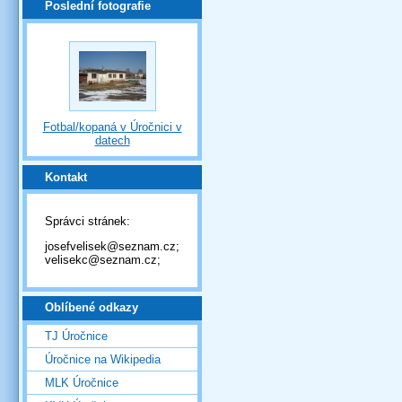
Poslední fotografie
Fotbal/kopaná v Úročnici v
datech
Kontakt
Správci stránek:
josefvelisek@seznam.cz;
velisekc@seznam.cz;
Oblíbené odkazy
TJ Úročnice
Úročnice na Wikipedia
MLK Úročnice