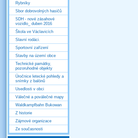
Rybníky
Sbor dobrovolných hasičů
SDH - nové zásahové
vozidlo_ duben 2016
Škola ve Václavicích
Slavní rodáci.
Sportovní zařízení
Stavby na území obce
Technické památky,
pozoruhodné objekty
Úročnice letecké pohledy a
snímky z balónů
Usedlosti v obci
Válečné a poválečné mapy
Waldkampfbahn Bukowan
Z historie
Zájmové organizace
Ze současnosti