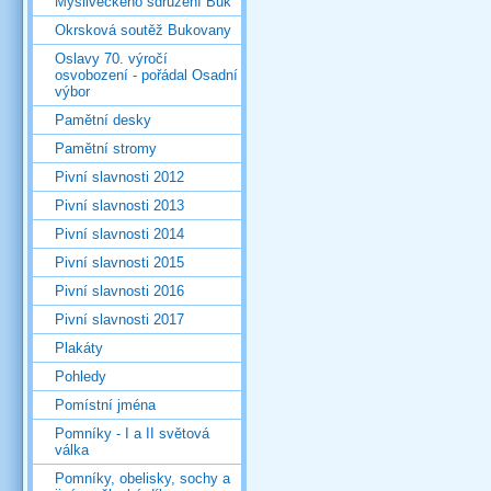
Mysliveckého sdružení Buk
Okrsková soutěž Bukovany
Oslavy 70. výročí
osvobození - pořádal Osadní
výbor
Pamětní desky
Pamětní stromy
Pivní slavnosti 2012
Pivní slavnosti 2013
Pivní slavnosti 2014
Pivní slavnosti 2015
Pivní slavnosti 2016
Pivní slavnosti 2017
Plakáty
Pohledy
Pomístní jména
Pomníky - I a II světová
válka
Pomníky, obelisky, sochy a