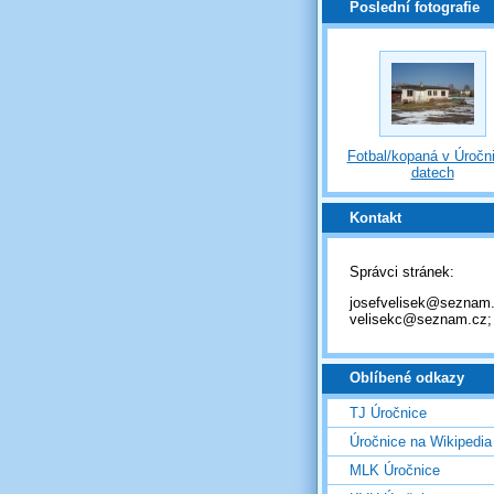
Poslední fotografie
Fotbal/kopaná v Úročni
datech
Kontakt
Správci stránek:
josefvelisek@seznam.
velisekc@seznam.cz;
Oblíbené odkazy
TJ Úročnice
Úročnice na Wikipedia
MLK Úročnice