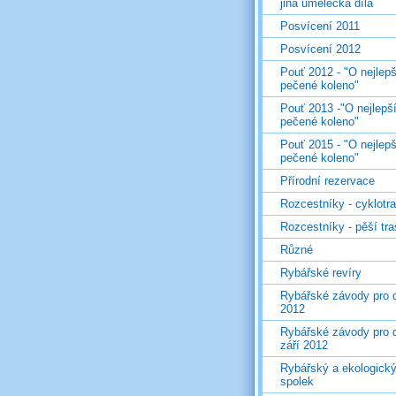
jiná umělecká díla
Posvícení 2011
Posvícení 2012
Pouť 2012 - "O nejlepš
pečené koleno"
Pouť 2013 -"O nejlepš
pečené koleno"
Pouť 2015 - "O nejlepš
pečené koleno"
Přírodní rezervace
Rozcestníky - cyklotr
Rozcestníky - pěší tr
Různé
Rybářské revíry
Rybářské závody pro d
2012
Rybářské závody pro d
září 2012
Rybářský a ekologick
spolek