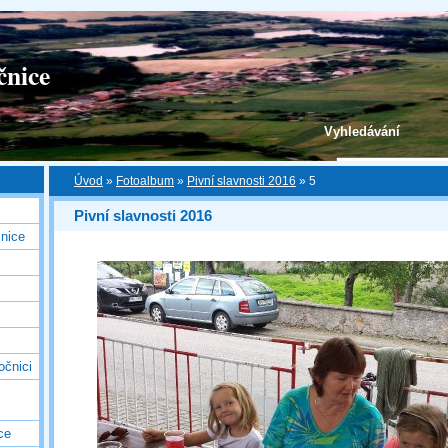
čnice
Vyhledávání
Úvod
»
Fotoalbum
»
Pivní slavnosti 2016
»
5
Pivní slavnosti 2016
nice
očnici
ce