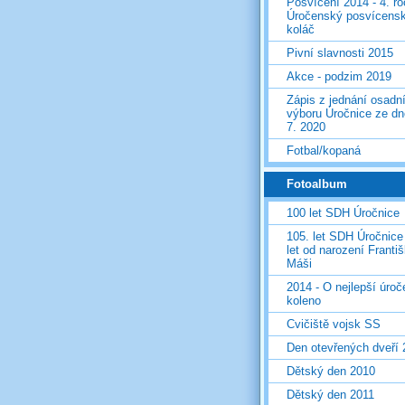
Posvícení 2014 - 4. r
Úročenský posvícens
koláč
Pivní slavnosti 2015
Akce - podzim 2019
Zápis z jednání osadn
výboru Úročnice ze dn
7. 2020
Fotbal/kopaná
Fotoalbum
100 let SDH Úročnice
105. let SDH Úročnice
let od narození Franti
Máši
2014 - O nejlepší úro
koleno
Cvičiště vojsk SS
Den otevřených dveří
Dětský den 2010
Dětský den 2011