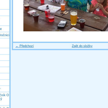
ý
ce
ročnici
← Předchozí
Zpět do složky
y
očník O
ký