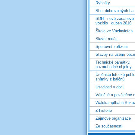
Rybníky
Sbor dobrovolných ha
SDH - nové zásahové
vozidlo_ duben 2016
Škola ve Václavicích
Slavní rodáci.
Sportovní zařízení
Stavby na území obce
Technické památky,
pozoruhodné objekty
Úročnice letecké pohl
snímky z balónů
Usedlosti v obci
Válečné a poválečné 
Waldkampfbahn Buko
Z historie
Zájmové organizace
Ze současnosti