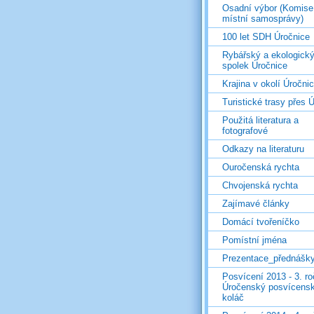
Osadní výbor (Komise
místní samosprávy)
100 let SDH Úročnice
Rybářský a ekologick
spolek Úročnice
Krajina v okolí Úročni
Turistické trasy přes Ú
Použitá literatura a
fotografové
Odkazy na literaturu
Ouročenská rychta
Chvojenská rychta
Zajímavé články
Domácí tvořeníčko
Pomístní jména
Prezentace_přednášk
Posvícení 2013 - 3. r
Úročenský posvícens
koláč