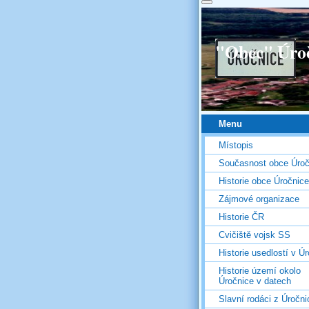
"Obec" Úro
Menu
Místopis
Současnost obce Úroč
Historie obce Úročnice
Zájmové organizace
Historie ČR
Cvičiště vojsk SS
Historie usedlostí v Úr
Historie území okolo
Úročnice v datech
Slavní rodáci z Úročni