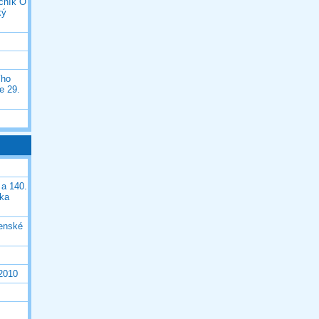
očník O
ký
ího
e 29.
 a 140.
ška
čenské
 2010