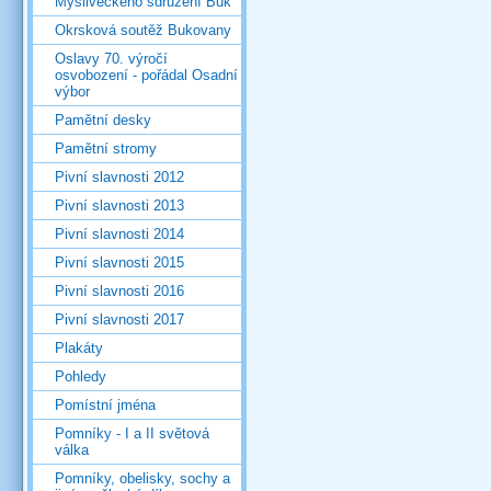
Mysliveckého sdružení Buk
Okrsková soutěž Bukovany
Oslavy 70. výročí
osvobození - pořádal Osadní
výbor
Pamětní desky
Pamětní stromy
Pivní slavnosti 2012
Pivní slavnosti 2013
Pivní slavnosti 2014
Pivní slavnosti 2015
Pivní slavnosti 2016
Pivní slavnosti 2017
Plakáty
Pohledy
Pomístní jména
Pomníky - I a II světová
válka
Pomníky, obelisky, sochy a