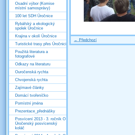
Osadní výbor (Komise
místní samosprávy)
100 let SDH Úročnice
Rybářský a ekologický
spolek Úročnice
Krajina v okolí Úročnice
← Předchozí
Turistické trasy přes Úročnici
Použitá literatura a
fotografové
Odkazy na literaturu
Ouročenská rychta
Chvojenská rychta
Zajímavé články
Domácí tvořeníčko
Pomístní jména
Prezentace_přednášky
Posvícení 2013 - 3. ročník O
Úročenský posvícenský
koláč