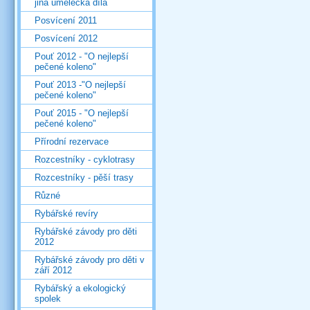
jiná umělecká díla
Posvícení 2011
Posvícení 2012
Pouť 2012 - "O nejlepší
pečené koleno"
Pouť 2013 -"O nejlepší
pečené koleno"
Pouť 2015 - "O nejlepší
pečené koleno"
Přírodní rezervace
Rozcestníky - cyklotrasy
Rozcestníky - pěší trasy
Různé
Rybářské revíry
Rybářské závody pro děti
2012
Rybářské závody pro děti v
září 2012
Rybářský a ekologický
spolek