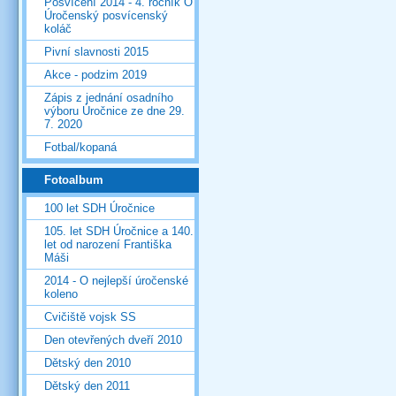
Posvícení 2014 - 4. ročník O
Úročenský posvícenský
koláč
Pivní slavnosti 2015
Akce - podzim 2019
Zápis z jednání osadního
výboru Úročnice ze dne 29.
7. 2020
Fotbal/kopaná
Fotoalbum
100 let SDH Úročnice
105. let SDH Úročnice a 140.
let od narození Františka
Máši
2014 - O nejlepší úročenské
koleno
Cvičiště vojsk SS
Den otevřených dveří 2010
Dětský den 2010
Dětský den 2011