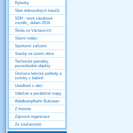
Rybníky
Sbor dobrovolných hasičů
SDH - nové zásahové
vozidlo_ duben 2016
Škola ve Václavicích
Slavní rodáci.
Sportovní zařízení
Stavby na území obce
Technické památky,
pozoruhodné objekty
Úročnice letecké pohledy a
snímky z balónů
Usedlosti v obci
Válečné a poválečné mapy
Waldkampfbahn Bukowan
Z historie
Zájmové organizace
Ze současnosti