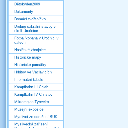
Dětskýden2009
Dokumenty
Domácí tvořeníčko
Drobné sakrální stavby v
okolí Úročnice
Fotbal/kopaná v Úročnici v
datech
Hasičské zbrojnice
Historické mapy
Historické památky
Hřbitov ve Václavicích
Informační tabule
Kampfbahn III Chleb
Kampfbahn IV Chlistov
Mikroregion Týnecko
Muzejní expozice
Myslivci ze sdružení BUK
Myslivecká zařízení