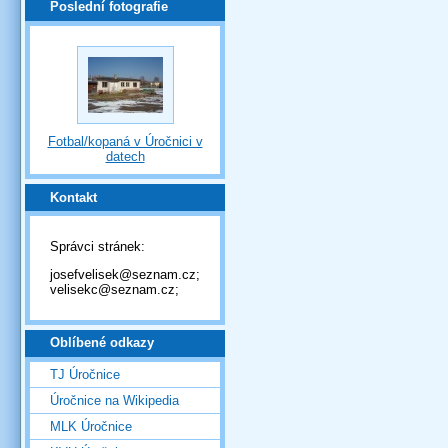
Poslední fotografie
Fotbal/kopaná v Úročnici v
datech
Kontakt
Správci stránek:
josefvelisek@seznam.cz;
velisekc@seznam.cz;
Oblíbené odkazy
TJ Úročnice
Úročnice na Wikipedia
MLK Úročnice