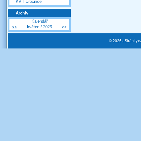
KVH Úročnice
Archiv
Kalendář
<<
květen / 2026
>>
© 2026 eStránky.c