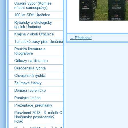
Osadní výbor (Komise
místní samosprávy)
100 let SDH Úročnice
Rybářský a ekologický
spolek Úročnice
Krajina v okolí Úročnice
← Předchozí
Turistické trasy přes Úročnici
Použitá literatura a
fotografové
Odkazy na literaturu
Ouročenská rychta
Chvojenská rychta
Zajímavé články
Domácí tvořeníčko
Pomístní jména
Prezentace_přednášky
Posvícení 2013 - 3. ročník O
Úročenský posvícenský
koláč