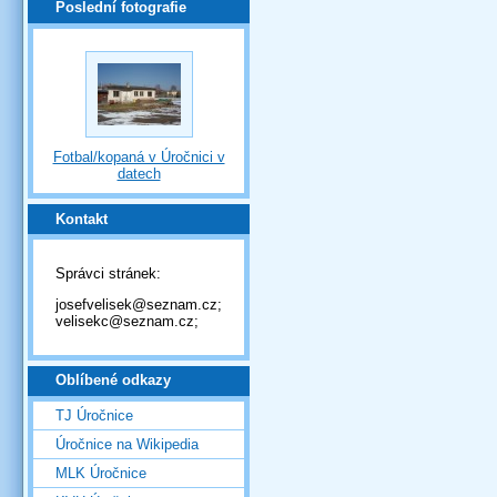
Poslední fotografie
Fotbal/kopaná v Úročnici v
datech
Kontakt
Správci stránek:
josefvelisek@seznam.cz;
velisekc@seznam.cz;
Oblíbené odkazy
TJ Úročnice
Úročnice na Wikipedia
MLK Úročnice