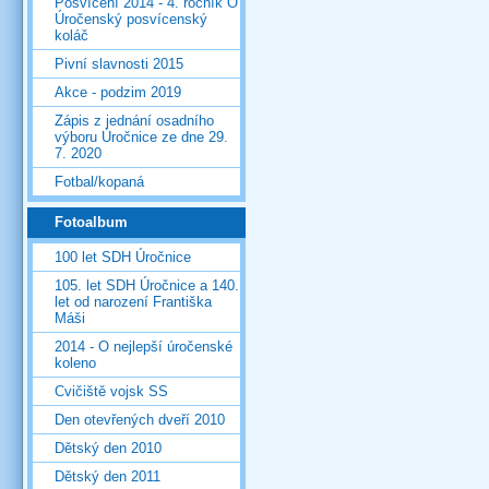
Posvícení 2014 - 4. ročník O
Úročenský posvícenský
koláč
Pivní slavnosti 2015
Akce - podzim 2019
Zápis z jednání osadního
výboru Úročnice ze dne 29.
7. 2020
Fotbal/kopaná
Fotoalbum
100 let SDH Úročnice
105. let SDH Úročnice a 140.
let od narození Františka
Máši
2014 - O nejlepší úročenské
koleno
Cvičiště vojsk SS
Den otevřených dveří 2010
Dětský den 2010
Dětský den 2011