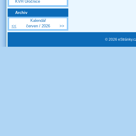
KVH Úročnice
Archiv
Kalendář
<<
červen / 2026
>>
© 2026 eStránky.c