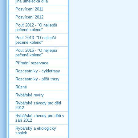
jiná umělecká díla
Posvícení 2011
Posvícení 2012
Pouť 2012 - "O nejlepší
pečené koleno"
Pouť 2013 -"O nejlepší
pečené koleno"
Pouť 2015 - "O nejlepší
pečené koleno"
Přírodní rezervace
Rozcestníky - cyklotrasy
Rozcestníky - pěší trasy
Různé
Rybářské revíry
Rybářské závody pro děti
2012
Rybářské závody pro děti v
září 2012
Rybářský a ekologický
spolek