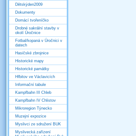
Dětskýden2009
Dokumenty
Domácí tvořeníčko
Drobné sakrální stavby v
okolí Úročnice
Fotbal/kopaná v Úročnici v
datech
Hasičské zbrojnice
Historické mapy
Historické památky
Hřbitov ve Václavicích
Informační tabule
Kampfbahn III Chleb
Kampfbahn IV Chlistov
Mikroregion Týnecko
Muzejní expozice
Myslivci ze sdružení BUK
Myslivecká zařízení