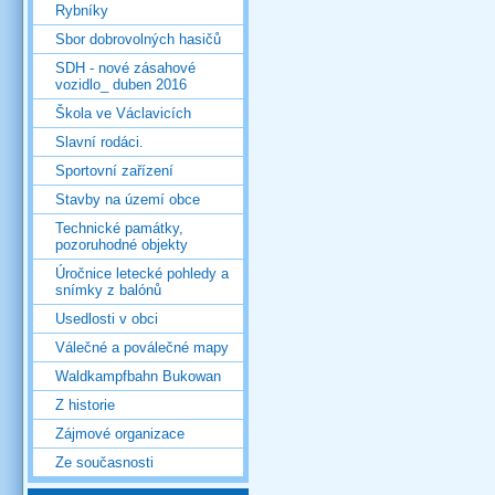
Rybníky
Sbor dobrovolných hasičů
SDH - nové zásahové
vozidlo_ duben 2016
Škola ve Václavicích
Slavní rodáci.
Sportovní zařízení
Stavby na území obce
Technické památky,
pozoruhodné objekty
Úročnice letecké pohledy a
snímky z balónů
Usedlosti v obci
Válečné a poválečné mapy
Waldkampfbahn Bukowan
Z historie
Zájmové organizace
Ze současnosti