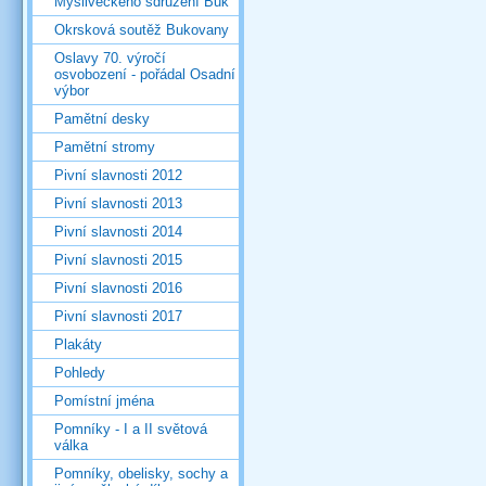
Mysliveckého sdružení Buk
Okrsková soutěž Bukovany
Oslavy 70. výročí
osvobození - pořádal Osadní
výbor
Pamětní desky
Pamětní stromy
Pivní slavnosti 2012
Pivní slavnosti 2013
Pivní slavnosti 2014
Pivní slavnosti 2015
Pivní slavnosti 2016
Pivní slavnosti 2017
Plakáty
Pohledy
Pomístní jména
Pomníky - I a II světová
válka
Pomníky, obelisky, sochy a