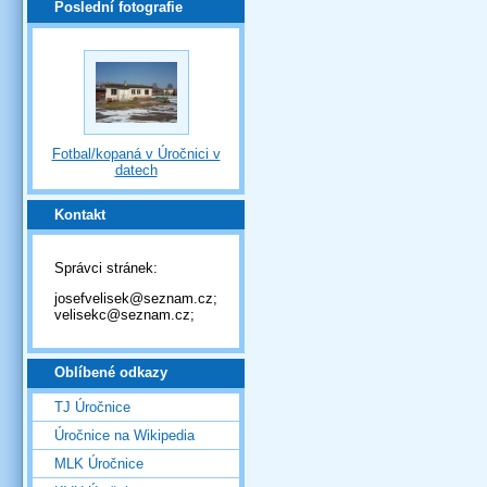
Poslední fotografie
Fotbal/kopaná v Úročnici v
datech
Kontakt
Správci stránek:
josefvelisek@seznam.cz;
velisekc@seznam.cz;
Oblíbené odkazy
TJ Úročnice
Úročnice na Wikipedia
MLK Úročnice