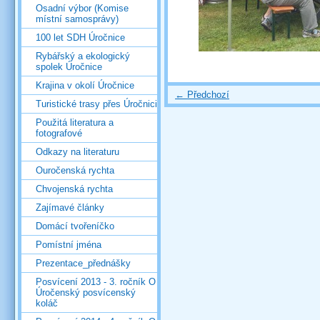
Osadní výbor (Komise
místní samosprávy)
100 let SDH Úročnice
Rybářský a ekologický
spolek Úročnice
Krajina v okolí Úročnice
← Předchozí
Turistické trasy přes Úročnici
Použitá literatura a
fotografové
Odkazy na literaturu
Ouročenská rychta
Chvojenská rychta
Zajímavé články
Domácí tvořeníčko
Pomístní jména
Prezentace_přednášky
Posvícení 2013 - 3. ročník O
Úročenský posvícenský
koláč