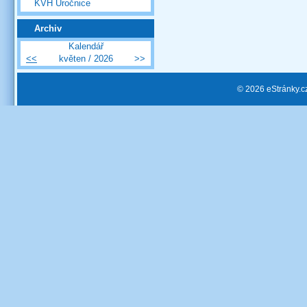
KVH Úročnice
Archiv
Kalendář
<<
květen / 2026
>>
© 2026 eStránky.c