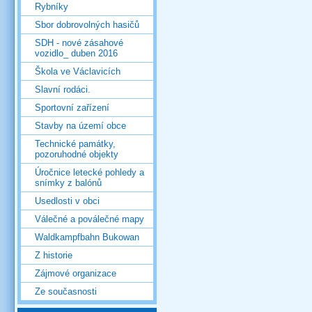
Rybníky
Sbor dobrovolných hasičů
SDH - nové zásahové
vozidlo_ duben 2016
Škola ve Václavicích
Slavní rodáci.
Sportovní zařízení
Stavby na území obce
Technické památky,
pozoruhodné objekty
Úročnice letecké pohledy a
snímky z balónů
Usedlosti v obci
Válečné a poválečné mapy
Waldkampfbahn Bukowan
Z historie
Zájmové organizace
Ze současnosti