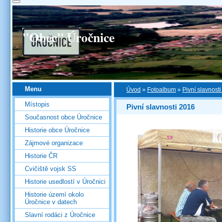
"Obec" Úročnice
Menu
Úvod
»
Fotoalbum
»
Pivní slavnost
Místopis
Pivní slavnosti 2016
Současnost obce Úročnice
Historie obce Úročnice
Zájmové organizace
Historie ČR
Cvičiště vojsk SS
Historie usedlostí v Úročnici
Historie území okolo
Úročnice v datech
Slavní rodáci z Úročnice