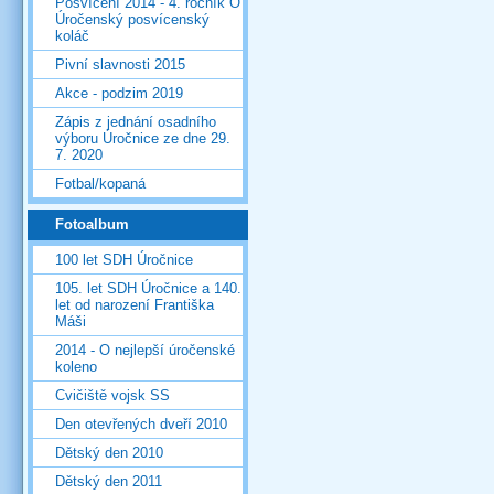
Posvícení 2014 - 4. ročník O
Úročenský posvícenský
koláč
Pivní slavnosti 2015
Akce - podzim 2019
Zápis z jednání osadního
výboru Úročnice ze dne 29.
7. 2020
Fotbal/kopaná
Fotoalbum
100 let SDH Úročnice
105. let SDH Úročnice a 140.
let od narození Františka
Máši
2014 - O nejlepší úročenské
koleno
Cvičiště vojsk SS
Den otevřených dveří 2010
Dětský den 2010
Dětský den 2011