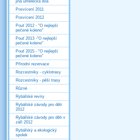
jiná umělecká díla
Posvícení 2011
Posvícení 2012
Pouť 2012 - "O nejlepší
pečené koleno"
Pouť 2013 -"O nejlepší
pečené koleno"
Pouť 2015 - "O nejlepší
pečené koleno"
Přírodní rezervace
Rozcestníky - cyklotrasy
Rozcestníky - pěší trasy
Různé
Rybářské revíry
Rybářské závody pro děti
2012
Rybářské závody pro děti v
září 2012
Rybářský a ekologický
spolek