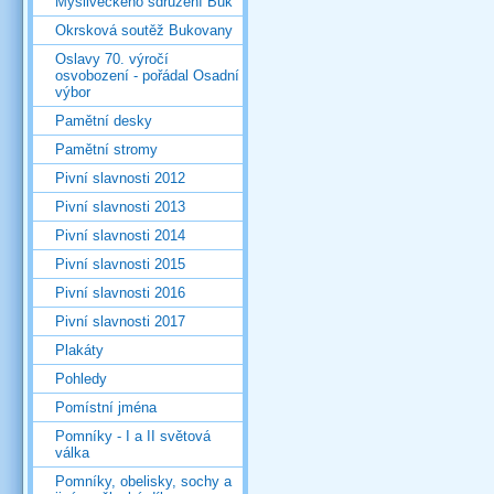
Mysliveckého sdružení Buk
Okrsková soutěž Bukovany
Oslavy 70. výročí
osvobození - pořádal Osadní
výbor
Pamětní desky
Pamětní stromy
Pivní slavnosti 2012
Pivní slavnosti 2013
Pivní slavnosti 2014
Pivní slavnosti 2015
Pivní slavnosti 2016
Pivní slavnosti 2017
Plakáty
Pohledy
Pomístní jména
Pomníky - I a II světová
válka
Pomníky, obelisky, sochy a