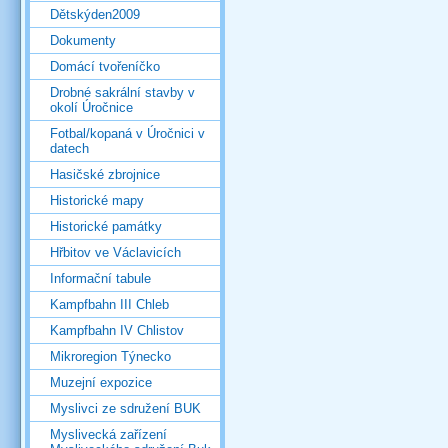
Dětskýden2009
Dokumenty
Domácí tvořeníčko
Drobné sakrální stavby v
okolí Úročnice
Fotbal/kopaná v Úročnici v
datech
Hasičské zbrojnice
Historické mapy
Historické památky
Hřbitov ve Václavicích
Informační tabule
Kampfbahn III Chleb
Kampfbahn IV Chlistov
Mikroregion Týnecko
Muzejní expozice
Myslivci ze sdružení BUK
Myslivecká zařízení