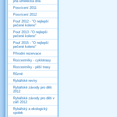
jiná umělecká díla
Posvícení 2011
Posvícení 2012
Pouť 2012 - "O nejlepší
pečené koleno"
Pouť 2013 -"O nejlepší
pečené koleno"
Pouť 2015 - "O nejlepší
pečené koleno"
Přírodní rezervace
Rozcestníky - cyklotrasy
Rozcestníky - pěší trasy
Různé
Rybářské revíry
Rybářské závody pro děti
2012
Rybářské závody pro děti v
září 2012
Rybářský a ekologický
spolek