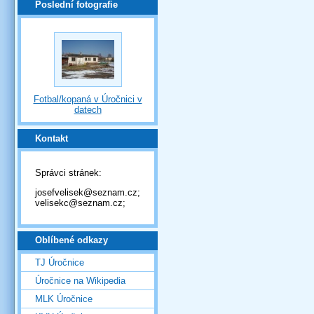
Poslední fotografie
Fotbal/kopaná v Úročnici v
datech
Kontakt
Správci stránek:
josefvelisek@seznam.cz;
velisekc@seznam.cz;
Oblíbené odkazy
TJ Úročnice
Úročnice na Wikipedia
MLK Úročnice