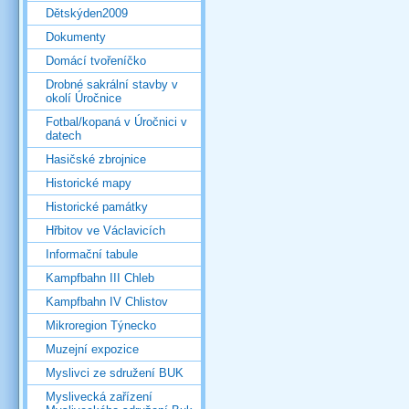
Dětskýden2009
Dokumenty
Domácí tvořeníčko
Drobné sakrální stavby v
okolí Úročnice
Fotbal/kopaná v Úročnici v
datech
Hasičské zbrojnice
Historické mapy
Historické památky
Hřbitov ve Václavicích
Informační tabule
Kampfbahn III Chleb
Kampfbahn IV Chlistov
Mikroregion Týnecko
Muzejní expozice
Myslivci ze sdružení BUK
Myslivecká zařízení