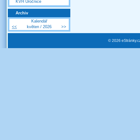
KVH Úročnice
Archiv
Kalendář
<<
květen / 2026
>>
© 2026 eStránky.c