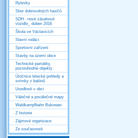
Rybníky
Sbor dobrovolných hasičů
SDH - nové zásahové
vozidlo_ duben 2016
Škola ve Václavicích
Slavní rodáci.
Sportovní zařízení
Stavby na území obce
Technické památky,
pozoruhodné objekty
Úročnice letecké pohledy a
snímky z balónů
Usedlosti v obci
Válečné a poválečné mapy
Waldkampfbahn Bukowan
Z historie
Zájmové organizace
Ze současnosti