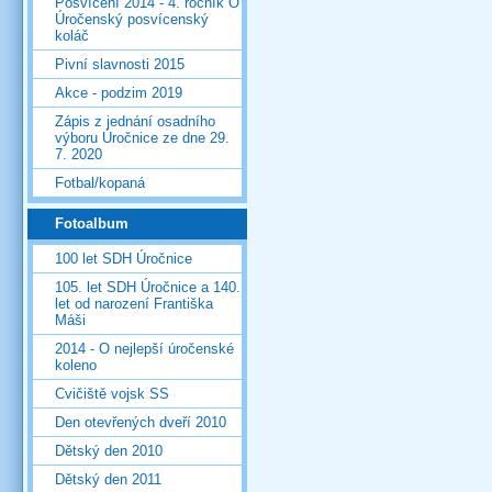
Posvícení 2014 - 4. ročník O
Úročenský posvícenský
koláč
Pivní slavnosti 2015
Akce - podzim 2019
Zápis z jednání osadního
výboru Úročnice ze dne 29.
7. 2020
Fotbal/kopaná
Fotoalbum
100 let SDH Úročnice
105. let SDH Úročnice a 140.
let od narození Františka
Máši
2014 - O nejlepší úročenské
koleno
Cvičiště vojsk SS
Den otevřených dveří 2010
Dětský den 2010
Dětský den 2011