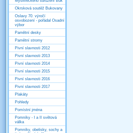
Mysliveckého sdružení Buk
Okrsková soutěž Bukovany
Oslavy 70. výročí
osvobození - pořádal Osadní
výbor
Pamětní desky
Pamětní stromy
Pivní slavnosti 2012
Pivní slavnosti 2013
Pivní slavnosti 2014
Pivní slavnosti 2015
Pivní slavnosti 2016
Pivní slavnosti 2017
Plakáty
Pohledy
Pomístní jména
Pomníky - I a II světová
válka
Pomníky, obelisky, sochy a