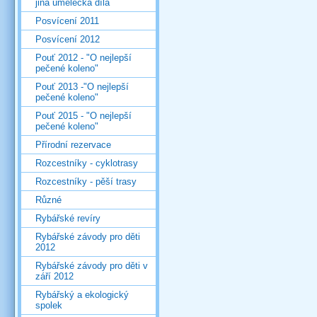
jiná umělecká díla
Posvícení 2011
Posvícení 2012
Pouť 2012 - "O nejlepší
pečené koleno"
Pouť 2013 -"O nejlepší
pečené koleno"
Pouť 2015 - "O nejlepší
pečené koleno"
Přírodní rezervace
Rozcestníky - cyklotrasy
Rozcestníky - pěší trasy
Různé
Rybářské revíry
Rybářské závody pro děti
2012
Rybářské závody pro děti v
září 2012
Rybářský a ekologický
spolek