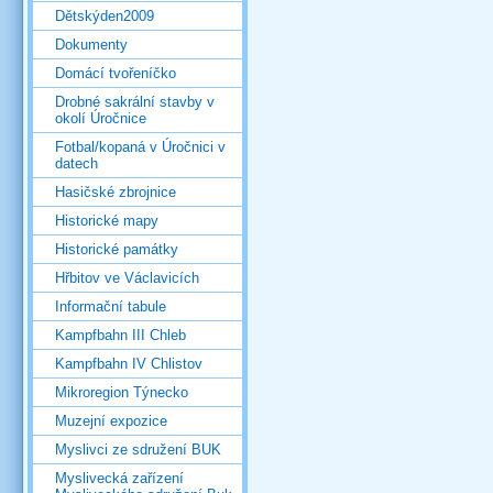
Dětskýden2009
Dokumenty
Domácí tvořeníčko
Drobné sakrální stavby v
okolí Úročnice
Fotbal/kopaná v Úročnici v
datech
Hasičské zbrojnice
Historické mapy
Historické památky
Hřbitov ve Václavicích
Informační tabule
Kampfbahn III Chleb
Kampfbahn IV Chlistov
Mikroregion Týnecko
Muzejní expozice
Myslivci ze sdružení BUK
Myslivecká zařízení