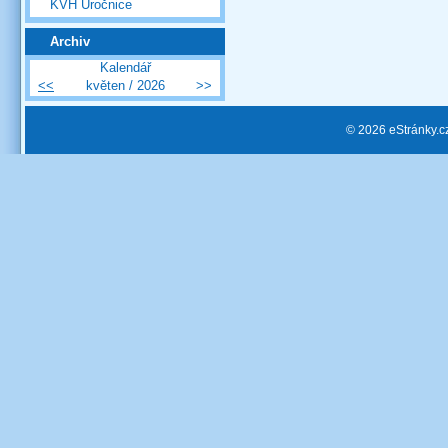
KVH Úročnice
Archiv
Kalendář
<<
květen / 2026
>>
© 2026 eStránky.c