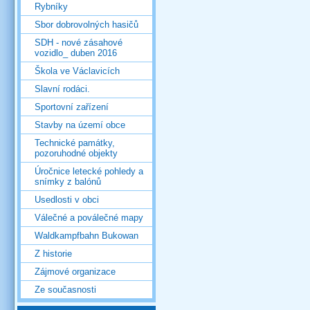
Rybníky
Sbor dobrovolných hasičů
SDH - nové zásahové
vozidlo_ duben 2016
Škola ve Václavicích
Slavní rodáci.
Sportovní zařízení
Stavby na území obce
Technické památky,
pozoruhodné objekty
Úročnice letecké pohledy a
snímky z balónů
Usedlosti v obci
Válečné a poválečné mapy
Waldkampfbahn Bukowan
Z historie
Zájmové organizace
Ze současnosti