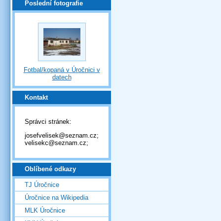
Poslední fotografie
Fotbal/kopaná v Úročnici v
datech
Kontakt
Správci stránek:
josefvelisek@seznam.cz;
velisekc@seznam.cz;
Oblíbené odkazy
TJ Úročnice
Úročnice na Wikipedia
MLK Úročnice