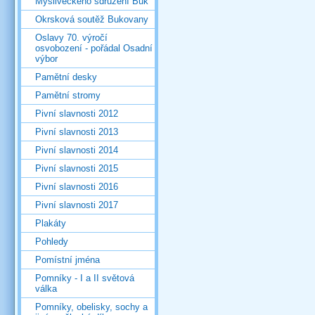
Mysliveckého sdružení Buk
Okrsková soutěž Bukovany
Oslavy 70. výročí
osvobození - pořádal Osadní
výbor
Pamětní desky
Pamětní stromy
Pivní slavnosti 2012
Pivní slavnosti 2013
Pivní slavnosti 2014
Pivní slavnosti 2015
Pivní slavnosti 2016
Pivní slavnosti 2017
Plakáty
Pohledy
Pomístní jména
Pomníky - I a II světová
válka
Pomníky, obelisky, sochy a