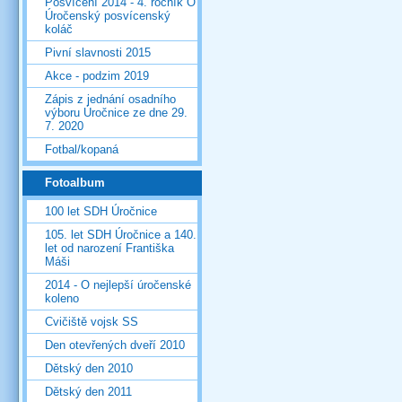
Posvícení 2014 - 4. ročník O
Úročenský posvícenský
koláč
Pivní slavnosti 2015
Akce - podzim 2019
Zápis z jednání osadního
výboru Úročnice ze dne 29.
7. 2020
Fotbal/kopaná
Fotoalbum
100 let SDH Úročnice
105. let SDH Úročnice a 140.
let od narození Františka
Máši
2014 - O nejlepší úročenské
koleno
Cvičiště vojsk SS
Den otevřených dveří 2010
Dětský den 2010
Dětský den 2011