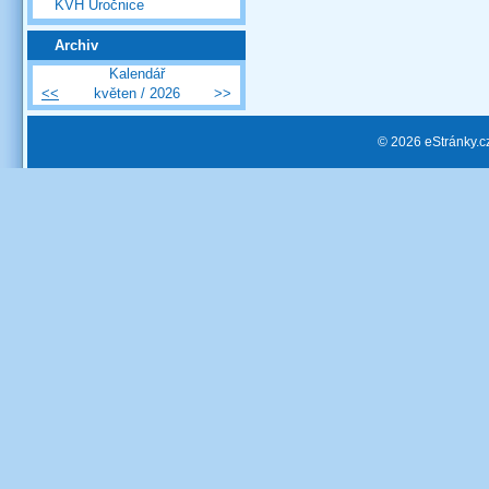
KVH Úročnice
Archiv
Kalendář
<<
květen / 2026
>>
© 2026 eStránky.c