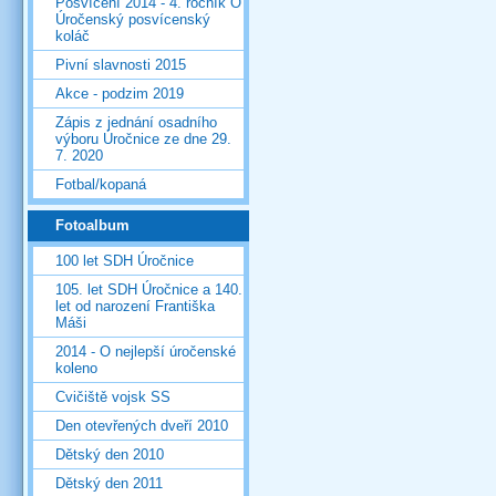
Posvícení 2014 - 4. ročník O
Úročenský posvícenský
koláč
Pivní slavnosti 2015
Akce - podzim 2019
Zápis z jednání osadního
výboru Úročnice ze dne 29.
7. 2020
Fotbal/kopaná
Fotoalbum
100 let SDH Úročnice
105. let SDH Úročnice a 140.
let od narození Františka
Máši
2014 - O nejlepší úročenské
koleno
Cvičiště vojsk SS
Den otevřených dveří 2010
Dětský den 2010
Dětský den 2011