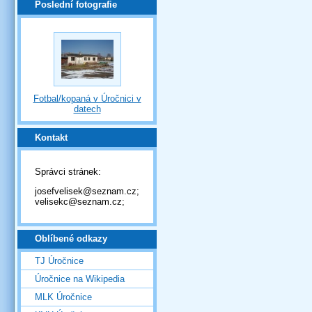
Poslední fotografie
Fotbal/kopaná v Úročnici v
datech
Kontakt
Správci stránek:
josefvelisek@seznam.cz;
velisekc@seznam.cz;
Oblíbené odkazy
TJ Úročnice
Úročnice na Wikipedia
MLK Úročnice