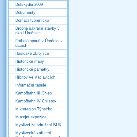
Dětskýden2009
Dokumenty
Domácí tvořeníčko
Drobné sakrální stavby v
okolí Úročnice
Fotbal/kopaná v Úročnici v
datech
Hasičské zbrojnice
Historické mapy
Historické památky
Hřbitov ve Václavicích
Informační tabule
Kampfbahn III Chleb
Kampfbahn IV Chlistov
Mikroregion Týnecko
Muzejní expozice
Myslivci ze sdružení BUK
Myslivecká zařízení