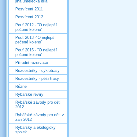
jiná umělecká díla
Posvícení 2011
Posvícení 2012
Pouť 2012 - "O nejlepší
pečené koleno"
Pouť 2013 -"O nejlepší
pečené koleno"
Pouť 2015 - "O nejlepší
pečené koleno"
Přírodní rezervace
Rozcestníky - cyklotrasy
Rozcestníky - pěší trasy
Různé
Rybářské revíry
Rybářské závody pro děti
2012
Rybářské závody pro děti v
září 2012
Rybářský a ekologický
spolek