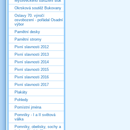
Mysliveckého sdružení Buk
Okrsková soutěž Bukovany
Oslavy 70. výročí
osvobození - pořádal Osadní
výbor
Pamětní desky
Pamětní stromy
Pivní slavnosti 2012
Pivní slavnosti 2013
Pivní slavnosti 2014
Pivní slavnosti 2015
Pivní slavnosti 2016
Pivní slavnosti 2017
Plakáty
Pohledy
Pomístní jména
Pomníky - I a II světová
válka
Pomníky, obelisky, sochy a