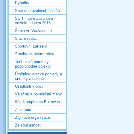
Rybníky
Sbor dobrovolných hasičů
SDH - nové zásahové
vozidlo_ duben 2016
Škola ve Václavicích
Slavní rodáci.
Sportovní zařízení
Stavby na území obce
Technické památky,
pozoruhodné objekty
Úročnice letecké pohledy a
snímky z balónů
Usedlosti v obci
Válečné a poválečné mapy
Waldkampfbahn Bukowan
Z historie
Zájmové organizace
Ze současnosti