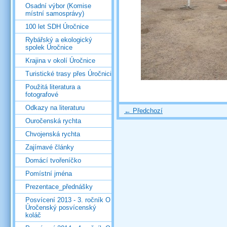
Osadní výbor (Komise
místní samosprávy)
100 let SDH Úročnice
Rybářský a ekologický
spolek Úročnice
Krajina v okolí Úročnice
Turistické trasy přes Úročnici
Použitá literatura a
fotografové
Odkazy na literaturu
← Předchozí
Ouročenská rychta
Chvojenská rychta
Zajímavé články
Domácí tvořeníčko
Pomístní jména
Prezentace_přednášky
Posvícení 2013 - 3. ročník O
Úročenský posvícenský
koláč