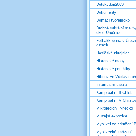
Dětskýden2009
Dokumenty
Domácí tvořeníčko
Drobné sakrální stavb
okolí Úročnice
Fotbal/kopaná v Úročn
datech
Hasičské zbrojnice
Historické mapy
Historické památky
Hřbitov ve Václavicích
Informační tabule
Kampfbahn III Chleb
Kampfbahn IV Chlisto
Mikroregion Týnecko
Muzejní expozice
Myslivci ze sdružení
Myslivecká zařízení