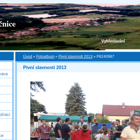
čnice
Vyhledávání
Úvod
»
Fotoalbum
»
Pivní slavnosti 2013
»
P8240987
Pivní slavnosti 2013
nice
očnici
ce