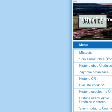
"Obec" Úro
Menu
Místopis
Současnost obce Úroč
Historie obce Úročnice
Zájmové organizace
Historie ČR
Cvičiště vojsk SS
Historie usedlostí v Úr
Historie území okolo
Úročnice v datech
Slavní rodáci z Úročni