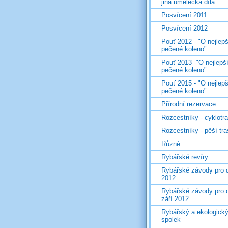
jiná umělecká díla
Posvícení 2011
Posvícení 2012
Pouť 2012 - "O nejlepš
pečené koleno"
Pouť 2013 -"O nejlepš
pečené koleno"
Pouť 2015 - "O nejlepš
pečené koleno"
Přírodní rezervace
Rozcestníky - cyklotr
Rozcestníky - pěší tr
Různé
Rybářské revíry
Rybářské závody pro d
2012
Rybářské závody pro d
září 2012
Rybářský a ekologick
spolek