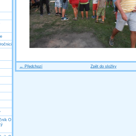
ý
ce
ročnici
← Předchozí
Zpět do složky
y
očník O
ký