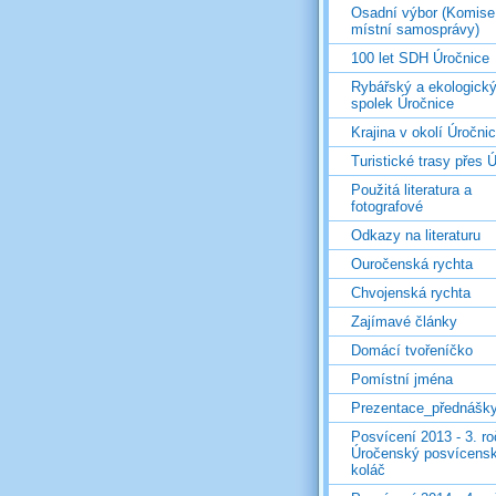
Osadní výbor (Komise
místní samosprávy)
100 let SDH Úročnice
Rybářský a ekologick
spolek Úročnice
Krajina v okolí Úročni
Turistické trasy přes Ú
Použitá literatura a
fotografové
Odkazy na literaturu
Ouročenská rychta
Chvojenská rychta
Zajímavé články
Domácí tvořeníčko
Pomístní jména
Prezentace_přednášk
Posvícení 2013 - 3. r
Úročenský posvícens
koláč