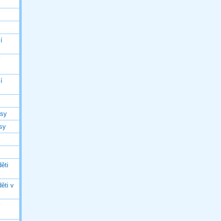
í
í
í
asy
asy
ěti
ěti v
ý