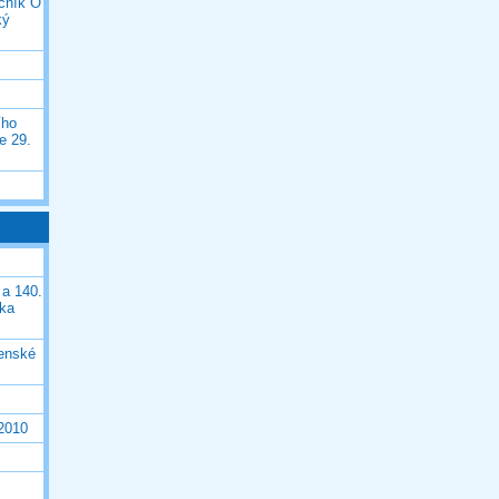
očník O
ký
ího
e 29.
 a 140.
ška
čenské
 2010