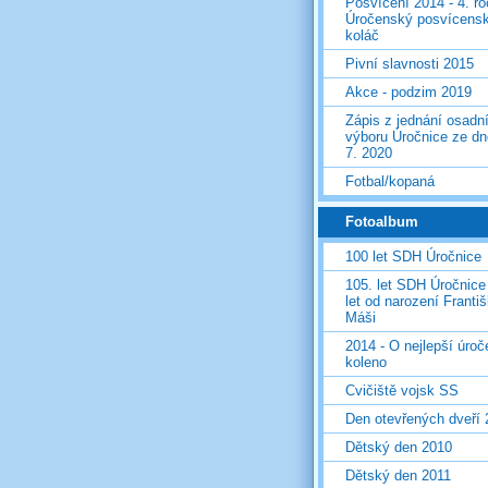
Posvícení 2014 - 4. r
Úročenský posvícens
koláč
Pivní slavnosti 2015
Akce - podzim 2019
Zápis z jednání osadn
výboru Úročnice ze dn
7. 2020
Fotbal/kopaná
Fotoalbum
100 let SDH Úročnice
105. let SDH Úročnice
let od narození Franti
Máši
2014 - O nejlepší úro
koleno
Cvičiště vojsk SS
Den otevřených dveří
Dětský den 2010
Dětský den 2011