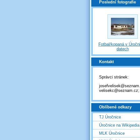
Poslední fotografie
Fotbal/kopaná v Úročni
datech
Kontakt
Správci stránek:
josefvelisek@seznam.
velisekc@seznam.cz;
Oblíbené odkazy
TJ Úročnice
Úročnice na Wikipedia
MLK Úročnice