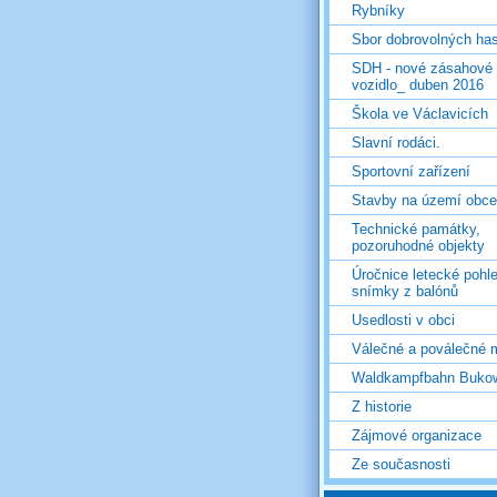
Rybníky
Sbor dobrovolných ha
SDH - nové zásahové
vozidlo_ duben 2016
Škola ve Václavicích
Slavní rodáci.
Sportovní zařízení
Stavby na území obce
Technické památky,
pozoruhodné objekty
Úročnice letecké pohl
snímky z balónů
Usedlosti v obci
Válečné a poválečné 
Waldkampfbahn Buko
Z historie
Zájmové organizace
Ze současnosti