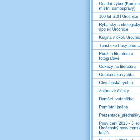
Osadní výbor (Komise
místní samosprávy)
100 let SDH Úročnice
Rybářský a ekologick
spolek Úročnice
Krajina v okolí Úročni
Turistické trasy přes Ú
Použitá literatura a
fotografové
Odkazy na literaturu
Ouročenská rychta
Chvojenská rychta
Zajímavé články
Domácí tvořeníčko
Pomístní jména
Prezentace_přednášk
Posvícení 2013 - 3. r
Úročenský posvícens
koláč