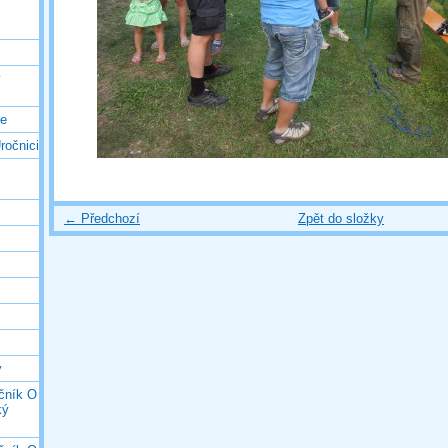
ý
ce
ročnici
← Předchozí
Zpět do složky
y
očník O
ký