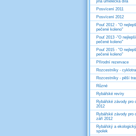
jiná umělecká díla
Posvícení 2011
Posvícení 2012
Pouť 2012 - "O nejlepš
pečené koleno"
Pouť 2013 -"O nejlepš
pečené koleno"
Pouť 2015 - "O nejlepš
pečené koleno"
Přírodní rezervace
Rozcestníky - cyklotr
Rozcestníky - pěší tr
Různé
Rybářské revíry
Rybářské závody pro d
2012
Rybářské závody pro d
září 2012
Rybářský a ekologick
spolek