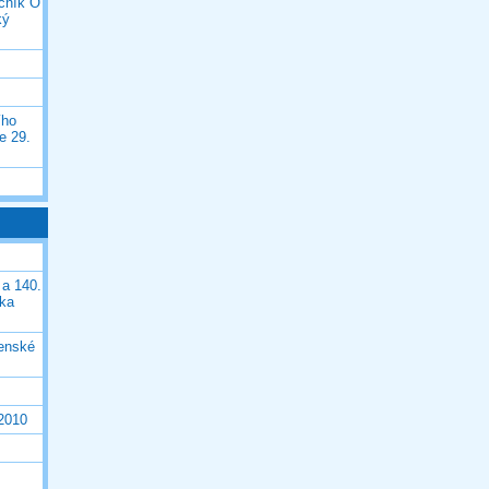
očník O
ký
ího
e 29.
 a 140.
ška
čenské
 2010