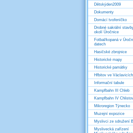
Dětskýden2009
Dokumenty
Domácí tvořeníčko
Drobné sakrální stavb
okolí Úročnice
Fotbal/kopaná v Úročn
datech
Hasičské zbrojnice
Historické mapy
Historické památky
Hřbitov ve Václavicích
Informační tabule
Kampfbahn III Chleb
Kampfbahn IV Chlisto
Mikroregion Týnecko
Muzejní expozice
Myslivci ze sdružení
Myslivecká zařízení