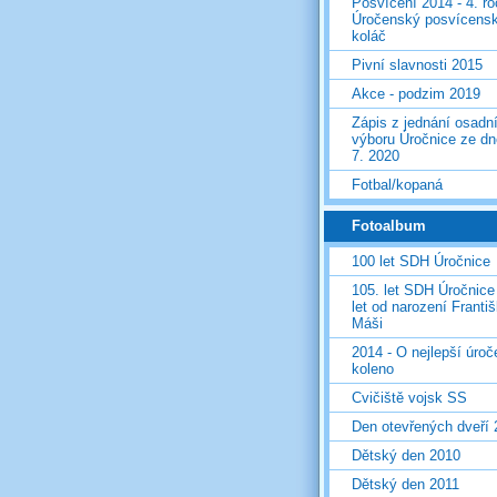
Posvícení 2014 - 4. r
Úročenský posvícens
koláč
Pivní slavnosti 2015
Akce - podzim 2019
Zápis z jednání osadn
výboru Úročnice ze dn
7. 2020
Fotbal/kopaná
Fotoalbum
100 let SDH Úročnice
105. let SDH Úročnice
let od narození Franti
Máši
2014 - O nejlepší úro
koleno
Cvičiště vojsk SS
Den otevřených dveří
Dětský den 2010
Dětský den 2011