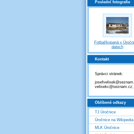
Poslední fotografie
Fotbal/kopaná v Úročni
datech
Kontakt
Správci stránek:
josefvelisek@seznam.
velisekc@seznam.cz;
Oblíbené odkazy
TJ Úročnice
Úročnice na Wikipedia
MLK Úročnice