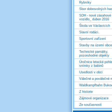
Rybníky
Sbor dobrovolných ha
SDH - nové zásahové
vozidlo_ duben 2016
Škola ve Václavicích
Slavní rodáci.
Sportovní zařízení
Stavby na území obce
Technické památky,
pozoruhodné objekty
Úročnice letecké pohl
snímky z balónů
Usedlosti v obci
Válečné a poválečné 
Waldkampfbahn Buko
Z historie
Zájmové organizace
Ze současnosti