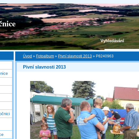
čnice
Vyhledávání
Úvod
»
Fotoalbum
»
Pivní slavnosti 2013
»
P8240963
Pivní slavnosti 2013
nice
očnici
ce