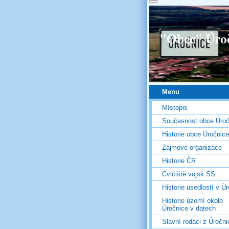
"Obec" Úro
Menu
Místopis
Současnost obce Úroč
Historie obce Úročnice
Zájmové organizace
Historie ČR
Cvičiště vojsk SS
Historie usedlostí v Úr
Historie území okolo
Úročnice v datech
Slavní rodáci z Úročni