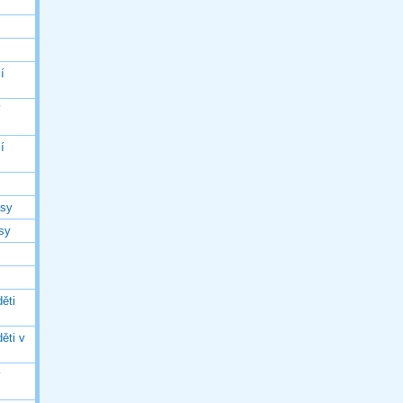
í
í
í
asy
asy
ěti
ěti v
ý