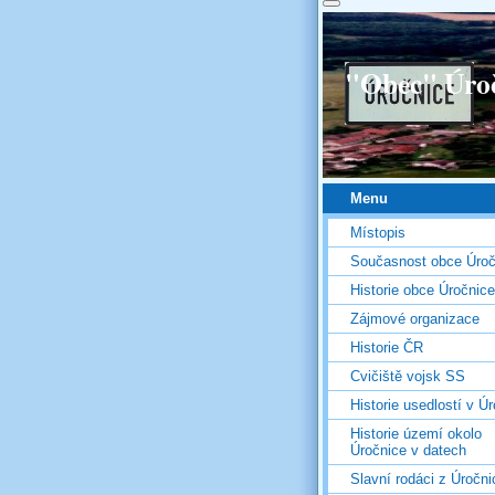
"Obec" Úro
Menu
Místopis
Současnost obce Úroč
Historie obce Úročnice
Zájmové organizace
Historie ČR
Cvičiště vojsk SS
Historie usedlostí v Úr
Historie území okolo
Úročnice v datech
Slavní rodáci z Úročni