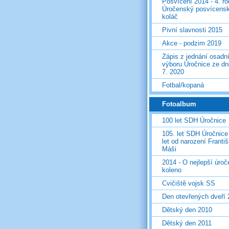
Posvícení 2014 - 4. r
Úročenský posvícens
koláč
Pivní slavnosti 2015
Akce - podzim 2019
Zápis z jednání osadn
výboru Úročnice ze dn
7. 2020
Fotbal/kopaná
Fotoalbum
100 let SDH Úročnice
105. let SDH Úročnice
let od narození Franti
Máši
2014 - O nejlepší úro
koleno
Cvičiště vojsk SS
Den otevřených dveří
Dětský den 2010
Dětský den 2011