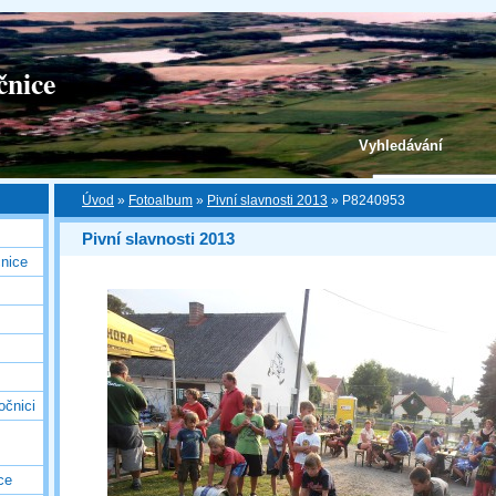
čnice
Vyhledávání
Úvod
»
Fotoalbum
»
Pivní slavnosti 2013
»
P8240953
Pivní slavnosti 2013
nice
očnici
ce