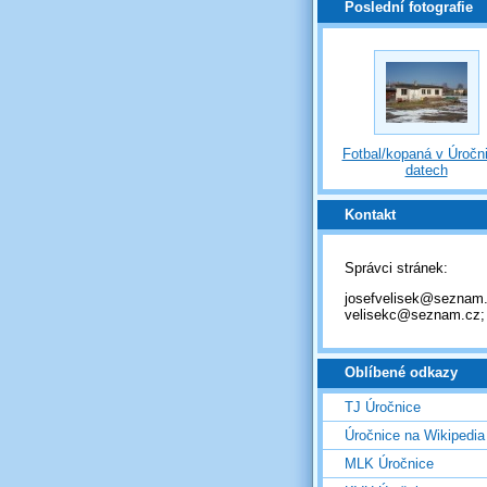
Poslední fotografie
Fotbal/kopaná v Úročni
datech
Kontakt
Správci stránek:
josefvelisek@seznam.
velisekc@seznam.cz;
Oblíbené odkazy
TJ Úročnice
Úročnice na Wikipedia
MLK Úročnice