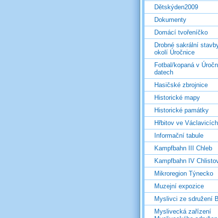
Dětskýden2009
Dokumenty
Domácí tvořeníčko
Drobné sakrální stavb
okolí Úročnice
Fotbal/kopaná v Úročn
datech
Hasičské zbrojnice
Historické mapy
Historické památky
Hřbitov ve Václavicích
Informační tabule
Kampfbahn III Chleb
Kampfbahn IV Chlisto
Mikroregion Týnecko
Muzejní expozice
Myslivci ze sdružení
Myslivecká zařízení