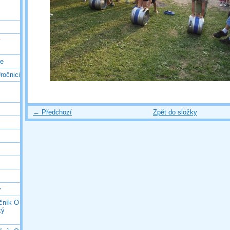
ý
ce
ročnici
← Předchozí
Zpět do složky
y
očník O
ký