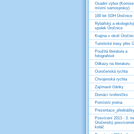
Osadní výbor (Komise
místní samosprávy)
100 let SDH Úročnice
Rybářský a ekologick
spolek Úročnice
Krajina v okolí Úročni
Turistické trasy přes Ú
Použitá literatura a
fotografové
Odkazy na literaturu
Ouročenská rychta
Chvojenská rychta
Zajímavé články
Domácí tvořeníčko
Pomístní jména
Prezentace_přednášk
Posvícení 2013 - 3. r
Úročenský posvícens
koláč