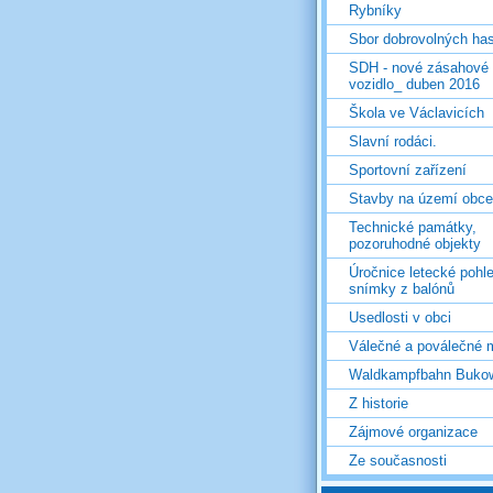
Rybníky
Sbor dobrovolných ha
SDH - nové zásahové
vozidlo_ duben 2016
Škola ve Václavicích
Slavní rodáci.
Sportovní zařízení
Stavby na území obce
Technické památky,
pozoruhodné objekty
Úročnice letecké pohl
snímky z balónů
Usedlosti v obci
Válečné a poválečné 
Waldkampfbahn Buko
Z historie
Zájmové organizace
Ze současnosti