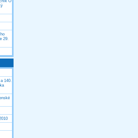
očník O
ký
ího
e 29.
 a 140.
ška
čenské
 2010