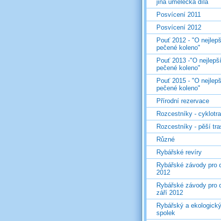
jiná umělecká díla
Posvícení 2011
Posvícení 2012
Pouť 2012 - "O nejlepš
pečené koleno"
Pouť 2013 -"O nejlepš
pečené koleno"
Pouť 2015 - "O nejlepš
pečené koleno"
Přírodní rezervace
Rozcestníky - cyklotr
Rozcestníky - pěší tr
Různé
Rybářské revíry
Rybářské závody pro d
2012
Rybářské závody pro d
září 2012
Rybářský a ekologick
spolek