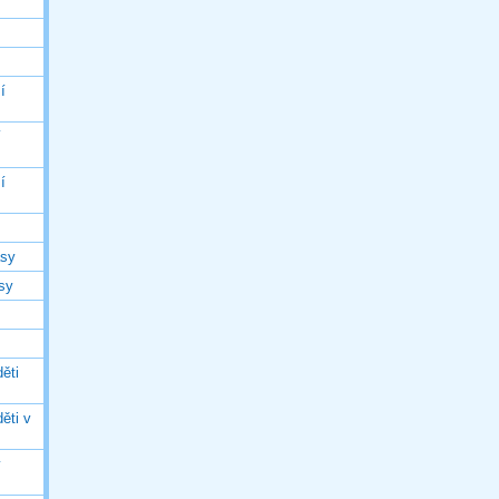
í
í
í
asy
asy
ěti
ěti v
ý