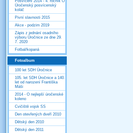
Posvícení 2014 - 4. ročník O
Úročenský posvícenský
koláč
Pivní slavnosti 2015
Akce - podzim 2019
Zápis z jednání osadního
výboru Úročnice ze dne 29.
7. 2020
Fotbal/kopaná
Fotoalbum
100 let SDH Úročnice
105. let SDH Úročnice a 140.
let od narození Františka
Máši
2014 - O nejlepší úročenské
koleno
Cvičiště vojsk SS
Den otevřených dveří 2010
Dětský den 2010
Dětský den 2011