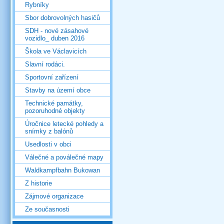
Rybníky
Sbor dobrovolných hasičů
SDH - nové zásahové
vozidlo_ duben 2016
Škola ve Václavicích
Slavní rodáci.
Sportovní zařízení
Stavby na území obce
Technické památky,
pozoruhodné objekty
Úročnice letecké pohledy a
snímky z balónů
Usedlosti v obci
Válečné a poválečné mapy
Waldkampfbahn Bukowan
Z historie
Zájmové organizace
Ze současnosti