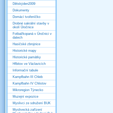
Dětskýden2009
Dokumenty
Domácí tvořeníčko
Drobné sakrální stavby v
okolí Úročnice
Fotbal/kopaná v Úročnici v
datech
Hasičské zbrojnice
Historické mapy
Historické památky
Hřbitov ve Václavicích
Informační tabule
Kampfbahn III Chleb
Kampfbahn IV Chlistov
Mikroregion Týnecko
Muzejní expozice
Myslivci ze sdružení BUK
Myslivecká zařízení