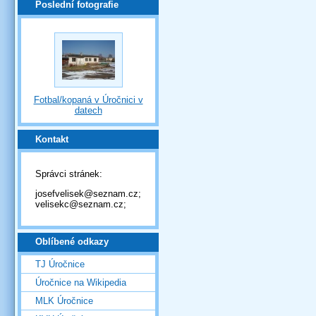
Poslední fotografie
Fotbal/kopaná v Úročnici v
datech
Kontakt
Správci stránek:
josefvelisek@seznam.cz;
velisekc@seznam.cz;
Oblíbené odkazy
TJ Úročnice
Úročnice na Wikipedia
MLK Úročnice