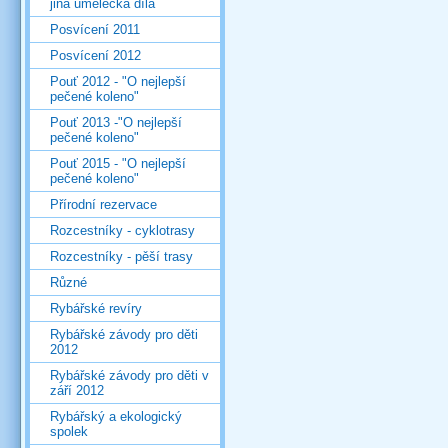
jiná umělecká díla
Posvícení 2011
Posvícení 2012
Pouť 2012 - "O nejlepší
pečené koleno"
Pouť 2013 -"O nejlepší
pečené koleno"
Pouť 2015 - "O nejlepší
pečené koleno"
Přírodní rezervace
Rozcestníky - cyklotrasy
Rozcestníky - pěší trasy
Různé
Rybářské revíry
Rybářské závody pro děti
2012
Rybářské závody pro děti v
září 2012
Rybářský a ekologický
spolek