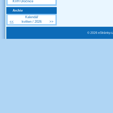
KVH Úročnice
Archiv
Kalendář
<<
květen / 2026
>>
© 2026 eStránky.c