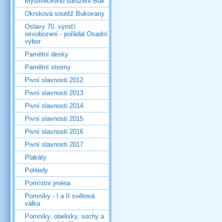
Mysliveckého sdružení Buk
Okrsková soutěž Bukovany
Oslavy 70. výročí
osvobození - pořádal Osadní
výbor
Pamětní desky
Pamětní stromy
Pivní slavnosti 2012
Pivní slavnosti 2013
Pivní slavnosti 2014
Pivní slavnosti 2015
Pivní slavnosti 2016
Pivní slavnosti 2017
Plakáty
Pohledy
Pomístní jména
Pomníky - I a II světová
válka
Pomníky, obelisky, sochy a