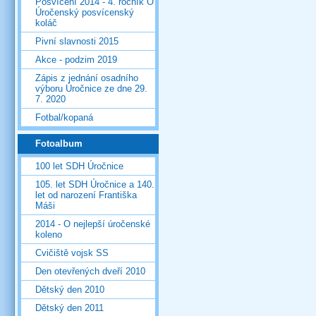
Posvícení 2014 - 4. ročník O
Úročenský posvícenský
koláč
Pivní slavnosti 2015
Akce - podzim 2019
Zápis z jednání osadního
výboru Úročnice ze dne 29.
7. 2020
Fotbal/kopaná
Fotoalbum
100 let SDH Úročnice
105. let SDH Úročnice a 140.
let od narození Františka
Máši
2014 - O nejlepší úročenské
koleno
Cvičiště vojsk SS
Den otevřených dveří 2010
Dětský den 2010
Dětský den 2011