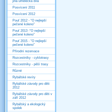
jiná umělecká díla
Posvícení 2011
Posvícení 2012
Pouť 2012 - "O nejlepší
pečené koleno"
Pouť 2013 -"O nejlepší
pečené koleno"
Pouť 2015 - "O nejlepší
pečené koleno"
Přírodní rezervace
Rozcestníky - cyklotrasy
Rozcestníky - pěší trasy
Různé
Rybářské revíry
Rybářské závody pro děti
2012
Rybářské závody pro děti v
září 2012
Rybářský a ekologický
spolek