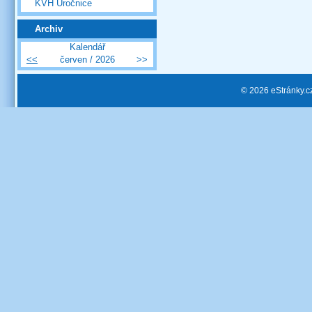
KVH Úročnice
Archiv
Kalendář
<<
červen / 2026
>>
© 2026 eStránky.c