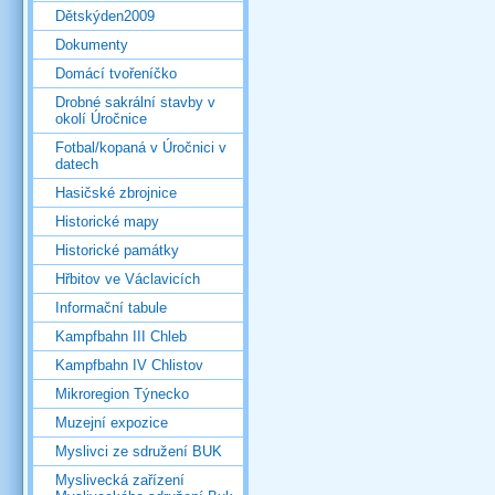
Dětskýden2009
Dokumenty
Domácí tvořeníčko
Drobné sakrální stavby v
okolí Úročnice
Fotbal/kopaná v Úročnici v
datech
Hasičské zbrojnice
Historické mapy
Historické památky
Hřbitov ve Václavicích
Informační tabule
Kampfbahn III Chleb
Kampfbahn IV Chlistov
Mikroregion Týnecko
Muzejní expozice
Myslivci ze sdružení BUK
Myslivecká zařízení