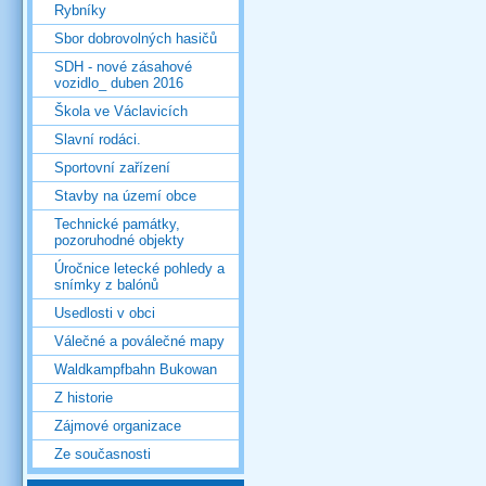
Rybníky
Sbor dobrovolných hasičů
SDH - nové zásahové
vozidlo_ duben 2016
Škola ve Václavicích
Slavní rodáci.
Sportovní zařízení
Stavby na území obce
Technické památky,
pozoruhodné objekty
Úročnice letecké pohledy a
snímky z balónů
Usedlosti v obci
Válečné a poválečné mapy
Waldkampfbahn Bukowan
Z historie
Zájmové organizace
Ze současnosti