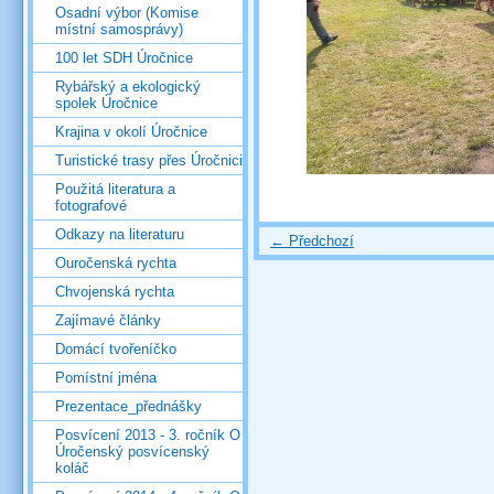
Osadní výbor (Komise
místní samosprávy)
100 let SDH Úročnice
Rybářský a ekologický
spolek Úročnice
Krajina v okolí Úročnice
Turistické trasy přes Úročnici
Použitá literatura a
fotografové
Odkazy na literaturu
← Předchozí
Ouročenská rychta
Chvojenská rychta
Zajímavé články
Domácí tvořeníčko
Pomístní jména
Prezentace_přednášky
Posvícení 2013 - 3. ročník O
Úročenský posvícenský
koláč