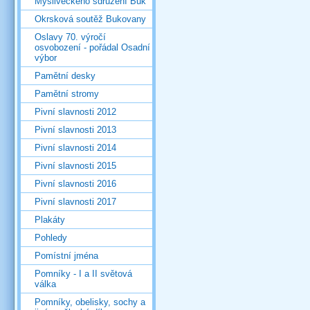
Mysliveckého sdružení Buk
Okrsková soutěž Bukovany
Oslavy 70. výročí
osvobození - pořádal Osadní
výbor
Pamětní desky
Pamětní stromy
Pivní slavnosti 2012
Pivní slavnosti 2013
Pivní slavnosti 2014
Pivní slavnosti 2015
Pivní slavnosti 2016
Pivní slavnosti 2017
Plakáty
Pohledy
Pomístní jména
Pomníky - I a II světová
válka
Pomníky, obelisky, sochy a