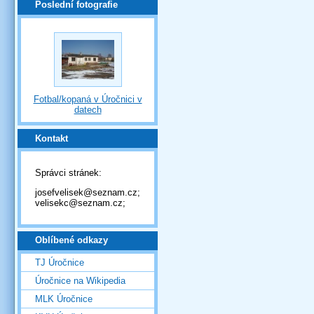
Poslední fotografie
Fotbal/kopaná v Úročnici v
datech
Kontakt
Správci stránek:
josefvelisek@seznam.cz;
velisekc@seznam.cz;
Oblíbené odkazy
TJ Úročnice
Úročnice na Wikipedia
MLK Úročnice