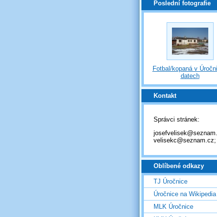
Poslední fotografie
Fotbal/kopaná v Úročni
datech
Kontakt
Správci stránek:
josefvelisek@seznam.
velisekc@seznam.cz;
Oblíbené odkazy
TJ Úročnice
Úročnice na Wikipedia
MLK Úročnice