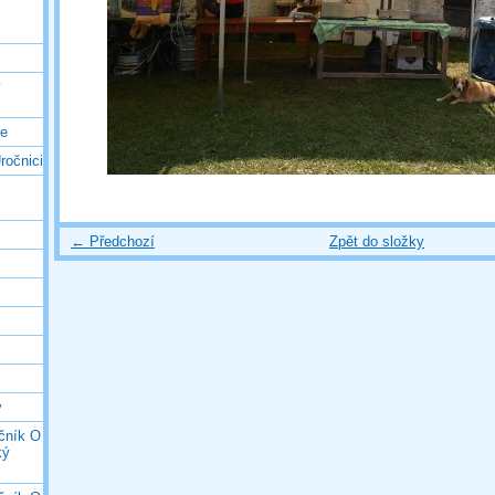
ý
ce
ročnici
← Předchozí
Zpět do složky
y
očník O
ký