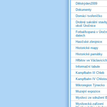
Dětskýden2009
Dokumenty
Domácí tvořeníčko
Drobné sakrální stavb
okolí Úročnice
Fotbal/kopaná v Úročn
datech
Hasičské zbrojnice
Historické mapy
Historické památky
Hřbitov ve Václavicích
Informační tabule
Kampfbahn III Chleb
Kampfbahn IV Chlisto
Mikroregion Týnecko
Muzejní expozice
Myslivci ze sdružení
Myslivecká zařízení