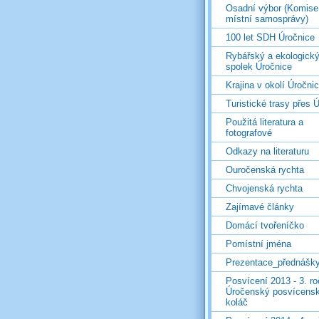
Osadní výbor (Komise
místní samosprávy)
100 let SDH Úročnice
Rybářský a ekologick
spolek Úročnice
Krajina v okolí Úročni
Turistické trasy přes Ú
Použitá literatura a
fotografové
Odkazy na literaturu
Ouročenská rychta
Chvojenská rychta
Zajímavé články
Domácí tvořeníčko
Pomístní jména
Prezentace_přednášk
Posvícení 2013 - 3. r
Úročenský posvícens
koláč