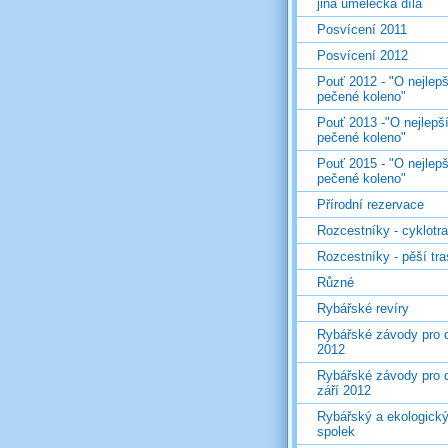
jiná umělecká díla
Posvícení 2011
Posvícení 2012
Pouť 2012 - "O nejlepš
pečené koleno"
Pouť 2013 -"O nejlepš
pečené koleno"
Pouť 2015 - "O nejlepš
pečené koleno"
Přírodní rezervace
Rozcestníky - cyklotr
Rozcestníky - pěší tr
Různé
Rybářské revíry
Rybářské závody pro d
2012
Rybářské závody pro d
září 2012
Rybářský a ekologick
spolek