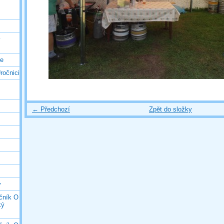
ý
ce
ročnici
← Předchozí
Zpět do složky
y
očník O
ký