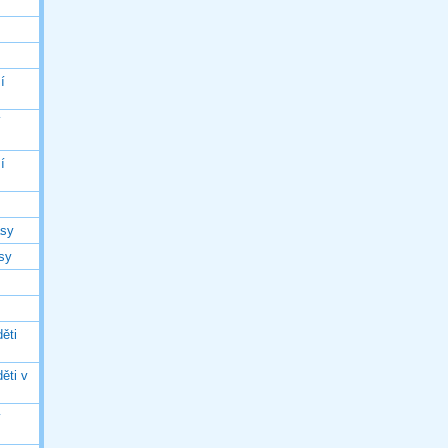
í
í
í
asy
asy
ěti
ěti v
ý