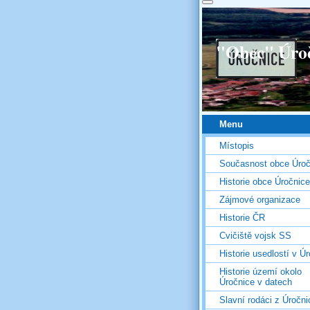
"Obec" Úro
Menu
Místopis
Současnost obce Úroč
Historie obce Úročnice
Zájmové organizace
Historie ČR
Cvičiště vojsk SS
Historie usedlostí v Úr
Historie území okolo
Úročnice v datech
Slavní rodáci z Úročni