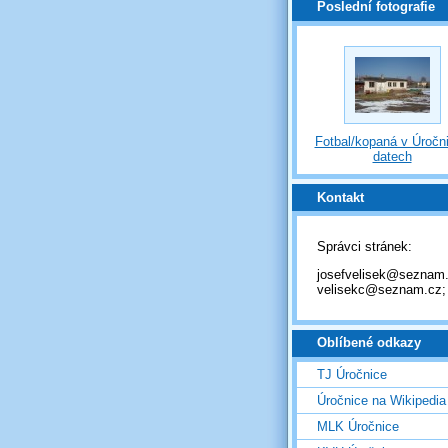
Poslední fotografie
Fotbal/kopaná v Úročni
datech
Kontakt
Správci stránek:
josefvelisek@seznam.
velisekc@seznam.cz;
Oblíbené odkazy
TJ Úročnice
Úročnice na Wikipedia
MLK Úročnice