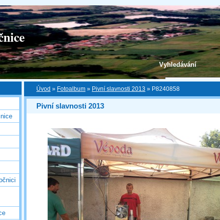
čnice
Vyhledávání
Úvod
»
Fotoalbum
»
Pivní slavnosti 2013
»
P8240858
Pivní slavnosti 2013
nice
očnici
ce