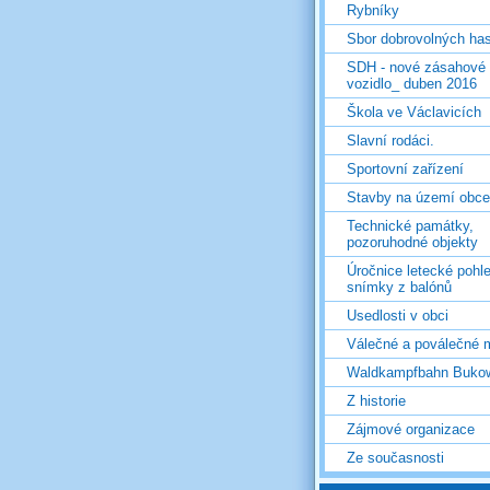
Rybníky
Sbor dobrovolných ha
SDH - nové zásahové
vozidlo_ duben 2016
Škola ve Václavicích
Slavní rodáci.
Sportovní zařízení
Stavby na území obce
Technické památky,
pozoruhodné objekty
Úročnice letecké pohl
snímky z balónů
Usedlosti v obci
Válečné a poválečné 
Waldkampfbahn Buko
Z historie
Zájmové organizace
Ze současnosti