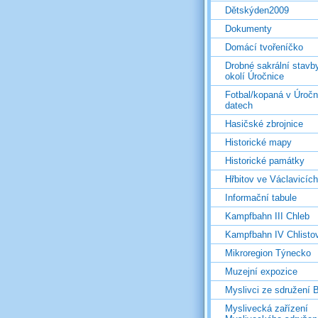
Dětskýden2009
Dokumenty
Domácí tvořeníčko
Drobné sakrální stavb
okolí Úročnice
Fotbal/kopaná v Úročn
datech
Hasičské zbrojnice
Historické mapy
Historické památky
Hřbitov ve Václavicích
Informační tabule
Kampfbahn III Chleb
Kampfbahn IV Chlisto
Mikroregion Týnecko
Muzejní expozice
Myslivci ze sdružení
Myslivecká zařízení