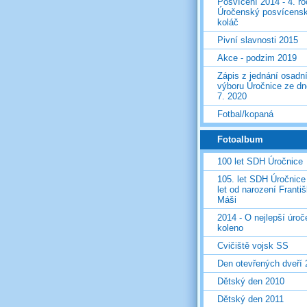
Posvícení 2014 - 4. r
Úročenský posvícens
koláč
Pivní slavnosti 2015
Akce - podzim 2019
Zápis z jednání osadn
výboru Úročnice ze dn
7. 2020
Fotbal/kopaná
Fotoalbum
100 let SDH Úročnice
105. let SDH Úročnice
let od narození Franti
Máši
2014 - O nejlepší úro
koleno
Cvičiště vojsk SS
Den otevřených dveří
Dětský den 2010
Dětský den 2011