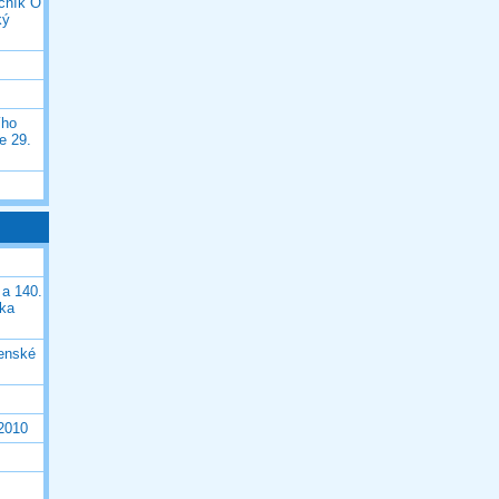
očník O
ký
ího
e 29.
 a 140.
ška
čenské
 2010