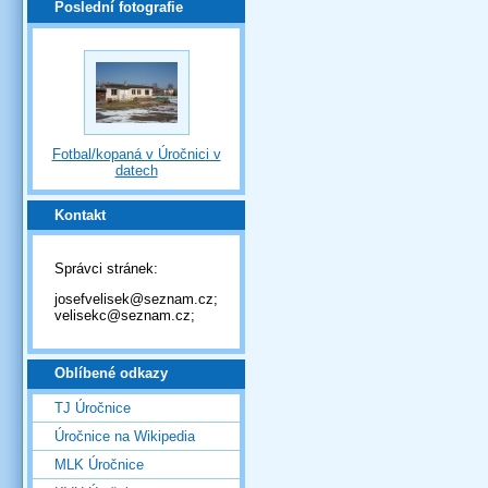
Poslední fotografie
Fotbal/kopaná v Úročnici v
datech
Kontakt
Správci stránek:
josefvelisek@seznam.cz;
velisekc@seznam.cz;
Oblíbené odkazy
TJ Úročnice
Úročnice na Wikipedia
MLK Úročnice