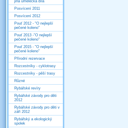
jiná umělecká díla
Posvícení 2011
Posvícení 2012
Pouť 2012 - "O nejlepší
pečené koleno"
Pouť 2013 -"O nejlepší
pečené koleno"
Pouť 2015 - "O nejlepší
pečené koleno"
Přírodní rezervace
Rozcestníky - cyklotrasy
Rozcestníky - pěší trasy
Různé
Rybářské revíry
Rybářské závody pro děti
2012
Rybářské závody pro děti v
září 2012
Rybářský a ekologický
spolek