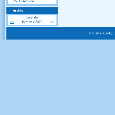
KVH Úročnice
Archiv
Kalendář
<<
květen / 2026
>>
© 2026 eStránky.c