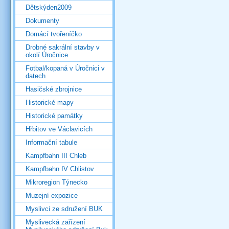
Dětskýden2009
Dokumenty
Domácí tvořeníčko
Drobné sakrální stavby v
okolí Úročnice
Fotbal/kopaná v Úročnici v
datech
Hasičské zbrojnice
Historické mapy
Historické památky
Hřbitov ve Václavicích
Informační tabule
Kampfbahn III Chleb
Kampfbahn IV Chlistov
Mikroregion Týnecko
Muzejní expozice
Myslivci ze sdružení BUK
Myslivecká zařízení