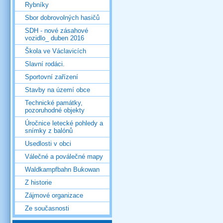
Rybníky
Sbor dobrovolných hasičů
SDH - nové zásahové
vozidlo_ duben 2016
Škola ve Václavicích
Slavní rodáci.
Sportovní zařízení
Stavby na území obce
Technické památky,
pozoruhodné objekty
Úročnice letecké pohledy a
snímky z balónů
Usedlosti v obci
Válečné a poválečné mapy
Waldkampfbahn Bukowan
Z historie
Zájmové organizace
Ze současnosti