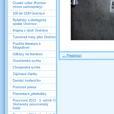
Osadní výbor (Komise
místní samosprávy)
100 let SDH Úročnice
Rybářský a ekologický
spolek Úročnice
Krajina v okolí Úročnice
Turistické trasy přes Úročnici
Použitá literatura a
fotografové
Odkazy na literaturu
← Předchozí
Ouročenská rychta
Chvojenská rychta
Zajímavé články
Domácí tvořeníčko
Pomístní jména
Prezentace_přednášky
Posvícení 2013 - 3. ročník O
Úročenský posvícenský
koláč