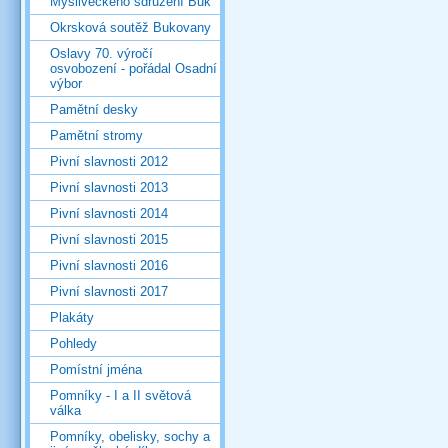
Mysliveckého sdružení Buk
Okrsková soutěž Bukovany
Oslavy 70. výročí
osvobození - pořádal Osadní
výbor
Pamětní desky
Pamětní stromy
Pivní slavnosti 2012
Pivní slavnosti 2013
Pivní slavnosti 2014
Pivní slavnosti 2015
Pivní slavnosti 2016
Pivní slavnosti 2017
Plakáty
Pohledy
Pomístní jména
Pomníky - I a II světová
válka
Pomníky, obelisky, sochy a