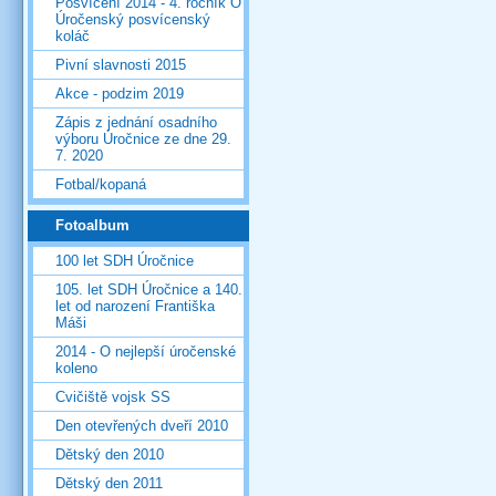
Posvícení 2014 - 4. ročník O
Úročenský posvícenský
koláč
Pivní slavnosti 2015
Akce - podzim 2019
Zápis z jednání osadního
výboru Úročnice ze dne 29.
7. 2020
Fotbal/kopaná
Fotoalbum
100 let SDH Úročnice
105. let SDH Úročnice a 140.
let od narození Františka
Máši
2014 - O nejlepší úročenské
koleno
Cvičiště vojsk SS
Den otevřených dveří 2010
Dětský den 2010
Dětský den 2011