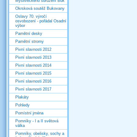
Mysliveckého sdružení Buk
Okrsková soutěž Bukovany
Oslavy 70. výročí
osvobození - pořádal Osadní
výbor
Pamětní desky
Pamětní stromy
Pivní slavnosti 2012
Pivní slavnosti 2013
Pivní slavnosti 2014
Pivní slavnosti 2015
Pivní slavnosti 2016
Pivní slavnosti 2017
Plakáty
Pohledy
Pomístní jména
Pomníky - I a II světová
válka
Pomníky, obelisky, sochy a