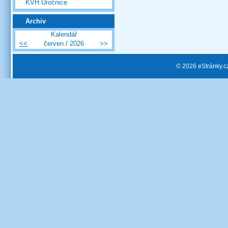
KVH Úročnice
Archiv
Kalendář
<<
červen / 2026
>>
© 2026 eStránky.c