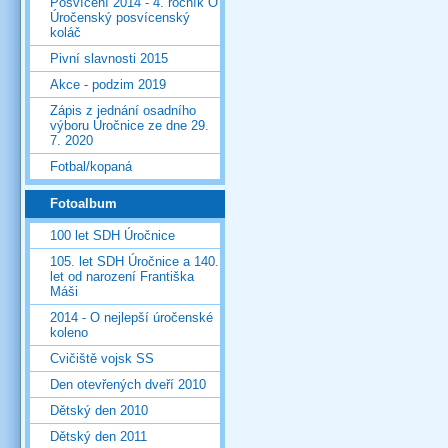
Posvícení 2014 - 4. ročník O
Úročenský posvícenský
koláč
Pivní slavnosti 2015
Akce - podzim 2019
Zápis z jednání osadního
výboru Úročnice ze dne 29.
7. 2020
Fotbal/kopaná
Fotoalbum
100 let SDH Úročnice
105. let SDH Úročnice a 140.
let od narození Františka
Máši
2014 - O nejlepší úročenské
koleno
Cvičiště vojsk SS
Den otevřených dveří 2010
Dětský den 2010
Dětský den 2011