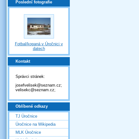
Poslední fotografie
Fotbal/kopaná v Úročnici v
datech
Kontakt
Správci stránek:
josefvelisek@seznam.cz;
velisekc@seznam.cz;
Oblíbené odkazy
TJ Úročnice
Úročnice na Wikipedia
MLK Úročnice