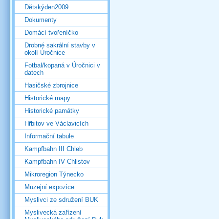
Dětskýden2009
Dokumenty
Domácí tvořeníčko
Drobné sakrální stavby v
okolí Úročnice
Fotbal/kopaná v Úročnici v
datech
Hasičské zbrojnice
Historické mapy
Historické památky
Hřbitov ve Václavicích
Informační tabule
Kampfbahn III Chleb
Kampfbahn IV Chlistov
Mikroregion Týnecko
Muzejní expozice
Myslivci ze sdružení BUK
Myslivecká zařízení