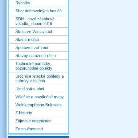
Rybníky
Sbor dobrovolných hasičů
SDH - nové zásahové
vozidlo_ duben 2016
Škola ve Václavicích
Slavní rodáci.
Sportovní zařízení
Stavby na území obce
Technické památky,
pozoruhodné objekty
Úročnice letecké pohledy a
snímky z balónů
Usedlosti v obci
Válečné a poválečné mapy
Waldkampfbahn Bukowan
Z historie
Zájmové organizace
Ze současnosti