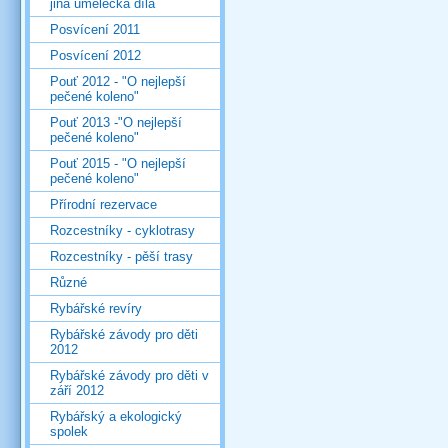
jiná umělecká díla
Posvícení 2011
Posvícení 2012
Pouť 2012 - "O nejlepší
pečené koleno"
Pouť 2013 -"O nejlepší
pečené koleno"
Pouť 2015 - "O nejlepší
pečené koleno"
Přírodní rezervace
Rozcestníky - cyklotrasy
Rozcestníky - pěší trasy
Různé
Rybářské revíry
Rybářské závody pro děti
2012
Rybářské závody pro děti v
září 2012
Rybářský a ekologický
spolek