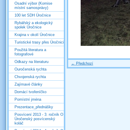
Osadní výbor (Komise
místní samosprávy)
100 let SDH Úročnice
Rybářský a ekologický
spolek Úročnice
Krajina v okolí Úročnice
Turistické trasy přes Úročnici
Použitá literatura a
fotografové
Odkazy na literaturu
← Předchozí
Ouročenská rychta
Chvojenská rychta
Zajímavé články
Domácí tvořeníčko
Pomístní jména
Prezentace_přednášky
Posvícení 2013 - 3. ročník O
Úročenský posvícenský
koláč